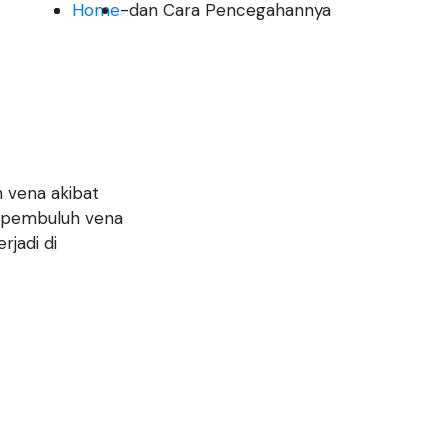
Home
-
dan Cara Pencegahannya
 vena akibat
n pembuluh vena
rjadi di