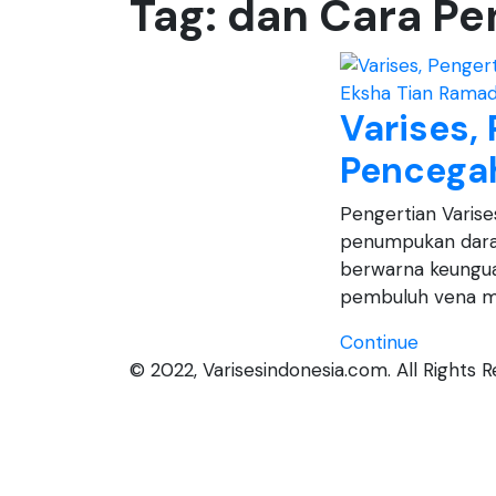
Tag:
dan Cara P
Eksha Tian Ramad
Varises, 
Pencega
Pengertian Varis
penumpukan darah
berwarna keunguan
pembuluh vena m
Continue
© 2022, Varisesindonesia.com. All Rights R