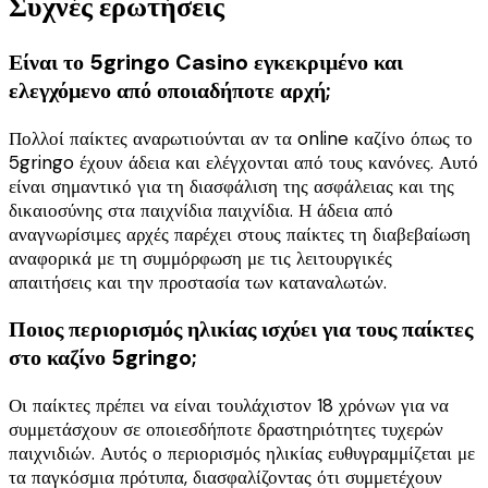
Συχνές ερωτήσεις
Είναι το 5gringo Casino εγκεκριμένο και
ελεγχόμενο από οποιαδήποτε αρχή;
Πολλοί παίκτες αναρωτιούνται αν τα online καζίνο όπως το
5gringo έχουν άδεια και ελέγχονται από τους κανόνες. Αυτό
είναι σημαντικό για τη διασφάλιση της ασφάλειας και της
δικαιοσύνης στα παιχνίδια παιχνίδια. Η άδεια από
αναγνωρίσιμες αρχές παρέχει στους παίκτες τη διαβεβαίωση
αναφορικά με τη συμμόρφωση με τις λειτουργικές
απαιτήσεις και την προστασία των καταναλωτών.
Ποιος περιορισμός ηλικίας ισχύει για τους παίκτες
στο καζίνο 5gringo;
Οι παίκτες πρέπει να είναι τουλάχιστον 18 χρόνων για να
συμμετάσχουν σε οποιεσδήποτε δραστηριότητες τυχερών
παιχνιδιών. Αυτός ο περιορισμός ηλικίας ευθυγραμμίζεται με
τα παγκόσμια πρότυπα, διασφαλίζοντας ότι συμμετέχουν