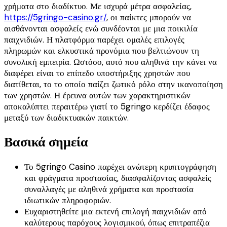
χρήματα στο διαδίκτυο. Με ισχυρά μέτρα ασφαλείας,
https://5gringo-casino.gr/
, οι παίκτες μπορούν να
αισθάνονται ασφαλείς ενώ συνδέονται με μια ποικιλία
παιχνιδιών. Η πλατφόρμα παρέχει ομαλές επιλογές
πληρωμών και ελκυστικά προνόμια που βελτιώνουν τη
συνολική εμπειρία. Ωστόσο, αυτό που αληθινά την κάνει να
διαφέρει είναι το επίπεδο υποστήριξης χρηστών που
διατίθεται, το το οποίο παίζει ζωτικό ρόλο στην ικανοποίηση
των χρηστών. Η έρευνα αυτών των χαρακτηριστικών
αποκαλύπτει περαιτέρω γιατί το 5gringo κερδίζει έδαφος
μεταξύ των διαδικτυακών παικτών.
Βασικά σημεία
Το 5gringo Casino παρέχει ανώτερη κρυπτογράφηση
και φράγματα προστασίας, διασφαλίζοντας ασφαλείς
συναλλαγές με αληθινά χρήματα και προστασία
ιδιωτικών πληροφοριών.
Ευχαριστηθείτε μια εκτενή επιλογή παιχνιδιών από
καλύτερους παρόχους λογισμικού, όπως επιτραπέζια