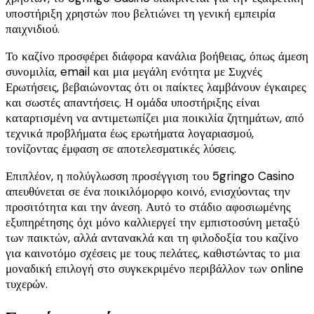
υποστήριξη χρηστών που βελτιώνει τη γενική εμπειρία
παιχνιδιού.
Το καζίνο προσφέρει διάφορα κανάλια βοήθειας, όπως άμεση
συνομιλία, email και μια μεγάλη ενότητα με Συχνές
Ερωτήσεις, βεβαιώνοντας ότι οι παίκτες λαμβάνουν έγκαιρες
και σωστές απαντήσεις. Η ομάδα υποστήριξης είναι
καταρτισμένη να αντιμετωπίζει μια ποικιλία ζητημάτων, από
τεχνικά προβλήματα έως ερωτήματα λογαριασμού,
τονίζοντας έμφαση σε αποτελεσματικές λύσεις.
Επιπλέον, η πολύγλωσση προσέγγιση του 5gringo Casino
απευθύνεται σε ένα ποικιλόμορφο κοινό, ενισχύοντας την
προσιτότητα και την άνεση. Αυτό το στάδιο αφοσιωμένης
εξυπηρέτησης όχι μόνο καλλιεργεί την εμπιστοσύνη μεταξύ
των παικτών, αλλά αντανακλά και τη φιλοδοξία του καζίνο
για καινοτόμο σχέσεις με τους πελάτες, καθιστώντας το μια
μοναδική επιλογή στο συγκεκριμένο περιβάλλον των online
τυχερών.