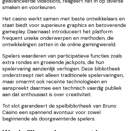
geavanceerde videoslots, reageert het in op diverse
smaken en voorkeuren.
Het casino werkt samen met beste ontwikkelaars en
staat biedt voor superieure graphics en betoverende
gameplay. Daarnaast introduceert het platform
frequent unieke onderwerpen en methoden, die
ontwikkelingen zetten in de online gamingwereld.
Spelers waarderen van participatieve functies zoals
extra rondes en groeiende jackpots, die hun
spelervaring aanzienlijk verhogen. Deze bibliotheek
onderstreept niet alleen traditionele spelervaringen,
maar omarmt ook recente technologieën en
aanspreekt daarmee een technisch vaardig publiek
aan dat enthousiast is over creativiteit.
Tot slot garandeert de spelbibliotheek van Bruno
Casino een spannend avontuur voor zowel
beginnende als doorgewinterde spelers.