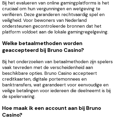
Bij het evalueren van online gamingplatforms is het
cruciaal om hun vergunningen en wetgeving te
verifiëren. Deze garanderen rechtvaardig spel en
veiligheid. Voor bewoners van Nederland
ondersteunen gecontroleerde bronnen dat het
platform voldoet aan de lokale gamingregelgeving.
Welke betaalmethoden worden
geaccepteerd bij Bruno Casino?
Bij het onderzoeken van betaalmethoden zijn spelers
vaak tevreden met de verscheidenheid aan
beschikbare opties. Bruno Casino accepteert
creditkaarten, digitale portemonnees en
banktransfers, wat garandeert voor eenvoudige en
veilige betalingen voor iedereen die deelneemt is bij
de spelervaring.
Hoe maak ik een account aan bij Bruno
Casino?