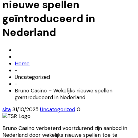
nieuwe spellen
geïntroduceerd in
Nederland
Home
-
Uncategorized
-
Bruno Casino – Wekelijks nieuwe spellen
geïntroduceerd in Nederland
sita
31/10/2025
Uncategorized
0
Bruno Casino verbeterd voortdurend zijn aanbod in
Nederland door wekelijks nieuwe spellen toe te