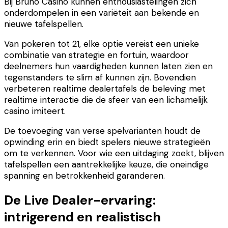
Bij Bruno Casino kunnen enthousiastelingen zich
onderdompelen in een variëteit aan bekende en
nieuwe tafelspellen.
Van pokeren tot 21, elke optie vereist een unieke
combinatie van strategie en fortuin, waardoor
deelnemers hun vaardigheden kunnen laten zien en
tegenstanders te slim af kunnen zijn. Bovendien
verbeteren realtime dealertafels de beleving met
realtime interactie die de sfeer van een lichamelijk
casino imiteert.
De toevoeging van verse spelvarianten houdt de
opwinding erin en biedt spelers nieuwe strategieën
om te verkennen. Voor wie een uitdaging zoekt, blijven
tafelspellen een aantrekkelijke keuze, die oneindige
spanning en betrokkenheid garanderen.
De Live Dealer-ervaring:
intrigerend en realistisch