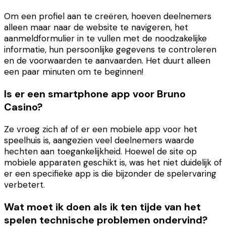
Om een profiel aan te creëren, hoeven deelnemers
alleen maar naar de website te navigeren, het
aanmeldformulier in te vullen met de noodzakelijke
informatie, hun persoonlijke gegevens te controleren
en de voorwaarden te aanvaarden. Het duurt alleen
een paar minuten om te beginnen!
Is er een smartphone app voor Bruno
Casino?
Ze vroeg zich af of er een mobiele app voor het
speelhuis is, aangezien veel deelnemers waarde
hechten aan toegankelijkheid. Hoewel de site op
mobiele apparaten geschikt is, was het niet duidelijk of
er een specifieke app is die bijzonder de spelervaring
verbetert.
Wat moet ik doen als ik ten tijde van het
spelen technische problemen ondervind?