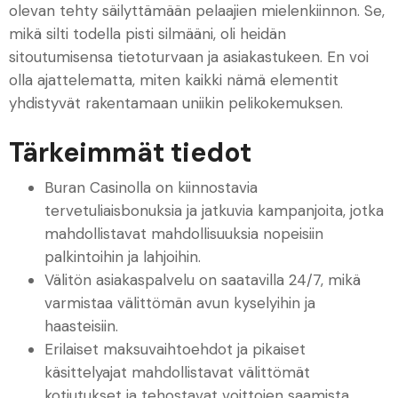
olevan tehty säilyttämään pelaajien mielenkiinnon. Se,
mikä silti todella pisti silmääni, oli heidän
sitoutumisensa tietoturvaan ja asiakastukeen. En voi
olla ajattelematta, miten kaikki nämä elementit
yhdistyvät rakentamaan uniikin pelikokemuksen.
Tärkeimmät tiedot
Buran Casinolla on kiinnostavia
tervetuliaisbonuksia ja jatkuvia kampanjoita, jotka
mahdollistavat mahdollisuuksia nopeisiin
palkintoihin ja lahjoihin.
Välitön asiakaspalvelu on saatavilla 24/7, mikä
varmistaa välittömän avun kyselyihin ja
haasteisiin.
Erilaiset maksuvaihtoehdot ja pikaiset
käsittelyajat mahdollistavat välittömät
kotiutukset ja tehostavat voittojen saamista.