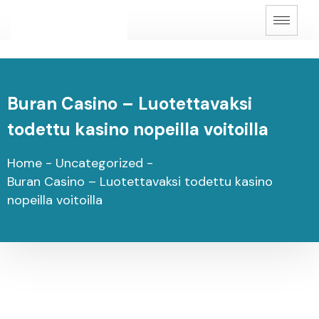
Buran Casino – Luotettavaksi
todettu kasino nopeilla voitoilla
Home
-
Uncategorized
-
Buran Casino – Luotettavaksi todettu kasino
nopeilla voitoilla