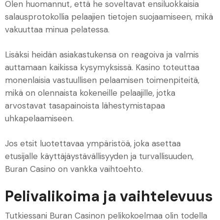
Olen huomannut, että he soveltavat ensiluokkaisia
salausprotokollia pelaajien tietojen suojaamiseen, mikä
vakuuttaa minua pelatessa.
Lisäksi heidän asiakastukensa on reagoiva ja valmis
auttamaan kaikissa kysymyksissä. Kasino toteuttaa
monenlaisia vastuullisen pelaamisen toimenpiteitä,
mikä on olennaista kokeneille pelaajille, jotka
arvostavat tasapainoista lähestymistapaa
uhkapelaamiseen.
Jos etsit luotettavaa ympäristöä, joka asettaa
etusijalle käyttäjäystävällisyyden ja turvallisuuden,
Buran Casino on vankka vaihtoehto.
Pelivalikoima ja vaihtelevuus
Tutkiessani Buran Casinon pelikokoelmaa olin todella