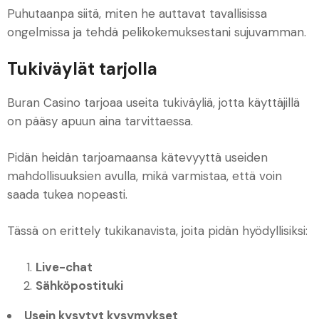
Puhutaanpa siitä, miten he auttavat tavallisissa
ongelmissa ja tehdä pelikokemuksestani sujuvamman.
Tukiväylät tarjolla
Buran Casino tarjoaa useita tukiväyliä, jotta käyttäjillä
on pääsy apuun aina tarvittaessa.
Pidän heidän tarjoamaansa kätevyyttä useiden
mahdollisuuksien avulla, mikä varmistaa, että voin
saada tukea nopeasti.
Tässä on erittely tukikanavista, joita pidän hyödyllisiksi:
Live-chat
Sähköpostituki
Usein kysytyt kysymykset