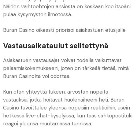
Näiden vaihtoehtojen ansiosta en koskaan koe itseäni
pulaa kysymysten ilmetessä.
Buran Casino oikeasti priorisoi asiakastuen etusijalle.
Vastausaikataulut selitettynä
Asiakastuen vastausajat voivat todella vaikuttavat
pelaamiskokemukseeni, joten on tärkeää tietää, mitä
Buran Casinolta voi odottaa.
Kun otan yhteyttä tukeen, arvostan nopeita
vastauksia, jotka hoitavat huolenaiheeni heti. Buran
Casino tavoittelee yleensä nopeisiin reaktioihin, usein
hetkessä live-chat-kyselyissä, kun taas sähköpostituki
reagoi yleensä muutamassa tunnissa.