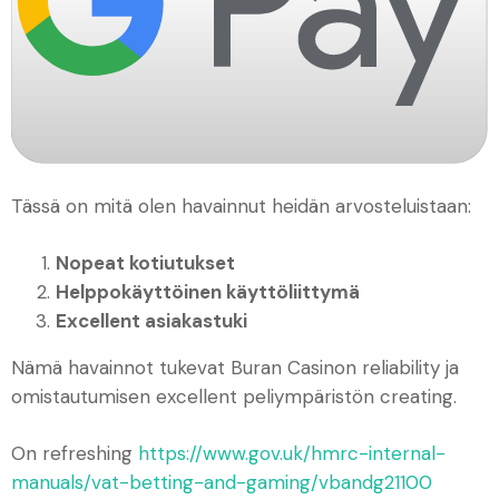
Tässä on mitä olen havainnut heidän arvosteluistaan:
Nopeat kotiutukset
Helppokäyttöinen käyttöliittymä
Excellent asiakastuki
Nämä havainnot tukevat Buran Casinon reliability ja
omistautumisen excellent peliympäristön creating.
On refreshing
https://www.gov.uk/hmrc-internal-
manuals/vat-betting-and-gaming/vbandg21100