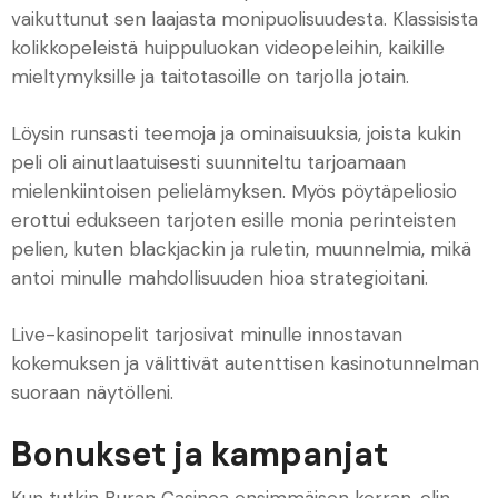
vaikuttunut sen laajasta monipuolisuudesta. Klassisista
kolikkopeleistä huippuluokan videopeleihin, kaikille
mieltymyksille ja taitotasoille on tarjolla jotain.
Löysin runsasti teemoja ja ominaisuuksia, joista kukin
peli oli ainutlaatuisesti suunniteltu tarjoamaan
mielenkiintoisen pelielämyksen. Myös pöytäpeliosio
erottui edukseen tarjoten esille monia perinteisten
pelien, kuten blackjackin ja ruletin, muunnelmia, mikä
antoi minulle mahdollisuuden hioa strategioitani.
Live-kasinopelit tarjosivat minulle innostavan
kokemuksen ja välittivät autenttisen kasinotunnelman
suoraan näytölleni.
Bonukset ja kampanjat