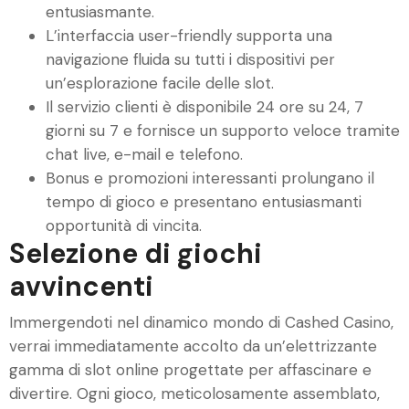
entusiasmante.
L’interfaccia user-friendly supporta una
navigazione fluida su tutti i dispositivi per
un’esplorazione facile delle slot.
Il servizio clienti è disponibile 24 ore su 24, 7
giorni su 7 e fornisce un supporto veloce tramite
chat live, e-mail e telefono.
Bonus e promozioni interessanti prolungano il
tempo di gioco e presentano entusiasmanti
opportunità di vincita.
Selezione di giochi
avvincenti
Immergendoti nel dinamico mondo di Cashed Casino,
verrai immediatamente accolto da un’elettrizzante
gamma di slot online progettate per affascinare e
divertire. Ogni gioco, meticolosamente assemblato,