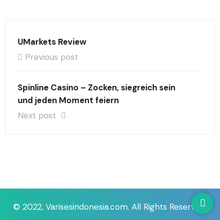
UMarkets Review
Previous post
Spinline Casino – Zocken, siegreich sein
und jeden Moment feiern
Next post
© 2022, Varisesindonesia.com. All Rights Reserved.