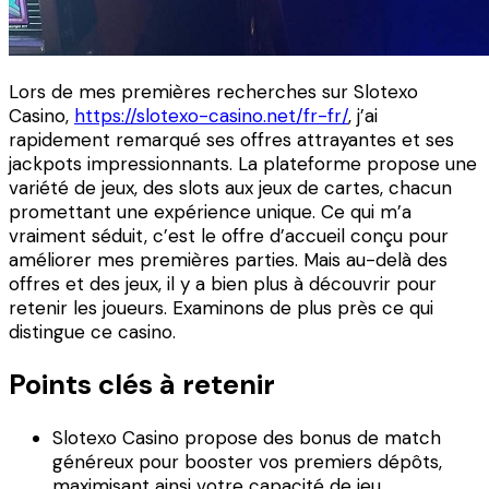
Lors de mes premières recherches sur Slotexo
Casino,
https://slotexo-casino.net/fr-fr/
, j’ai
rapidement remarqué ses offres attrayantes et ses
jackpots impressionnants. La plateforme propose une
variété de jeux, des slots aux jeux de cartes, chacun
promettant une expérience unique. Ce qui m’a
vraiment séduit, c’est le offre d’accueil conçu pour
améliorer mes premières parties. Mais au-delà des
offres et des jeux, il y a bien plus à découvrir pour
retenir les joueurs. Examinons de plus près ce qui
distingue ce casino.
Points clés à retenir
Slotexo Casino propose des bonus de match
généreux pour booster vos premiers dépôts,
maximisant ainsi votre capacité de jeu.