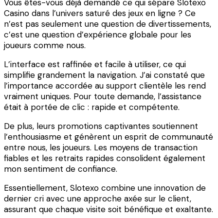
Vous êtes-vous déjà demandé ce qui sépare Slotexo
Casino dans l’univers saturé des jeux en ligne ? Ce
n’est pas seulement une question de divertissements,
c’est une question d’expérience globale pour les
joueurs comme nous.
L’interface est raffinée et facile à utiliser, ce qui
simplifie grandement la navigation. J’ai constaté que
l’importance accordée au support clientèle les rend
vraiment uniques. Pour toute demande, l’assistance
était à portée de clic : rapide et compétente.
De plus, leurs promotions captivantes soutiennent
l’enthousiasme et génèrent un esprit de communauté
entre nous, les joueurs. Les moyens de transaction
fiables et les retraits rapides consolident également
mon sentiment de confiance.
Essentiellement, Slotexo combine une innovation de
dernier cri avec une approche axée sur le client,
assurant que chaque visite soit bénéfique et exaltante.