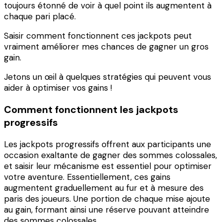
toujours étonné de voir à quel point ils augmentent à
chaque pari placé.
Saisir comment fonctionnent ces jackpots peut
vraiment améliorer mes chances de gagner un gros
gain.
Jetons un œil à quelques stratégies qui peuvent vous
aider à optimiser vos gains !
Comment fonctionnent les jackpots
progressifs
Les jackpots progressifs offrent aux participants une
occasion exaltante de gagner des sommes colossales,
et saisir leur mécanisme est essentiel pour optimiser
votre aventure. Essentiellement, ces gains
augmentent graduellement au fur et à mesure des
paris des joueurs. Une portion de chaque mise ajoute
au gain, formant ainsi une réserve pouvant atteindre
des sommes colossales.