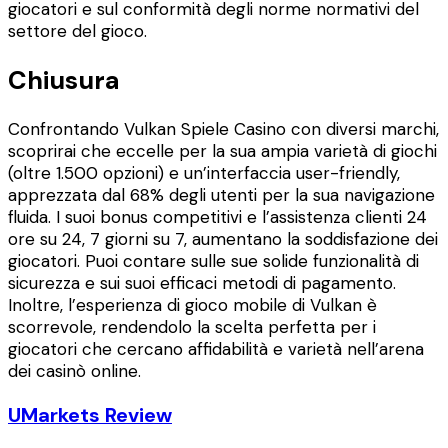
giocatori e sul conformità degli norme normativi del
settore del gioco.
Chiusura
Confrontando Vulkan Spiele Casino con diversi marchi,
scoprirai che eccelle per la sua ampia varietà di giochi
(oltre 1.500 opzioni) e un’interfaccia user-friendly,
apprezzata dal 68% degli utenti per la sua navigazione
fluida. I suoi bonus competitivi e l’assistenza clienti 24
ore su 24, 7 giorni su 7, aumentano la soddisfazione dei
giocatori. Puoi contare sulle sue solide funzionalità di
sicurezza e sui suoi efficaci metodi di pagamento.
Inoltre, l’esperienza di gioco mobile di Vulkan è
scorrevole, rendendolo la scelta perfetta per i
giocatori che cercano affidabilità e varietà nell’arena
dei casinò online.
UMarkets Review