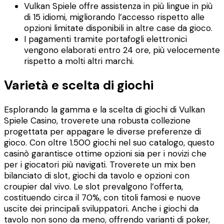
Vulkan Spiele offre assistenza in più lingue in più
di 15 idiomi, migliorando l’accesso rispetto alle
opzioni limitate disponibili in altre case da gioco.
I pagamenti tramite portafogli elettronici
vengono elaborati entro 24 ore, più velocemente
rispetto a molti altri marchi.
Varietà e scelta di giochi
Esplorando la gamma e la scelta di giochi di Vulkan
Spiele Casino, troverete una robusta collezione
progettata per appagare le diverse preferenze di
gioco. Con oltre 1.500 giochi nel suo catalogo, questo
casinò garantisce ottime opzioni sia per i novizi che
per i giocatori più navigati. Troverete un mix ben
bilanciato di slot, giochi da tavolo e opzioni con
croupier dal vivo. Le slot prevalgono l’offerta,
costituendo circa il 70%, con titoli famosi e nuove
uscite dei principali sviluppatori. Anche i giochi da
tavolo non sono da meno, offrendo varianti di poker,