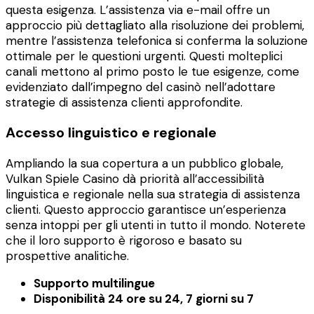
questa esigenza. L’assistenza via e-mail offre un
approccio più dettagliato alla risoluzione dei problemi,
mentre l’assistenza telefonica si conferma la soluzione
ottimale per le questioni urgenti. Questi molteplici
canali mettono al primo posto le tue esigenze, come
evidenziato dall’impegno del casinò nell’adottare
strategie di assistenza clienti approfondite.
Accesso linguistico e regionale
Ampliando la sua copertura a un pubblico globale,
Vulkan Spiele Casino dà priorità all’accessibilità
linguistica e regionale nella sua strategia di assistenza
clienti. Questo approccio garantisce un’esperienza
senza intoppi per gli utenti in tutto il mondo. Noterete
che il loro supporto è rigoroso e basato su
prospettive analitiche.
Supporto multilingue
Disponibilità 24 ore su 24, 7 giorni su 7