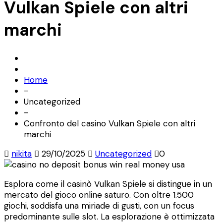
Vulkan Spiele con altri
marchi
Home
-
Uncategorized
-
Confronto del casino Vulkan Spiele con altri
marchi
nikita
29/10/2025
Uncategorized
0
Esplora come il casinò Vulkan Spiele si distingue in un
mercato del gioco online saturo. Con oltre 1.500
giochi, soddisfa una miriade di gusti, con un focus
predominante sulle slot. La esplorazione è ottimizzata