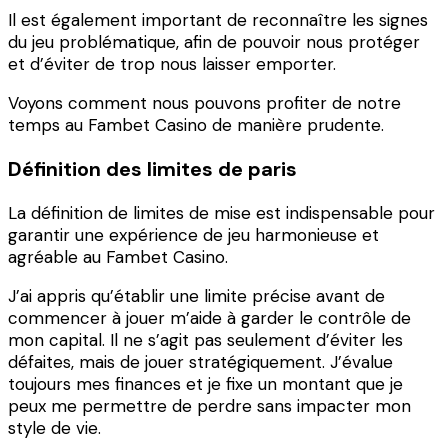
Il est également important de reconnaître les signes
du jeu problématique, afin de pouvoir nous protéger
et d’éviter de trop nous laisser emporter.
Voyons comment nous pouvons profiter de notre
temps au Fambet Casino de manière prudente.
Définition des limites de paris
La définition de limites de mise est indispensable pour
garantir une expérience de jeu harmonieuse et
agréable au Fambet Casino.
J’ai appris qu’établir une limite précise avant de
commencer à jouer m’aide à garder le contrôle de
mon capital. Il ne s’agit pas seulement d’éviter les
défaites, mais de jouer stratégiquement. J’évalue
toujours mes finances et je fixe un montant que je
peux me permettre de perdre sans impacter mon
style de vie.