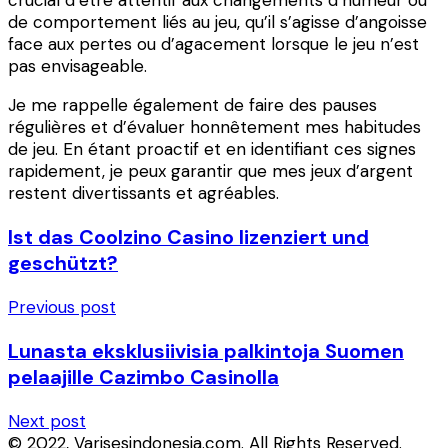
crucial d’être attentif aux changements d’humeur ou
de comportement liés au jeu, qu’il s’agisse d’angoisse
face aux pertes ou d’agacement lorsque le jeu n’est
pas envisageable.
Je me rappelle également de faire des pauses
régulières et d’évaluer honnêtement mes habitudes
de jeu. En étant proactif et en identifiant ces signes
rapidement, je peux garantir que mes jeux d’argent
restent divertissants et agréables.
Ist das Coolzino Casino lizenziert und
geschützt?
Previous post
Lunasta eksklusiivisia palkintoja Suomen
pelaajille Cazimbo Casinolla
Next post
© 2022, Varisesindonesia.com. All Rights Reserved.