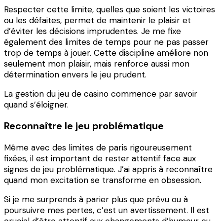
Respecter cette limite, quelles que soient les victoires
ou les défaites, permet de maintenir le plaisir et
d’éviter les décisions imprudentes. Je me fixe
également des limites de temps pour ne pas passer
trop de temps à jouer. Cette discipline améliore non
seulement mon plaisir, mais renforce aussi mon
détermination envers le jeu prudent.
La gestion du jeu de casino commence par savoir
quand s’éloigner.
Reconnaître le jeu problématique
Même avec des limites de paris rigoureusement
fixées, il est important de rester attentif face aux
signes de jeu problématique. J’ai appris à reconnaître
quand mon excitation se transforme en obsession.
Si je me surprends à parier plus que prévu ou à
poursuivre mes pertes, c’est un avertissement. Il est