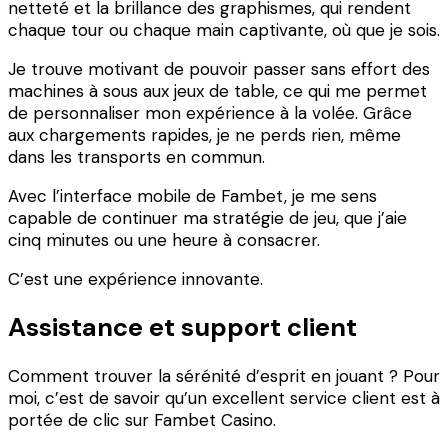
netteté et la brillance des graphismes, qui rendent
chaque tour ou chaque main captivante, où que je sois.
Je trouve motivant de pouvoir passer sans effort des
machines à sous aux jeux de table, ce qui me permet
de personnaliser mon expérience à la volée. Grâce
aux chargements rapides, je ne perds rien, même
dans les transports en commun.
Avec l’interface mobile de Fambet, je me sens
capable de continuer ma stratégie de jeu, que j’aie
cinq minutes ou une heure à consacrer.
C’est une expérience innovante.
Assistance et support client
Comment trouver la sérénité d’esprit en jouant ? Pour
moi, c’est de savoir qu’un excellent service client est à
portée de clic sur Fambet Casino.