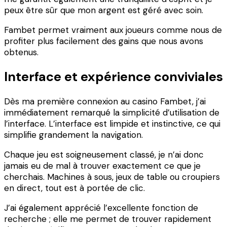
peux être sûr que mon argent est géré avec soin.
Fambet permet vraiment aux joueurs comme nous de
profiter plus facilement des gains que nous avons
obtenus.
Interface et expérience conviviales
Dès ma première connexion au casino Fambet, j’ai
immédiatement remarqué la simplicité d’utilisation de
l’interface. L’interface est limpide et instinctive, ce qui
simplifie grandement la navigation.
Chaque jeu est soigneusement classé, je n’ai donc
jamais eu de mal à trouver exactement ce que je
cherchais. Machines à sous, jeux de table ou croupiers
en direct, tout est à portée de clic.
J’ai également apprécié l’excellente fonction de
recherche ; elle me permet de trouver rapidement