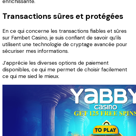
enrichissante.
Transactions sûres et protégées
En ce qui concerne les transactions fiables et sûres
sur Fambet Casino, je suis confiant de savoir qu’ils
utilisent une technologie de cryptage avancée pour
sécuriser mes informations.
J’apprécie les diverses options de paiement
disponibles, ce qui me permet de choisir facilement
ce qui me sied le mieux.