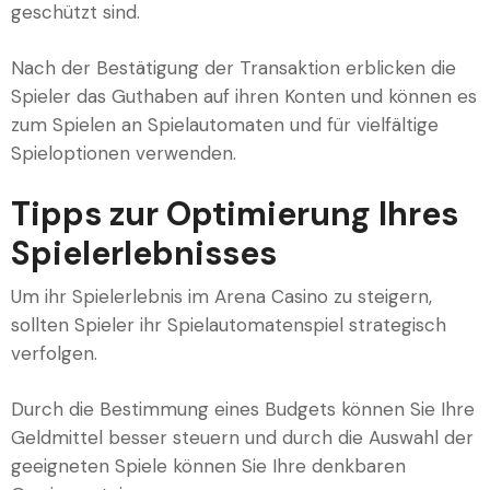
geschützt sind.
Nach der Bestätigung der Transaktion erblicken die
Spieler das Guthaben auf ihren Konten und können es
zum Spielen an Spielautomaten und für vielfältige
Spieloptionen verwenden.
Tipps zur Optimierung Ihres
Spielerlebnisses
Um ihr Spielerlebnis im Arena Casino zu steigern,
sollten Spieler ihr Spielautomatenspiel strategisch
verfolgen.
Durch die Bestimmung eines Budgets können Sie Ihre
Geldmittel besser steuern und durch die Auswahl der
geeigneten Spiele können Sie Ihre denkbaren