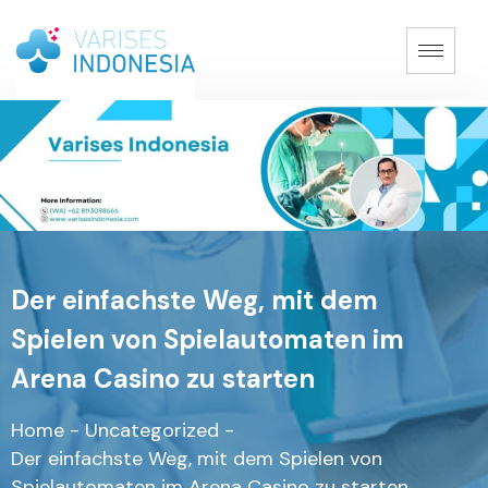
Der einfachste Weg, mit dem
Spielen von Spielautomaten im
Arena Casino zu starten
Home
-
Uncategorized
-
Der einfachste Weg, mit dem Spielen von
Spielautomaten im Arena Casino zu starten