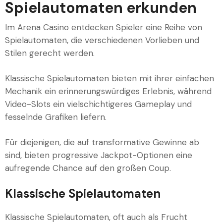
Spielautomaten erkunden
Im Arena Casino entdecken Spieler eine Reihe von
Spielautomaten, die verschiedenen Vorlieben und
Stilen gerecht werden.
Klassische Spielautomaten bieten mit ihrer einfachen
Mechanik ein erinnerungswürdiges Erlebnis, während
Video-Slots ein vielschichtigeres Gameplay und
fesselnde Grafiken liefern.
Für diejenigen, die auf transformative Gewinne ab
sind, bieten progressive Jackpot-Optionen eine
aufregende Chance auf den großen Coup.
Klassische Spielautomaten
Klassische Spielautomaten, oft auch als Frucht