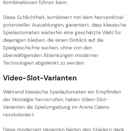
Kombinationen führen kann.
Diese Schlichtheit, kombiniert mit dem Nervenkitzel
potenzieller Auszahlungen, garantiert, dass klassische
Spielautomaten weiterhin eine geschätzte Wahl für
diejenigen bleiben, die einen Einblick auf die
Spielgeschichte suchen, ohne von den
überwältigenden Ablenkungen moderner
Technologien abgelenkt zu werden.
Video-Slot-Varianten
Während klassische Spielautomaten ein Empfinden
der Nostalgie hervorrufen, haben Video-Slot-
Varianten die Spielumgebung im Arena Casino
revolutioniert.
Diese modernen Varianten bieten den Spielern dank