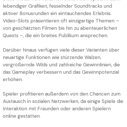
lebendiger Grafiken, fesselnder Soundtracks und
aktiver Bonusrunden ein eintauchendes Erlebnis.
Video-Slots präsentieren oft einzigartige Themen –
von geschätzten Filmen bis hin zu abenteuerlichen
Quests –, die ein breites Publikum ansprechen.
Darüber hinaus verfügen viele dieser Varianten über
neuartige Funktionen wie stürzende Walzen,
vergrößernde Wilds und zahlreiche Gewinnlinien, die
das Gameplay verbessern und das Gewinnpotenzial
erhöhen.
Spieler profitieren außerdem von den Chancen zum
Austausch in sozialen Netzwerken, da einige Spiele die
Interaktion mit Freunden oder anderen Spielern
online gestatten.