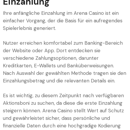
Einzahlung
Ihre anfängliche Einzahlung im Arena Casino ist ein
einfacher Vorgang, der die Basis für ein aufregendes
Spielerlebnis generiert.
Nutzer erreichen komfortabel zum Banking-Bereich
der Website oder App. Dort entdecken sie
verschiedene Zahlungsoptionen, darunter
Kreditkarten, E-Wallets und Banküberweisungen.
Nach Auswahl der gewählten Methode tragen sie den
Einzahlungsbetrag und die relevanten Details ein.
Es ist wichtig, zu diesem Zeitpunkt nach verfügbaren
Aktionsboni zu suchen, da diese die erste Einzahlung
steigern können. Arena Casino stellt Wert auf Schutz
und gewährleistet sicher, dass persönliche und
finanzielle Daten durch eine hochgradige Kodierung