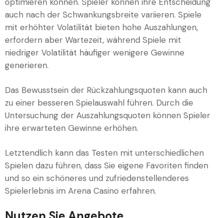
optimieren können. Spieler können ihre Entscheidung
auch nach der Schwankungsbreite variieren. Spiele
mit erhöhter Volatilität bieten hohe Auszahlungen,
erfordern aber Wartezeit, während Spiele mit
niedriger Volatilität häufiger wenigere Gewinne
generieren.
Das Bewusstsein der Rückzahlungsquoten kann auch
zu einer besseren Spielauswahl führen. Durch die
Untersuchung der Auszahlungsquoten können Spieler
ihre erwarteten Gewinne erhöhen.
Letztendlich kann das Testen mit unterschiedlichen
Spielen dazu führen, dass Sie eigene Favoriten finden
und so ein schöneres und zufriedenstellenderes
Spielerlebnis im Arena Casino erfahren.
Nutzen Sie Angebote