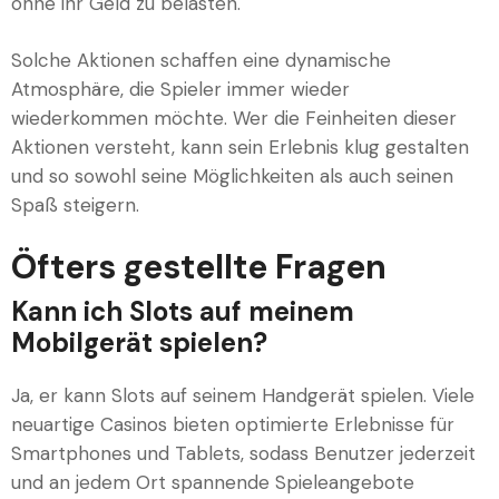
ohne ihr Geld zu belasten.
Solche Aktionen schaffen eine dynamische
Atmosphäre, die Spieler immer wieder
wiederkommen möchte. Wer die Feinheiten dieser
Aktionen versteht, kann sein Erlebnis klug gestalten
und so sowohl seine Möglichkeiten als auch seinen
Spaß steigern.
Öfters gestellte Fragen
Kann ich Slots auf meinem
Mobilgerät spielen?
Ja, er kann Slots auf seinem Handgerät spielen. Viele
neuartige Casinos bieten optimierte Erlebnisse für
Smartphones und Tablets, sodass Benutzer jederzeit
und an jedem Ort spannende Spieleangebote