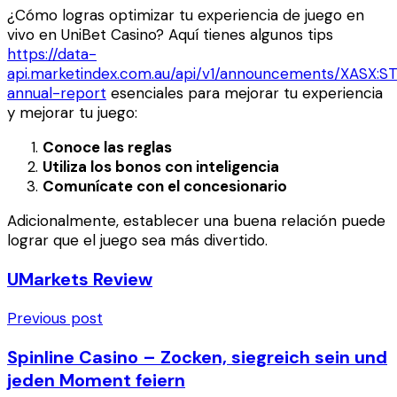
¿Cómo logras optimizar tu experiencia de juego en
vivo en UniBet Casino? Aquí tienes algunos tips
https://data-
api.marketindex.com.au/api/v1/announcements/XASX:STO
annual-report
esenciales para mejorar tu experiencia
y mejorar tu juego:
Conoce las reglas
Utiliza los bonos con inteligencia
Comunícate con el concesionario
Adicionalmente, establecer una buena relación puede
lograr que el juego sea más divertido.
UMarkets Review
Previous post
Spinline Casino – Zocken, siegreich sein und
jeden Moment feiern