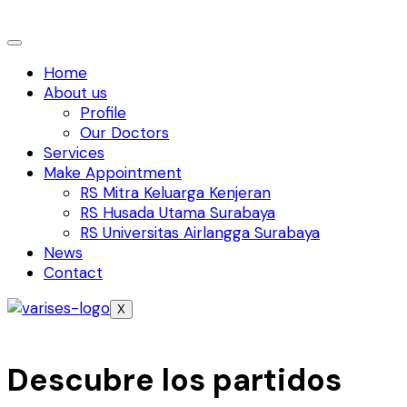
Home
About us
Profile
Our Doctors
Services
Make Appointment
RS Mitra Keluarga Kenjeran
RS Husada Utama Surabaya
RS Universitas Airlangga Surabaya
News
Contact
X
Descubre los partidos