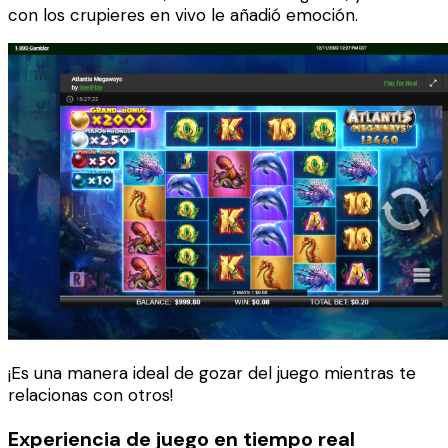
con los crupieres en vivo le añadió emoción.
¡Es una manera ideal de gozar del juego mientras te
relacionas con otros!
Experiencia de juego en tiempo real