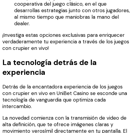
cooperativa del juego clásico, en el que
desarrollas estrategias junto con otros jugadores,
al mismo tiempo que maniobras la mano del
dealer.
¡Investiga estas opciones exclusivas para enriquecer
verdaderamente tu experiencia a través de los juegos
con crupier en vivo!
La tecnología detrás de la
experiencia
Detrás de la encantadora experiencia de los juegos
con crupier en vivo en UniBet Casino se esconde una
tecnología de vanguardia que optimiza cada
intercambio.
La novedad comienza con la transmisión de video de
alta definición, que te ofrece imágenes claras y
movimiento verosímil directamente en tu pantalla. El