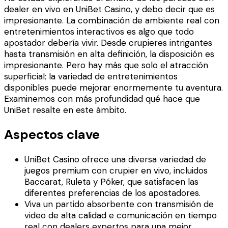
dealer en vivo en UniBet Casino, y debo decir que es
impresionante. La combinación de ambiente real con
entretenimientos interactivos es algo que todo
apostador debería vivir. Desde crupieres intrigantes
hasta transmisión en alta definición, la disposición es
impresionante. Pero hay más que solo el atracción
superficial; la variedad de entretenimientos
disponibles puede mejorar enormemente tu aventura.
Examinemos con más profundidad qué hace que
UniBet resalte en este ámbito.
Aspectos clave
UniBet Casino ofrece una diversa variedad de
juegos premium con crupier en vivo, incluidos
Baccarat, Ruleta y Póker, que satisfacen las
diferentes preferencias de los apostadores.
Viva un partido absorbente con transmisión de
video de alta calidad e comunicación en tiempo
real con dealers expertos para una mejor