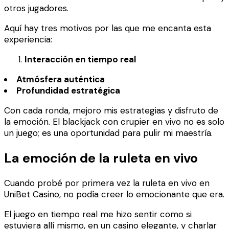
otros jugadores.
Aquí hay tres motivos por las que me encanta esta
experiencia:
Interacción en tiempo real
Atmósfera auténtica
Profundidad estratégica
Con cada ronda, mejoro mis estrategias y disfruto de
la emoción. El blackjack con crupier en vivo no es solo
un juego; es una oportunidad para pulir mi maestría.
La emoción de la ruleta en vivo
Cuando probé por primera vez la ruleta en vivo en
UniBet Casino, no podía creer lo emocionante que era.
El juego en tiempo real me hizo sentir como si
estuviera allí mismo, en un casino elegante, y charlar