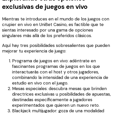
exclusivas de juegos en vivo
Mientras te introduces en el mundo de los juegos con
crupier en vivo en UniBet Casino, es factible que te
sientas interesado por una gama de opciones
singulares más allá de los preferidos clásicos.
Aquí hay tres posibilidades sobresalientes que pueden
mejorar tu experiencia de juego:
Programa de juegos en vivo: adéntrate en
fascinantes programas de juegos en los que
interactuarás con el host y otros jugadores,
combinando la intensidad de una experiencia de
estudio en vivo con el juego.
Mesas especiales: descubra mesas que brinden
directrices exclusivas u posibilidades de apuestas,
destinadas específicamente a jugadores
experimentados que quieren un nuevo reto.
Blackjack multijugador: goza de una modalidad