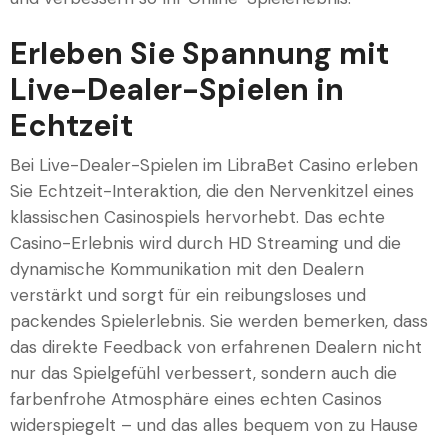
Erleben Sie Spannung mit
Live-Dealer-Spielen in
Echtzeit
Bei Live-Dealer-Spielen im LibraBet Casino erleben
Sie Echtzeit-Interaktion, die den Nervenkitzel eines
klassischen Casinospiels hervorhebt. Das echte
Casino-Erlebnis wird durch HD Streaming und die
dynamische Kommunikation mit den Dealern
verstärkt und sorgt für ein reibungsloses und
packendes Spielerlebnis. Sie werden bemerken, dass
das direkte Feedback von erfahrenen Dealern nicht
nur das Spielgefühl verbessert, sondern auch die
farbenfrohe Atmosphäre eines echten Casinos
widerspiegelt – und das alles bequem von zu Hause