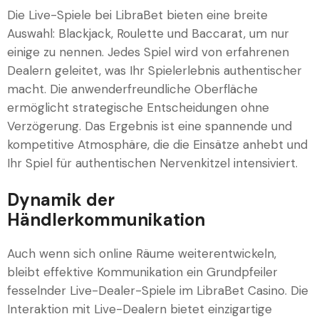
Die Live-Spiele bei LibraBet bieten eine breite
Auswahl: Blackjack, Roulette und Baccarat, um nur
einige zu nennen. Jedes Spiel wird von erfahrenen
Dealern geleitet, was Ihr Spielerlebnis authentischer
macht. Die anwenderfreundliche Oberfläche
ermöglicht strategische Entscheidungen ohne
Verzögerung. Das Ergebnis ist eine spannende und
kompetitive Atmosphäre, die die Einsätze anhebt und
Ihr Spiel für authentischen Nervenkitzel intensiviert.
Dynamik der
Händlerkommunikation
Auch wenn sich online Räume weiterentwickeln,
bleibt effektive Kommunikation ein Grundpfeiler
fesselnder Live-Dealer-Spiele im LibraBet Casino. Die
Interaktion mit Live-Dealern bietet einzigartige