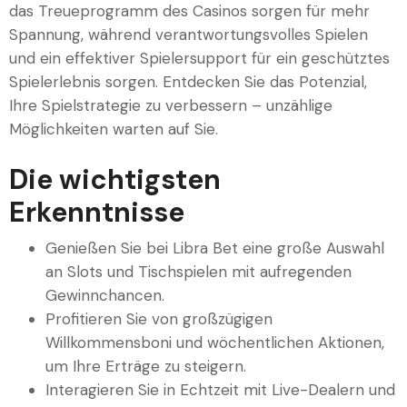
das Treueprogramm des Casinos sorgen für mehr
Spannung, während verantwortungsvolles Spielen
und ein effektiver Spielersupport für ein geschütztes
Spielerlebnis sorgen. Entdecken Sie das Potenzial,
Ihre Spielstrategie zu verbessern – unzählige
Möglichkeiten warten auf Sie.
Die wichtigsten
Erkenntnisse
Genießen Sie bei Libra Bet eine große Auswahl
an Slots und Tischspielen mit aufregenden
Gewinnchancen.
Profitieren Sie von großzügigen
Willkommensboni und wöchentlichen Aktionen,
um Ihre Erträge zu steigern.
Interagieren Sie in Echtzeit mit Live-Dealern und