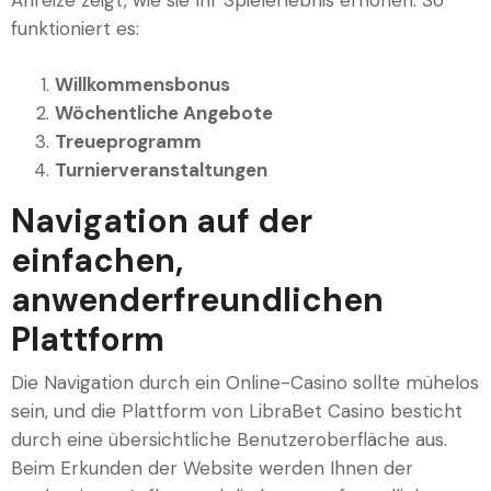
funktioniert es:
Willkommensbonus
Wöchentliche Angebote
Treueprogramm
Turnierveranstaltungen
Navigation auf der
einfachen,
anwenderfreundlichen
Plattform
Die Navigation durch ein Online-Casino sollte mühelos
sein, und die Plattform von LibraBet Casino besticht
durch eine übersichtliche Benutzeroberfläche aus.
Beim Erkunden der Website werden Ihnen der