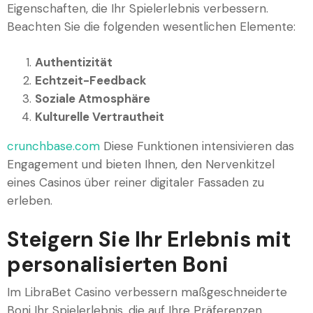
Eigenschaften, die Ihr Spielerlebnis verbessern.
Beachten Sie die folgenden wesentlichen Elemente:
Authentizität
Echtzeit-Feedback
Soziale Atmosphäre
Kulturelle Vertrautheit
crunchbase.com
Diese Funktionen intensivieren das
Engagement und bieten Ihnen, den Nervenkitzel
eines Casinos über reiner digitaler Fassaden zu
erleben.
Steigern Sie Ihr Erlebnis mit
personalisierten Boni
Im LibraBet Casino verbessern maßgeschneiderte
Boni Ihr Spielerlebnis, die auf Ihre Präferenzen