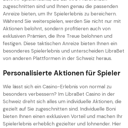
zugeschnitten sind und Ihnen genau die passenden
Anreize bieten, um Ihr Spielerlebnis zu bereichern.
Während Sie weiterspielen, werden Sie nicht nur mit
Aktionen belohnt, sondern profitieren auch von
exklusiven Prämien, die Ihre Treue belohnen und
festigen. Diese taktischen Anreize bieten Ihnen ein
besonderes Spielerlebnis und unterscheiden LibraBet
von anderen Plattformen in der Schweiz heraus.
Personalisierte Aktionen für Spieler
Wie lässt sich ein Casino-Erlebnis von normal zu
besonders verbessern? Im LibraBet Casino in der
Schweiz dreht sich alles um individuelle Aktionen, die
gezielt auf Sie zugeschnitten sind. Individuelle Boni
bieten Ihnen einen exklusiven Vorteil und machen Ihr
Spielerlebnis erheblich gezielter und lohnender. Hier