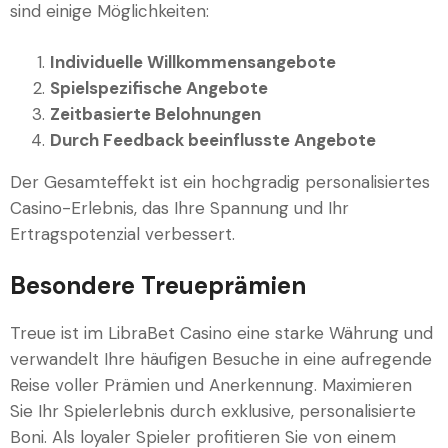
sind einige Möglichkeiten:
Individuelle Willkommensangebote
Spielspezifische Angebote
Zeitbasierte Belohnungen
Durch Feedback beeinflusste Angebote
Der Gesamteffekt ist ein hochgradig personalisiertes
Casino-Erlebnis, das Ihre Spannung und Ihr
Ertragspotenzial verbessert.
Besondere Treueprämien
Treue ist im LibraBet Casino eine starke Währung und
verwandelt Ihre häufigen Besuche in eine aufregende
Reise voller Prämien und Anerkennung. Maximieren
Sie Ihr Spielerlebnis durch exklusive, personalisierte
Boni. Als loyaler Spieler profitieren Sie von einem