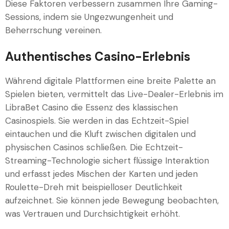
Diese Faktoren verbessern zusammen Ihre Gaming-
Sessions, indem sie Ungezwungenheit und
Beherrschung vereinen.
Authentisches Casino-Erlebnis
Während digitale Plattformen eine breite Palette an
Spielen bieten, vermittelt das Live-Dealer-Erlebnis im
LibraBet Casino die Essenz des klassischen
Casinospiels. Sie werden in das Echtzeit-Spiel
eintauchen und die Kluft zwischen digitalen und
physischen Casinos schließen. Die Echtzeit-
Streaming-Technologie sichert flüssige Interaktion
und erfasst jedes Mischen der Karten und jeden
Roulette-Dreh mit beispielloser Deutlichkeit
aufzeichnet. Sie können jede Bewegung beobachten,
was Vertrauen und Durchsichtigkeit erhöht.