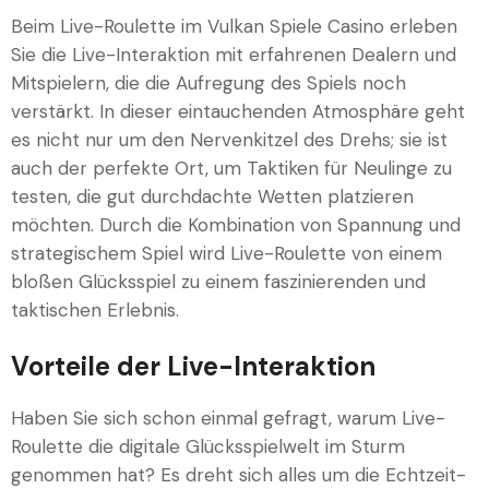
Beim Live-Roulette im Vulkan Spiele Casino erleben
Sie die Live-Interaktion mit erfahrenen Dealern und
Mitspielern, die die Aufregung des Spiels noch
verstärkt. In dieser eintauchenden Atmosphäre geht
es nicht nur um den Nervenkitzel des Drehs; sie ist
auch der perfekte Ort, um Taktiken für Neulinge zu
testen, die gut durchdachte Wetten platzieren
möchten. Durch die Kombination von Spannung und
strategischem Spiel wird Live-Roulette von einem
bloßen Glücksspiel zu einem faszinierenden und
taktischen Erlebnis.
Vorteile der Live-Interaktion
Haben Sie sich schon einmal gefragt, warum Live-
Roulette die digitale Glücksspielwelt im Sturm
genommen hat? Es dreht sich alles um die Echtzeit-