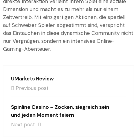
direkte Interaktion verleiht Ihrem Spiel eine soziale
Dimension und macht es zu mehr als nur einem
Zeitvertreib. Mit einzigartigen Aktionen, die speziell
auf Schweizer Spieler abgestimmt sind, verspricht
das Eintauchen in diese dynamische Community nicht
nur Vergnügen, sondern ein intensives Online-
Gaming-Abenteuer.
UMarkets Review
Previous post
Spinline Casino – Zocken, siegreich sein
und jeden Moment feiern
Next post