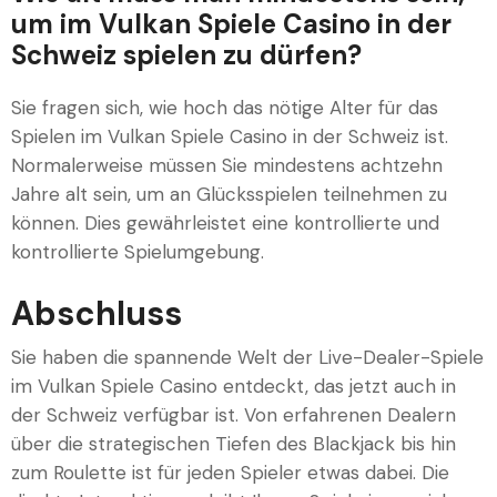
um im Vulkan Spiele Casino in der
Schweiz spielen zu dürfen?
Sie fragen sich, wie hoch das nötige Alter für das
Spielen im Vulkan Spiele Casino in der Schweiz ist.
Normalerweise müssen Sie mindestens achtzehn
Jahre alt sein, um an Glücksspielen teilnehmen zu
können. Dies gewährleistet eine kontrollierte und
kontrollierte Spielumgebung.
Abschluss
Sie haben die spannende Welt der Live-Dealer-Spiele
im Vulkan Spiele Casino entdeckt, das jetzt auch in
der Schweiz verfügbar ist. Von erfahrenen Dealern
über die strategischen Tiefen des Blackjack bis hin
zum Roulette ist für jeden Spieler etwas dabei. Die