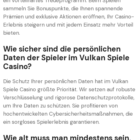
ein vorteilhaftes Treueprogramm. Beim Spielen
sammeln Sie Bonuspunkte, die Ihnen spannende
Prämien und exklusive Aktionen eröffnen, Ihr Casino-
Erlebnis steigern und mit jedem Einsatz mehr Vorteil
bieten.
Wie sicher sind die persönlichen
Daten der Spieler im Vulkan Spiele
Casino?
Die Schutz Ihrer persönlichen Daten hat im Vulkan
Spiele Casino größte Priorität. Wir setzen auf robuste
Verschlüsselung und rigorose Datenschutzprotokolle,
um Ihre Daten zu schützen. Sie profitieren von
hochentwickelten Cybersicherheitsmaßnahmen, die
ein sorgloses Spielerlebnis garantieren.
Wie alt muss man mindestens sein,