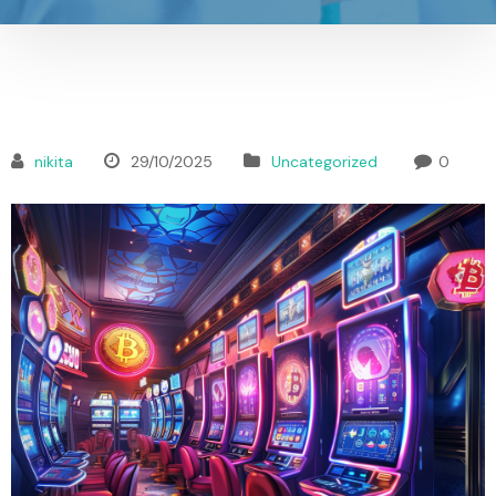
nikita
29/10/2025
Uncategorized
0