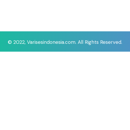
© 2022, Varisesindonesia.com. All Rights Reserved.