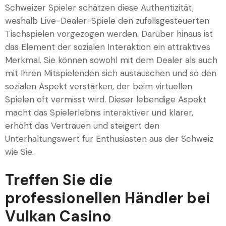
Schweizer Spieler schätzen diese Authentizität,
weshalb Live-Dealer-Spiele den zufallsgesteuerten
Tischspielen vorgezogen werden. Darüber hinaus ist
das Element der sozialen Interaktion ein attraktives
Merkmal. Sie können sowohl mit dem Dealer als auch
mit Ihren Mitspielenden sich austauschen und so den
sozialen Aspekt verstärken, der beim virtuellen
Spielen oft vermisst wird. Dieser lebendige Aspekt
macht das Spielerlebnis interaktiver und klarer,
erhöht das Vertrauen und steigert den
Unterhaltungswert für Enthusiasten aus der Schweiz
wie Sie.
Treffen Sie die
professionellen Händler bei
Vulkan Casino