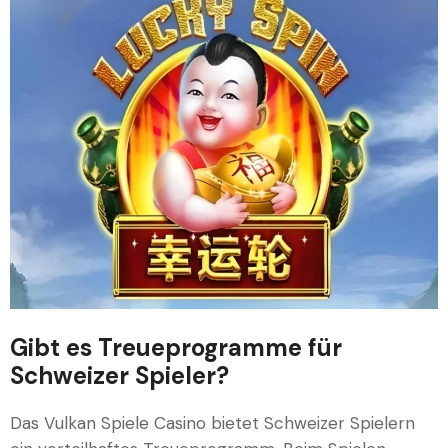
Gibt es Treueprogramme für
Schweizer Spieler?
Das Vulkan Spiele Casino bietet Schweizer Spielern