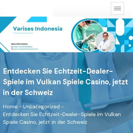
Entdecken Sie Echtzeit-Dealer-
Spiele im Vulkan Spiele Casino, jetzt
in der Schweiz
Home
-
Uncategorized
-
Entdecken Sie Echtzeit-Dealer-Spiele im Vulkan
Spiele Casino, jetzt in der Schweiz