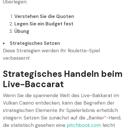
Überlegen:
Verstehen Sie die Quoten
Legen Sie ein Budget fest
Übung
Strategisches Setzen
Diese Strategien werden Ihr Roulette-Spiel
verbessern!
Strategisches Handeln beim
Live-Baccarat
Wenn Sie die spannende Welt des Live-Bakkarat im
Vulkan Casino entdecken, kann das Begreifen der
strategischen Elemente Ihr Spielerlebnis erheblich
steigern. Setzen Sie zunächst auf die „Banker“-Hand,
die statistisch gesehen eine
pitchbook.com
leicht