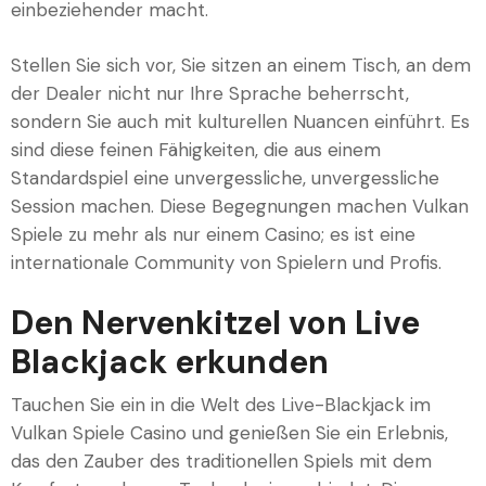
einbeziehender macht.
Stellen Sie sich vor, Sie sitzen an einem Tisch, an dem
der Dealer nicht nur Ihre Sprache beherrscht,
sondern Sie auch mit kulturellen Nuancen einführt. Es
sind diese feinen Fähigkeiten, die aus einem
Standardspiel eine unvergessliche, unvergessliche
Session machen. Diese Begegnungen machen Vulkan
Spiele zu mehr als nur einem Casino; es ist eine
internationale Community von Spielern und Profis.
Den Nervenkitzel von Live
Blackjack erkunden
Tauchen Sie ein in die Welt des Live-Blackjack im
Vulkan Spiele Casino und genießen Sie ein Erlebnis,
das den Zauber des traditionellen Spiels mit dem