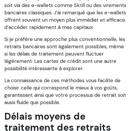
soit via des e-wallets comme Skrill ou des virements
bancaires classiques. J’ai remarqué que les e-wallets
offrent souvent un moyen plus immédiat et efficace
d’accéder rapidement à mes capitaux.
Si je préfère une approche plus conventionnelle, les
retraits bancaires sont également possibles, même
si les délais de traitement peuvent fluctuer
légèrement. Les cartes de crédit sont une autre
possibilité intéressante à explorer.
La connaissance de ces méthodes vous facilite de
choisir celle qui correspond le mieux à vos goûts,
garantissant ainsi que votre processus de retrait soit
aussi fluide que possible.
Délais moyens de
traitement des retraits