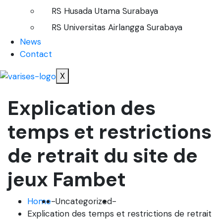
RS Husada Utama Surabaya
RS Universitas Airlangga Surabaya
News
Contact
X
Explication des
temps et restrictions
de retrait du site de
jeux Fambet
Home
-
Uncategorized
-
Explication des temps et restrictions de retrait