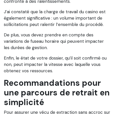
confronté à des ralentissements.
J’ai constaté que la charge de travail du casino est
également significative : un volume important de
sollicitations peut ralentir l’ensemble du procédé.
De plus, vous devez prendre en compte des
variations de fuseau horaire qui peuvent impacter
les durées de gestion.
Enfin, le état de votre dossier, qu’il soit confirmé ou
non, peut impacter la vitesse avec laquelle vous
obtenez vos ressources.
Recommandations pour
une parcours de retrait en
simplicité
Pour assurer une vécu de extraction sans accroc sur