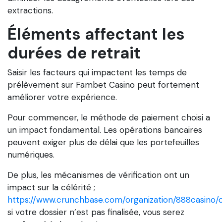
extractions.
Éléments affectant les
durées de retrait
Saisir les facteurs qui impactent les temps de
prélèvement sur Fambet Casino peut fortement
améliorer votre expérience.
Pour commencer, le méthode de paiement choisi a
un impact fondamental. Les opérations bancaires
peuvent exiger plus de délai que les portefeuilles
numériques.
De plus, les mécanismes de vérification ont un
impact sur la célérité ;
https://www.crunchbase.com/organization/888casino/o
si votre dossier n’est pas finalisée, vous serez