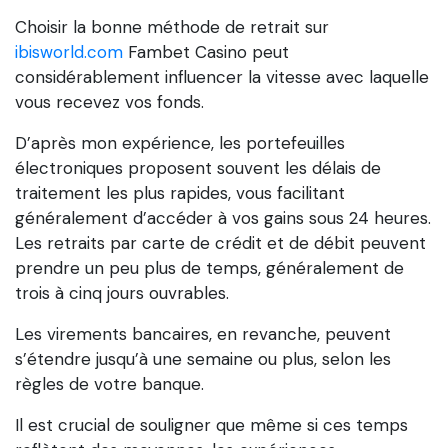
Choisir la bonne méthode de retrait sur
ibisworld.com
Fambet Casino peut
considérablement influencer la vitesse avec laquelle
vous recevez vos fonds.
D’après mon expérience, les portefeuilles
électroniques proposent souvent les délais de
traitement les plus rapides, vous facilitant
généralement d’accéder à vos gains sous 24 heures.
Les retraits par carte de crédit et de débit peuvent
prendre un peu plus de temps, généralement de
trois à cinq jours ouvrables.
Les virements bancaires, en revanche, peuvent
s’étendre jusqu’à une semaine ou plus, selon les
règles de votre banque.
Il est crucial de souligner que même si ces temps