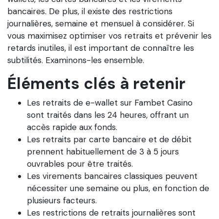
bancaires. De plus, il existe des restrictions
journalières, semaine et mensuel à considérer. Si
vous maximisez optimiser vos retraits et prévenir les
retards inutiles, il est important de connaître les
subtilités. Examinons-les ensemble.
Éléments clés à retenir
Les retraits de e-wallet sur Fambet Casino
sont traités dans les 24 heures, offrant un
accès rapide aux fonds.
Les retraits par carte bancaire et de débit
prennent habituellement de 3 à 5 jours
ouvrables pour être traités.
Les virements bancaires classiques peuvent
nécessiter une semaine ou plus, en fonction de
plusieurs facteurs.
Les restrictions de retraits journalières sont