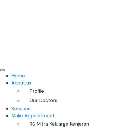
Home
About us
Profile
Our Doctors
Services
Make Appointment
RS Mitra Keluarga Kenjeran