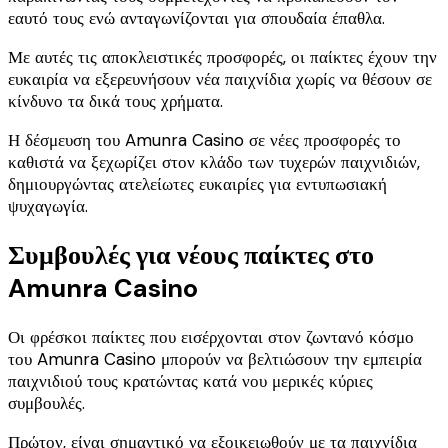
εαυτό τους ενώ ανταγωνίζονται για σπουδαία έπαθλα.
Με αυτές τις αποκλειστικές προσφορές, οι παίκτες έχουν την
ευκαιρία να εξερευνήσουν νέα παιχνίδια χωρίς να θέσουν σε
κίνδυνο τα δικά τους χρήματα.
Η δέσμευση του Amunra Casino σε νέες προσφορές το
καθιστά να ξεχωρίζει στον κλάδο των τυχερών παιχνιδιών,
δημιουργώντας ατελείωτες ευκαιρίες για εντυπωσιακή
ψυχαγωγία.
Συμβουλές για νέους παίκτες στο
Amunra Casino
Οι φρέσκοι παίκτες που εισέρχονται στον ζωντανό κόσμο
του Amunra Casino μπορούν να βελτιώσουν την εμπειρία
παιχνιδιού τους κρατώντας κατά νου μερικές κύριες
συμβουλές.
Πρώτον, είναι σημαντικό να εξοικειωθούν με τα παιχνίδια