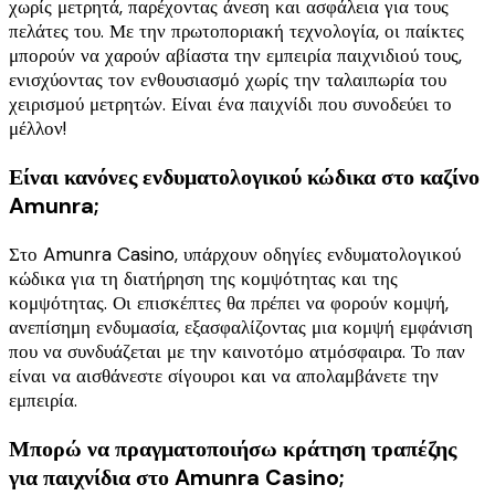
χωρίς μετρητά, παρέχοντας άνεση και ασφάλεια για τους
πελάτες του. Με την πρωτοποριακή τεχνολογία, οι παίκτες
μπορούν να χαρούν αβίαστα την εμπειρία παιχνιδιού τους,
ενισχύοντας τον ενθουσιασμό χωρίς την ταλαιπωρία του
χειρισμού μετρητών. Είναι ένα παιχνίδι που συνοδεύει το
μέλλον!
Είναι κανόνες ενδυματολογικού κώδικα στο καζίνο
Amunra;
Στο Amunra Casino, υπάρχουν οδηγίες ενδυματολογικού
κώδικα για τη διατήρηση της κομψότητας και της
κομψότητας. Οι επισκέπτες θα πρέπει να φορούν κομψή,
ανεπίσημη ενδυμασία, εξασφαλίζοντας μια κομψή εμφάνιση
που να συνδυάζεται με την καινοτόμο ατμόσφαιρα. Το παν
είναι να αισθάνεστε σίγουροι και να απολαμβάνετε την
εμπειρία.
Μπορώ να πραγματοποιήσω κράτηση τραπέζης
για παιχνίδια στο Amunra Casino;