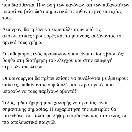
που διατίθενται. Η γνώση των κανόνων και των πιθανοτήτων
μπορεί να βελτιώσει σημαντικά τις πιθανότητες επιτυχίας
τους.
Δεύτερον, θα πρέπει να εκμεταλλευτούν από τις
αποκλειστικές προσφορές και τα μπόνους, αυξάνοντας το
αρχικό τους χρήμα.
Ο καθορισμός ενός προϋπολογισμού είναι επίσης βασικός·
βοηθά στη διατήρηση του ελέγχου και στην αποφυγή
περιττών απωλειών.
Οι καινούργιοι θα πρέπει επίσης να συνδέονται με έμπειρους
παίκτες, μαθαίνοντας συμβουλές και στρατηγικές που
μπορούν να τους παρέχουν αβαντάζ.
Τέλος, η διατήρηση μιας χαλαρής νοοτροπίας είναι
σημαντικής σημασίας. Η ευχαρίστηση της εμπειρίας θα
κατευθύνει σε καλύτερη λήψη αποφάσεων και, στο τέλος, σε
πιο απολαυστικό παιχνίδι.