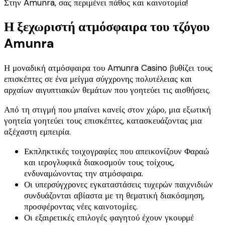
Στην Amunra, σας περιμένει πάθος και καινοτομία!
Η ξεχωριστή ατμόσφαιρα του τζόγου
Amunra
Η μοναδική ατμόσφαιρα του Amunra Casino βυθίζει τους
επισκέπτες σε ένα μείγμα σύγχρονης πολυτέλειας και
αρχαίων αιγυπτιακών θεμάτων που γοητεύει τις αισθήσεις.
Από τη στιγμή που μπαίνει κανείς στον χώρο, μια εξωτική
γοητεία γοητεύει τους επισκέπτες, κατασκευάζοντας μια
αξέχαστη εμπειρία.
Εκπληκτικές τοιχογραφίες που απεικονίζουν Φαραώ
και ιερογλυφικά διακοσμούν τους τοίχους,
ενδυναμώνοντας την ατμόσφαιρα.
Οι υπερσύγχρονες εγκαταστάσεις τυχερών παιχνιδιών
συνδυάζονται αβίαστα με τη θεματική διακόσμηση,
προσφέροντας νέες καινοτομίες.
Οι εξαιρετικές επιλογές φαγητού έχουν γκουρμέ