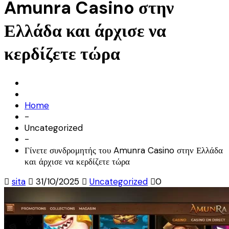
Amunra Casino στην
Ελλάδα και άρχισε να
κερδίζετε τώρα
Home
-
Uncategorized
-
Γίνετε συνδρομητής του Amunra Casino στην Ελλάδα
και άρχισε να κερδίζετε τώρα
sita
31/10/2025
Uncategorized
0