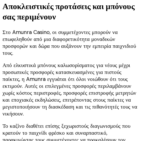
Αποκλειστικές προτάσεις και μπόνους
σας περιμένουν
Στο Amunra Casino, οι συμμετέχοντες μπορούν να
επωφεληθούν από μια διαφορετικότητα μοναδικών
προσφορών και δώρα που αυξάνουν την εμπειρία παιχνιδιού
τους.
Από ελκυστικά μπόνους καλωσορίσματος για νέους μέχρι
προσωπικές προσφορές κατασκευασμένες για πιστούς
παίκτες, η Amunra εγγυάται ότι όλοι νοιώθουν ότι τους
εκτιμούν. Αυτές οι επιλεγμένες προσφορές περιλαμβάνουν
χωρίς κόστος περιστροφές, προσφορές επιστροφής μετρητών
και εποχιακές εκδηλώσεις, επιτρέποντας στους παίκτες να
μεγιστοποιήσουν τη διασκέδαση και τις πιθανότητές τους να
νικήσουν.
Το καζίνο διαθέτει επίσης ξεχωριστούς διαγωνισμούς που
κρατούν το παιχνίδι φρέσκο και συναρπαστικό,
παρακινώντας τους συμμετέχοντες να προκαλέσουν τον