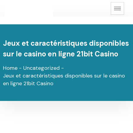
Jeux et caractéristiques disponibles
sur le casino en ligne 21bit Casino
Home
-
Uncategorized
-
Jeux et caractéristiques disponibles sur le casino
en ligne 21bit Casino