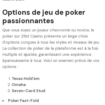
Options de jeu de poker
passionnantes
Que vous soyez un joueur chevronné ou novice, le
poker sur 21bit Casino présente un large choix
d’options conçues à tous les styles et niveaux de jeu.
La collection de poker de la plateforme est à la fois
multiple et ajustée, garantissant une expérience
épanouissante à tous. Voici un examen précis de vos
options :
Texas Hold’em
Omaha
Seven-Card Stud
Poker Fast-Fold