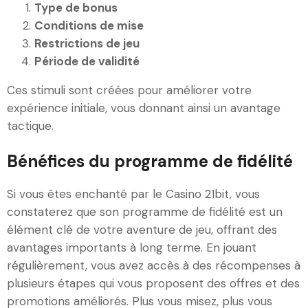
Type de bonus
Conditions de mise
Restrictions de jeu
Période de validité
Ces stimuli sont créées pour améliorer votre
expérience initiale, vous donnant ainsi un avantage
tactique.
Bénéfices du programme de fidélité
Si vous êtes enchanté par le Casino 21bit, vous
constaterez que son programme de fidélité est un
élément clé de votre aventure de jeu, offrant des
avantages importants à long terme. En jouant
régulièrement, vous avez accès à des récompenses à
plusieurs étapes qui vous proposent des offres et des
promotions améliorés. Plus vous misez, plus vous