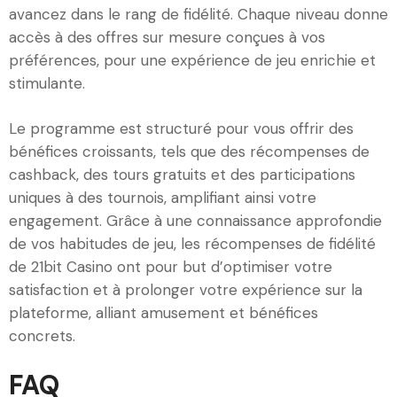
avancez dans le rang de fidélité. Chaque niveau donne
accès à des offres sur mesure conçues à vos
préférences, pour une expérience de jeu enrichie et
stimulante.
Le programme est structuré pour vous offrir des
bénéfices croissants, tels que des récompenses de
cashback, des tours gratuits et des participations
uniques à des tournois, amplifiant ainsi votre
engagement. Grâce à une connaissance approfondie
de vos habitudes de jeu, les récompenses de fidélité
de 21bit Casino ont pour but d’optimiser votre
satisfaction et à prolonger votre expérience sur la
plateforme, alliant amusement et bénéfices
concrets.
FAQ