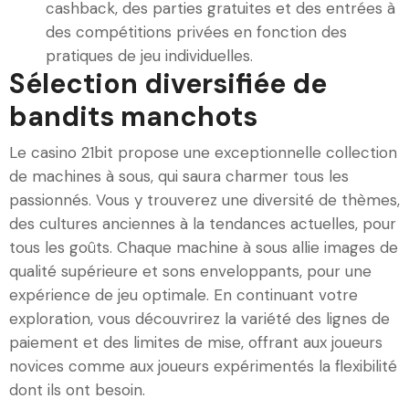
cashback, des parties gratuites et des entrées à
des compétitions privées en fonction des
pratiques de jeu individuelles.
Sélection diversifiée de
bandits manchots
Le casino 21bit propose une exceptionnelle collection
de machines à sous, qui saura charmer tous les
passionnés. Vous y trouverez une diversité de thèmes,
des cultures anciennes à la tendances actuelles, pour
tous les goûts. Chaque machine à sous allie images de
qualité supérieure et sons enveloppants, pour une
expérience de jeu optimale. En continuant votre
exploration, vous découvrirez la variété des lignes de
paiement et des limites de mise, offrant aux joueurs
novices comme aux joueurs expérimentés la flexibilité
dont ils ont besoin.