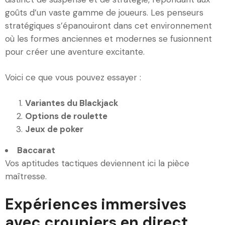
goûts d’un vaste gamme de joueurs. Les penseurs
stratégiques s’épanouiront dans cet environnement
où les formes anciennes et modernes se fusionnent
pour créer une aventure excitante.
Voici ce que vous pouvez essayer :
Variantes du Blackjack
Options de roulette
Jeux de poker
Baccarat
Vos aptitudes tactiques deviennent ici la pièce
maîtresse.
Expériences immersives
avec croupiers en direct