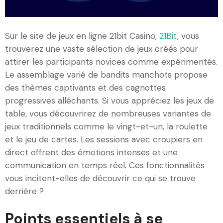
Sur le site de jeux en ligne 21bit Casino,
21Bit
, vous
trouverez une vaste sélection de jeux créés pour
attirer les participants novices comme expérimentés.
Le assemblage varié de bandits manchots propose
des thèmes captivants et des cagnottes
progressives alléchants. Si vous appréciez les jeux de
table, vous découvrirez de nombreuses variantes de
jeux traditionnels comme le vingt-et-un, la roulette
et le jeu de cartes. Les sessions avec croupiers en
direct offrent des émotions intenses et une
communication en temps réel. Ces fonctionnalités
vous incitent-elles de découvrir ce qui se trouve
derrière ?
Points essentiels à se