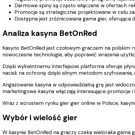
Darmowe spiny są często włączane w ofertach re
Promocje są strategicznie projektowane w celu zaa
Dostępna jest zróżnicowana gama gier, oferująca
Analiza kasyna BetOnRed
Kasyno BetOnRed jest czołowym graczem na polskim ryn
nowoczesne technologie, aby poprawić wrażenia użytk
Dzięki wykwintnemu interfejsowi platforma oferuje pły
nacisk na ochronę dzięki silnym metodom szyfrowania, o
Angażowanie kasyna w odpowiedzialną grę jest widocz
marketingowe kasyna włączają interesujące promocje i 
Wraz z wzrostem rynku gier gier online w Polsce, kasyn
Wybór i wielość gier
W kasynie BetOnRed na graczy czeka wieloraka gama gie