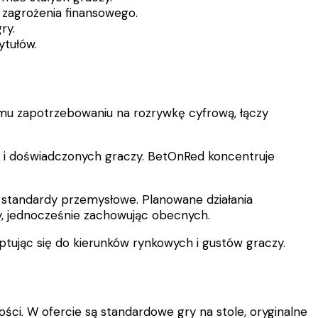
zagrożenia finansowego.
ry.
ytułów.
mu zapotrzebowaniu na rozrywkę cyfrową, łączy
ak i doświadczonych graczy. BetOnRed koncentruje
standardy przemysłowe. Planowane działania
zy, jednocześnie zachowując obecnych.
aptując się do kierunków rynkowych i gustów graczy.
ści. W ofercie są standardowe gry na stole, oryginalne