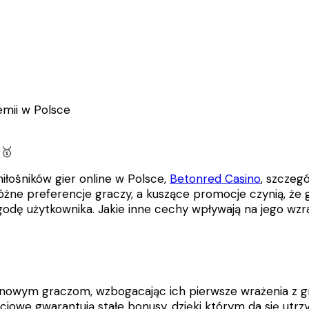
mii w Polsce
łośników gier online w Polsce,
Betonred Casino
, szczeg
żne preferencje graczy, a kuszące promocje czynią, że g
ygodę użytkownika. Jakie inne cechy wpływają na jego wzr
nowym graczom, wzbogacając ich pierwsze wrażenia z gr
iowe gwarantują stałe bonusy, dzięki którym da się utrz