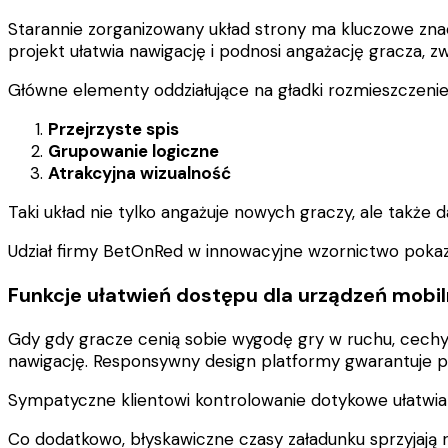
Starannie zorganizowany układ strony ma kluczowe zna
projekt ułatwia nawigację i podnosi angażację gracza, z
Główne elementy oddziałujące na gładki rozmieszczenie
Przejrzyste spis
Grupowanie logiczne
Atrakcyjna wizualność
Taki układ nie tylko angażuje nowych graczy, ale także 
Udział firmy BetOnRed w innowacyjne wzornictwo pokazuj
Funkcje ułatwień dostępu dla urządzeń mobi
Gdy gdy gracze cenią sobie wygodę gry w ruchu, cechy
nawigację. Responsywny design platformy gwarantuje pły
Sympatyczne klientowi kontrolowanie dotykowe ułatwia ko
Co dodatkowo, błyskawiczne czasy załadunku sprzyjają 