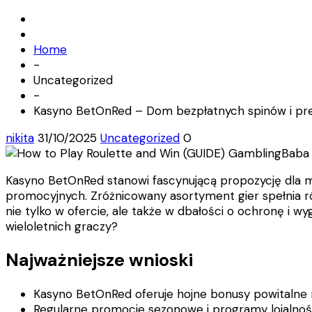
Home
-
Uncategorized
-
Kasyno BetOnRed – Dom bezpłatnych spinów i pre
nikita
31/10/2025
Uncategorized
0
Kasyno BetOnRed stanowi fascynującą propozycję dla mi
promocyjnych. Zróżnicowany asortyment gier spełnia ró
nie tylko w ofercie, ale także w dbałości o ochronę i w
wieloletnich graczy?
Najważniejsze wnioski
Kasyno BetOnRed oferuje hojne bonusy powitalne 
Regularne promocje sezonowe i programy lojalnośc