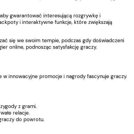
 aby gwarantować interesującą rozgrywkę i
poty i interaktywne funkcje, które zwiększają
uszać się we swoim tempie, podczas gdy doświadczeni
er online, podnosząc satysfakcję graczy.
w innowacyjne promocje i nagrody fascynuje graczy.
zygody z grami.
wałe relacje.
 graczy do powrotu.