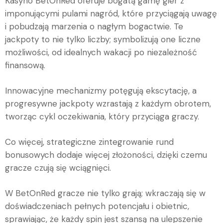
Kasyno BetOnRed oferuje bogatą gamę gier z
imponującymi pulami nagród, które przyciągają uwagę
i pobudzają marzenia o nagłym bogactwie. Te
jackpoty to nie tylko liczby; symbolizują one liczne
możliwości, od idealnych wakacji po niezależność
finansową.
Innowacyjne mechanizmy potęgują ekscytację, a
progresywne jackpoty wzrastają z każdym obrotem,
tworząc cykl oczekiwania, który przyciąga graczy.
Co więcej, strategiczne zintegrowanie rund
bonusowych dodaje więcej złożoności, dzięki czemu
gracze czują się wciągnięci.
W BetOnRed gracze nie tylko grają; wkraczają się w
doświadczeniach pełnych potencjału i obietnic,
sprawiając, że każdy spin jest szansą na ulepszenie