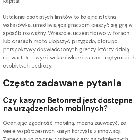
kapitał.
Ustalanie osobistych limitów to kolejna istotna
wskazówka, umożliwiająca graczom cieszyć się grą w
sposób rozważny. Wreszcie, uczestnictwo w forach
lub czatach może ulepszyć przygodę, oferując
perspektywy doświadczonych graczy, którzy dzielą
się wartościowymi wskazówkami zaczerpniętymi z ich
osobistych podróży.
Często zadawane pytania
Czy kasyno Betonred jest dostępne
na urządzeniach mobilnych?
Oceniając zgodność mobilną, można zauważyć, że
wiele współczesnych kasyn korzysta z innowacji.
Zapewnia to płynne wrażenia z gry na odmiennych