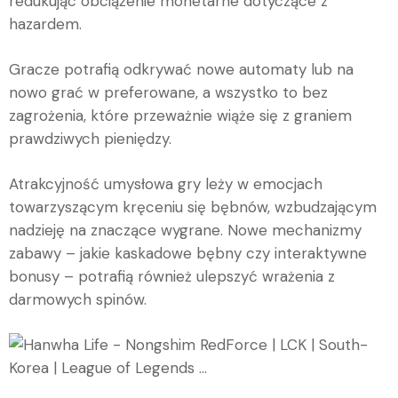
redukując obciążenie monetarne dotyczące z
hazardem.
Gracze potrafią odkrywać nowe automaty lub na
nowo grać w preferowane, a wszystko to bez
zagrożenia, które przeważnie wiąże się z graniem
prawdziwych pieniędzy.
Atrakcyjność umysłowa gry leży w emocjach
towarzyszącym kręceniu się bębnów, wzbudzającym
nadzieję na znaczące wygrane. Nowe mechanizmy
zabawy – jakie kaskadowe bębny czy interaktywne
bonusy – potrafią również ulepszyć wrażenia z
darmowych spinów.