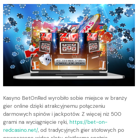
Kasyno BetOnRed wyrobiło sobie miejsce w branży
gier online dzięki atrakcyjnemu połączeniu
darmowych spinów i jackpotów. Z więcej niż 500
grami na wyciągnięcie ręki,
https://bet-on-
redcasino.net/
, od tradycyjnych gier stołowych po