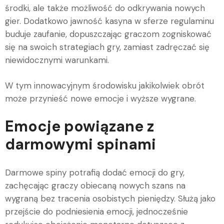
środki, ale także możliwość do odkrywania nowych
gier. Dodatkowo jawność kasyna w sferze regulaminu
buduje zaufanie, dopuszczając graczom zogniskować
się na swoich strategiach gry, zamiast zadręczać się
niewidocznymi warunkami.
W tym innowacyjnym środowisku jakikolwiek obrót
może przynieść nowe emocje i wyższe wygrane.
Emocje powiązane z
darmowymi spinami
Darmowe spiny potrafią dodać emocji do gry,
zachęcając graczy obiecaną nowych szans na
wygraną bez tracenia osobistych pieniędzy. Służą jako
przejście do podniesienia emocji, jednocześnie