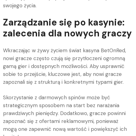
swojego życia.
Zarządzanie się po kasynie:
zalecenia dla nowych graczy
Wkraczając w żywy życiem świat kasyna BetOnRed,
nowi gracze często czują się przytłoczeni ogromną
gamą gier i dostępnych możliwości. Aby usprawnić
sobie to przejście, kluczowe jest, aby nowi gracze
zapoznali się z strukturą i konkretnymi typami gier.
Skorzystanie z darmowych spinów może być
strategicznym sposobem na start bez narażania
prawdziwych pieniędzy. Dodatkowo, gracze powinni
zapoznać się z ofertami reklamowymi, ponieważ
mogą one zapewnić nową wartość i powiększyć ich