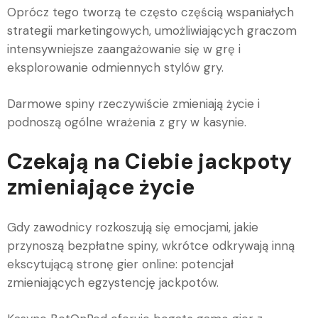
Oprócz tego tworzą te często częścią wspaniałych
strategii marketingowych, umożliwiających graczom
intensywniejsze zaangażowanie się w grę i
eksplorowanie odmiennych stylów gry.
Darmowe spiny rzeczywiście zmieniają życie i
podnoszą ogólne wrażenia z gry w kasynie.
Czekają na Ciebie jackpoty
zmieniające życie
Gdy zawodnicy rozkoszują się emocjami, jakie
przynoszą bezpłatne spiny, wkrótce odkrywają inną
ekscytującą stronę gier online: potencjał
zmieniających egzystencję jackpotów.