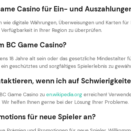
me Casino für Ein- und Auszahlunge
wie digitale Währungen, Überweisungen und Karten für 
 Verfügbarkeit in Ihrer Region zu überprüfen.
 im BC Game Casino?
 18 Jahre alt sein oder das gesetzliche Mindestalter fü
 ein geschütztes und sorgfältiges Spielerlebnis zu gewähr
aktieren, wenn ich auf Schwierigkeit
 BC Game Casino zu
en.wikipedia.org
erreichen! Verwende
n. Wir helfen Ihnen gerne bei der Lösung Ihrer Probleme.
otions für neue Spieler an?
ive Prämien und Promotionen für neue Spieler. Willkom