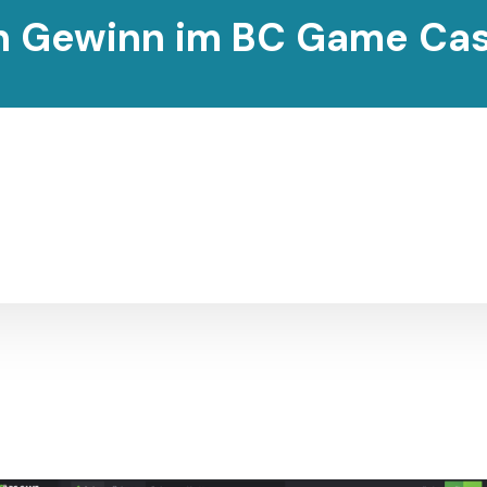
n Gewinn im BC Game Cas