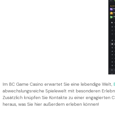
Im BC Game Casino erwartet Sie eine lebendige Welt,
abwechslungsreiche Spielewelt mit besonderen Erlebniss
Zusätzlich knüpfen Sie Kontakte zu einer engagierten 
heraus, was Sie hier außerdem erleben können!