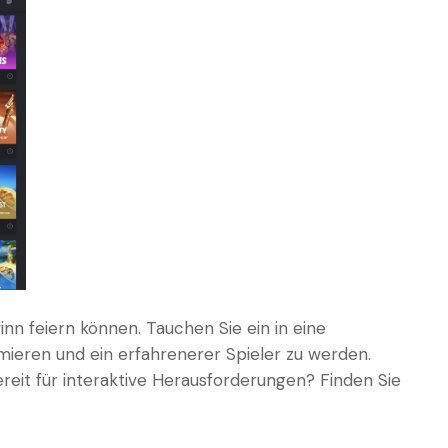
winn feiern können. Tauchen Sie ein in eine
imieren und ein erfahrenerer Spieler zu werden.
reit für interaktive Herausforderungen? Finden Sie