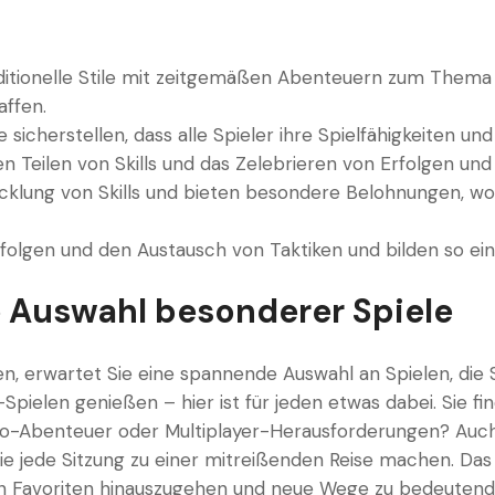
traditionelle Stile mit zeitgemäßen Abenteuern zum The
affen.
ie sicherstellen, dass alle Spieler ihre Spielfähigkeiten u
 Teilen von Skills und das Zelebrieren von Erfolgen u
icklung von Skills und bieten besondere Belohnungen, 
folgen und den Austausch von Taktiken und bilden so e
ge Auswahl besonderer Spiele
, erwartet Sie eine spannende Auswahl an Spielen, die S
pielen genießen – hier ist für jeden etwas dabei. Sie fi
pto-Abenteuer oder Multiplayer-Herausforderungen? Auch d
ie jede Sitzung zu einer mitreißenden Reise machen. Das 
chen Favoriten hinauszugehen und neue Wege zu bedeute