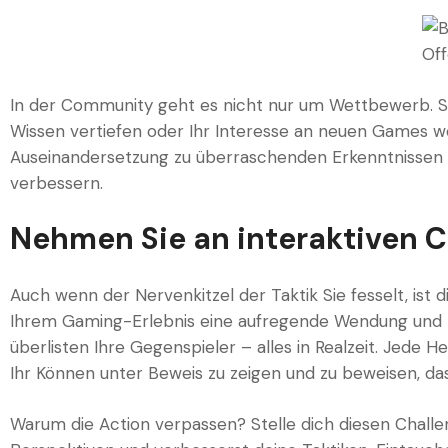
In der Community geht es nicht nur um Wettbewerb. Sie 
Wissen vertiefen oder Ihr Interesse an neuen Games wec
Auseinandersetzung zu überraschenden Erkenntnissen le
verbessern.
Nehmen Sie an interaktiven Ch
Auch wenn der Nervenkitzel der Taktik Sie fesselt, is
Ihrem Gaming-Erlebnis eine aufregende Wendung und brin
überlisten Ihre Gegenspieler – alles in Realzeit. Jede
Ihr Können unter Beweis zu zeigen und zu beweisen, da
Warum die Action verpassen? Stelle dich diesen Chall