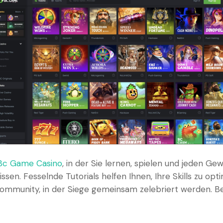
Bc Game Casino
, in der Sie lernen, spielen und jeden Ge
en. Fesselnde Tutorials helfen Ihnen, Ihre Skills zu opt
Community, in der Siege gemeinsam zelebriert werden. Be