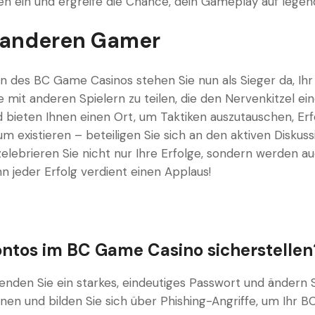
en ein und ergreife die Chance, dein Gameplay auf legen
it anderen Gamer
n des BC Game Casinos stehen Sie nun als Sieger da, Ihr 
mit anderen Spielern zu teilen, die den Nervenkitzel e
eten Ihnen einen Ort, um Taktiken auszutauschen, Erfo
m existieren – beteiligen Sie sich an den aktiven Diskussi
lebrieren Sie nicht nur Ihre Erfolge, sondern werden auch
enn jeder Erfolg verdient einen Applaus!
ontos im BC Game Casino sicherstellen
wenden Sie ein starkes, eindeutiges Passwort und ändern 
nen und bilden Sie sich über Phishing-Angriffe, um Ihr 