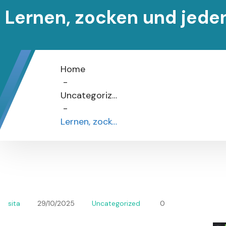
Lernen, zocken und jede
Home
-
Uncategorized
-
Lernen, zocken und jeden Gewinn im BC Game Casino zelebrieren
sita
29/10/2025
Uncategorized
0