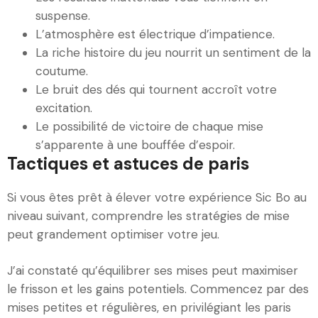
suspense.
L’atmosphère est électrique d’impatience.
La riche histoire du jeu nourrit un sentiment de la
coutume.
Le bruit des dés qui tournent accroît votre
excitation.
Le possibilité de victoire de chaque mise
s’apparente à une bouffée d’espoir.
Tactiques et astuces de paris
Si vous êtes prêt à élever votre expérience Sic Bo au
niveau suivant, comprendre les stratégies de mise
peut grandement optimiser votre jeu.
J’ai constaté qu’équilibrer ses mises peut maximiser
le frisson et les gains potentiels. Commencez par des
mises petites et régulières, en privilégiant les paris