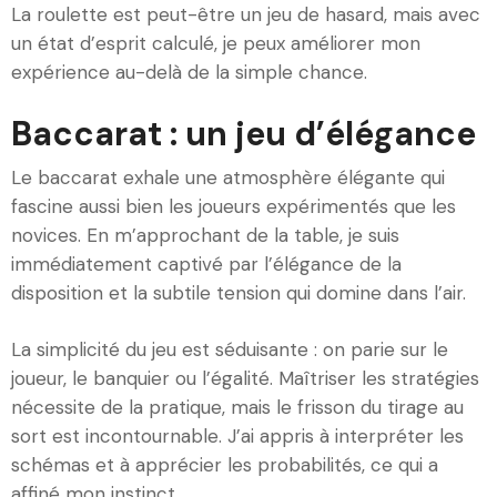
La roulette est peut-être un jeu de hasard, mais avec
un état d’esprit calculé, je peux améliorer mon
expérience au-delà de la simple chance.
Baccarat : un jeu d’élégance
Le baccarat exhale une atmosphère élégante qui
fascine aussi bien les joueurs expérimentés que les
novices. En m’approchant de la table, je suis
immédiatement captivé par l’élégance de la
disposition et la subtile tension qui domine dans l’air.
La simplicité du jeu est séduisante : on parie sur le
joueur, le banquier ou l’égalité. Maîtriser les stratégies
nécessite de la pratique, mais le frisson du tirage au
sort est incontournable. J’ai appris à interpréter les
schémas et à apprécier les probabilités, ce qui a
affiné mon instinct.