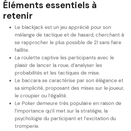
Éléments essentiels à
retenir
Le blackjack est un jeu apprécié pour son
mélange de tactique et de hasard, cherchant à
se rapprocher le plus possible de 21 sans faire
faillite.
La roulette captive les participants avec le
plaisir de lancer la roue, d’analyser les
probabilités et les tactiques de mise.
Le baccara se caractérise par son élégance et
sa simplicité, proposant des mises sur le joueur,
le croupier ou l’égalité.
Le Poker demeure très populaire en raison de
l’importance qu’il met sur la stratégie, la
psychologie du participant et l’excitation du
tromperie.