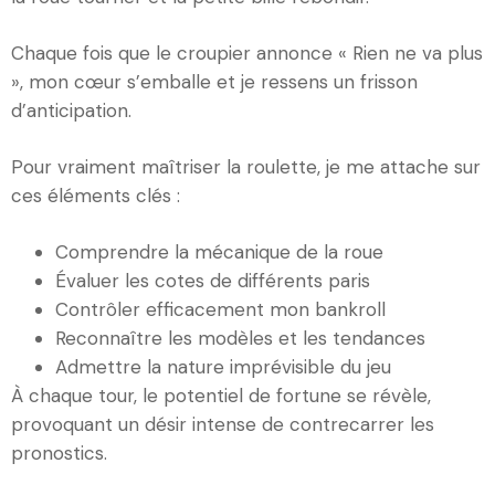
Chaque fois que le croupier annonce « Rien ne va plus
», mon cœur s’emballe et je ressens un frisson
d’anticipation.
Pour vraiment maîtriser la roulette, je me attache sur
ces éléments clés :
Comprendre la mécanique de la roue
Évaluer les cotes de différents paris
Contrôler efficacement mon bankroll
Reconnaître les modèles et les tendances
Admettre la nature imprévisible du jeu
À chaque tour, le potentiel de fortune se révèle,
provoquant un désir intense de contrecarrer les
pronostics.