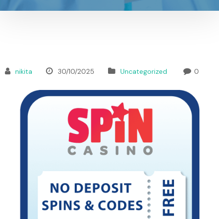
nikita
30/10/2025
Uncategorized
0