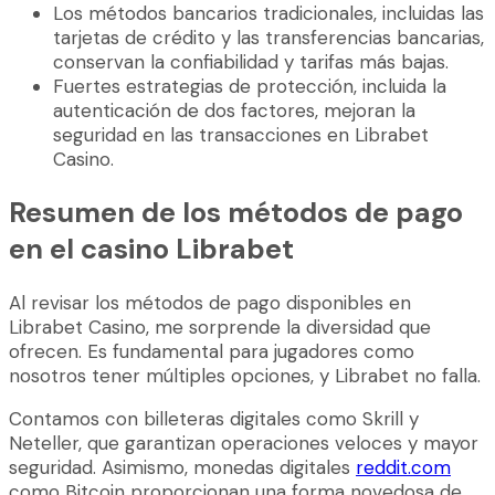
Los métodos bancarios tradicionales, incluidas las
tarjetas de crédito y las transferencias bancarias,
conservan la confiabilidad y tarifas más bajas.
Fuertes estrategias de protección, incluida la
autenticación de dos factores, mejoran la
seguridad en las transacciones en Librabet
Casino.
Resumen de los métodos de pago
en el casino Librabet
Al revisar los métodos de pago disponibles en
Librabet Casino, me sorprende la diversidad que
ofrecen. Es fundamental para jugadores como
nosotros tener múltiples opciones, y Librabet no falla.
Contamos con billeteras digitales como Skrill y
Neteller, que garantizan operaciones veloces y mayor
seguridad. Asimismo, monedas digitales
reddit.com
como Bitcoin proporcionan una forma novedosa de