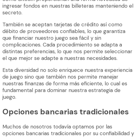
ingresar fondos en nuestras billeteras manteniendo el
secreto.
También se aceptan tarjetas de crédito así como
débito de proveedores confiables, lo que garantiza
que financiar nuestro juego sea fácil y sin
complicaciones. Cada procedimiento se adapta a
distintas preferencias, lo que nos permite seleccionar
el que mejor se adapte a nuestras necesidades.
Esta diversidad no solo enriquece nuestra experiencia
de juego sino que también nos permite manejar
nuestras finanzas de forma más eficiente, lo cual es
fundamental para dominar nuestra estrategia de
juego.
Opciones bancarias tradicionales
Muchos de nosotros todavía optamos por las
opciones bancarias tradicionales por su confiabilidad y