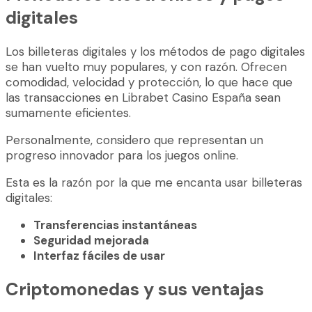
digitales
Los billeteras digitales y los métodos de pago digitales
se han vuelto muy populares, y con razón. Ofrecen
comodidad, velocidad y protección, lo que hace que
las transacciones en Librabet Casino España sean
sumamente eficientes.
Personalmente, considero que representan un
progreso innovador para los juegos online.
Esta es la razón por la que me encanta usar billeteras
digitales:
Transferencias instantáneas
Seguridad mejorada
Interfaz fáciles de usar
Criptomonedas y sus ventajas