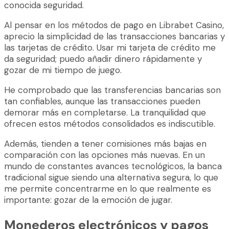
conocida seguridad.
Al pensar en los métodos de pago en Librabet Casino,
aprecio la simplicidad de las transacciones bancarias y
las tarjetas de crédito. Usar mi tarjeta de crédito me
da seguridad; puedo añadir dinero rápidamente y
gozar de mi tiempo de juego.
He comprobado que las transferencias bancarias son
tan confiables, aunque las transacciones pueden
demorar más en completarse. La tranquilidad que
ofrecen estos métodos consolidados es indiscutible.
Además, tienden a tener comisiones más bajas en
comparación con las opciones más nuevas. En un
mundo de constantes avances tecnológicos, la banca
tradicional sigue siendo una alternativa segura, lo que
me permite concentrarme en lo que realmente es
importante: gozar de la emoción de jugar.
Monederos electrónicos y pagos