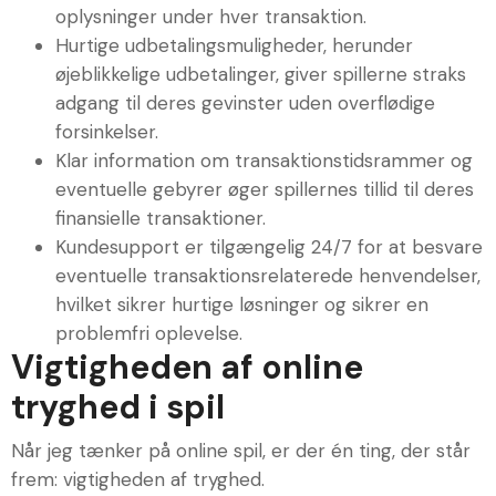
oplysninger under hver transaktion.
Hurtige udbetalingsmuligheder, herunder
øjeblikkelige udbetalinger, giver spillerne straks
adgang til deres gevinster uden overflødige
forsinkelser.
Klar information om transaktionstidsrammer og
eventuelle gebyrer øger spillernes tillid til deres
finansielle transaktioner.
Kundesupport er tilgængelig 24/7 for at besvare
eventuelle transaktionsrelaterede henvendelser,
hvilket sikrer hurtige løsninger og sikrer en
problemfri oplevelse.
Vigtigheden af online
tryghed i spil
Når jeg tænker på online spil, er der én ting, der står
frem: vigtigheden af tryghed.