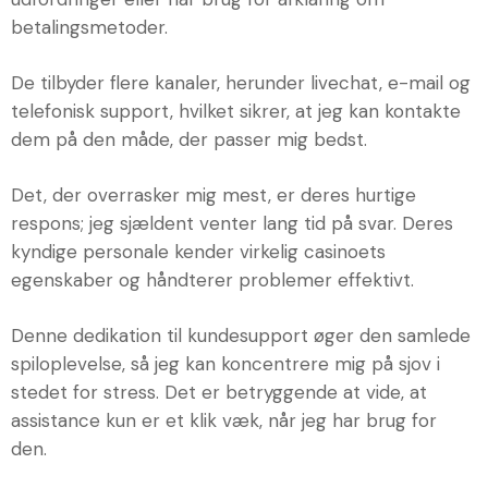
betalingsmetoder.
De tilbyder flere kanaler, herunder livechat, e-mail og
telefonisk support, hvilket sikrer, at jeg kan kontakte
dem på den måde, der passer mig bedst.
Det, der overrasker mig mest, er deres hurtige
respons; jeg sjældent venter lang tid på svar. Deres
kyndige personale kender virkelig casinoets
egenskaber og håndterer problemer effektivt.
Denne dedikation til kundesupport øger den samlede
spiloplevelse, så jeg kan koncentrere mig på sjov i
stedet for stress. Det er betryggende at vide, at
assistance kun er et klik væk, når jeg har brug for
den.