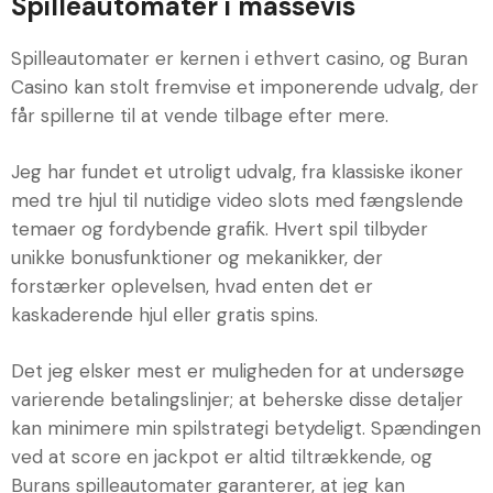
Spilleautomater i massevis
Spilleautomater er kernen i ethvert casino, og Buran
Casino kan stolt fremvise et imponerende udvalg, der
får spillerne til at vende tilbage efter mere.
Jeg har fundet et utroligt udvalg, fra klassiske ikoner
med tre hjul til nutidige video slots med fængslende
temaer og fordybende grafik. Hvert spil tilbyder
unikke bonusfunktioner og mekanikker, der
forstærker oplevelsen, hvad enten det er
kaskaderende hjul eller gratis spins.
Det jeg elsker mest er muligheden for at undersøge
varierende betalingslinjer; at beherske disse detaljer
kan minimere min spilstrategi betydeligt. Spændingen
ved at score en jackpot er altid tiltrækkende, og
Burans spilleautomater garanterer, at jeg kan