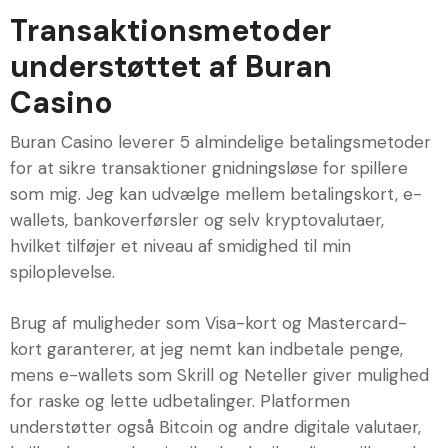
Transaktionsmetoder
understøttet af Buran
Casino
Buran Casino leverer 5 almindelige betalingsmetoder
for at sikre transaktioner gnidningsløse for spillere
som mig. Jeg kan udvælge mellem betalingskort, e-
wallets, bankoverførsler og selv kryptovalutaer,
hvilket tilføjer et niveau af smidighed til min
spiloplevelse.
Brug af muligheder som Visa-kort og Mastercard-
kort garanterer, at jeg nemt kan indbetale penge,
mens e-wallets som Skrill og Neteller giver mulighed
for raske og lette udbetalinger. Platformen
understøtter også Bitcoin og andre digitale valutaer,