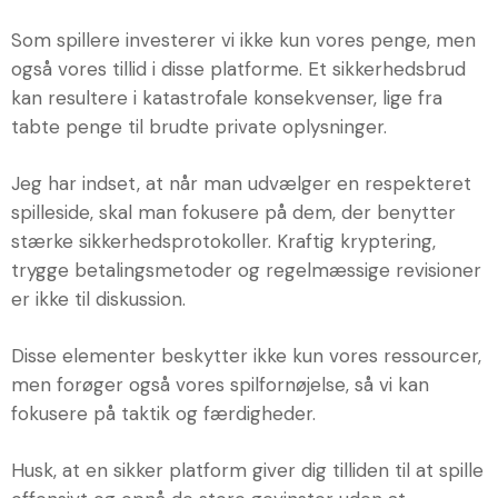
Som spillere investerer vi ikke kun vores penge, men
også vores tillid i disse platforme. Et sikkerhedsbrud
kan resultere i katastrofale konsekvenser, lige fra
tabte penge til brudte private oplysninger.
Jeg har indset, at når man udvælger en respekteret
spilleside, skal man fokusere på dem, der benytter
stærke sikkerhedsprotokoller. Kraftig kryptering,
trygge betalingsmetoder og regelmæssige revisioner
er ikke til diskussion.
Disse elementer beskytter ikke kun vores ressourcer,
men forøger også vores spilfornøjelse, så vi kan
fokusere på taktik og færdigheder.
Husk, at en sikker platform giver dig tilliden til at spille