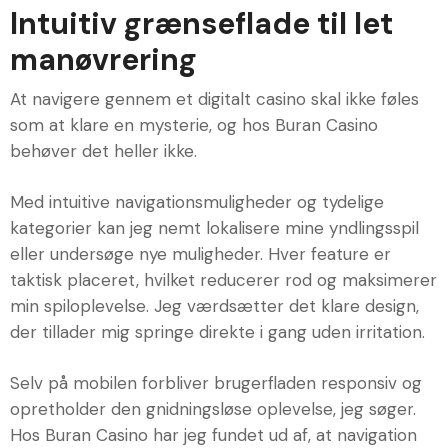
Intuitiv grænseflade til let
manøvrering
At navigere gennem et digitalt casino skal ikke føles
som at klare en mysterie, og hos Buran Casino
behøver det heller ikke.
Med intuitive navigationsmuligheder og tydelige
kategorier kan jeg nemt lokalisere mine yndlingsspil
eller undersøge nye muligheder. Hver feature er
taktisk placeret, hvilket reducerer rod og maksimerer
min spiloplevelse. Jeg værdsætter det klare design,
der tillader mig springe direkte i gang uden irritation.
Selv på mobilen forbliver brugerfladen responsiv og
opretholder den gnidningsløse oplevelse, jeg søger.
Hos Buran Casino har jeg fundet ud af, at navigation