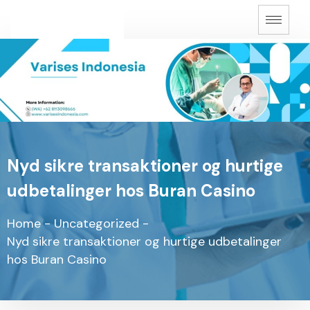
Nyd sikre transaktioner og hurtige
udbetalinger hos Buran Casino
Home
-
Uncategorized
-
Nyd sikre transaktioner og hurtige udbetalinger
hos Buran Casino