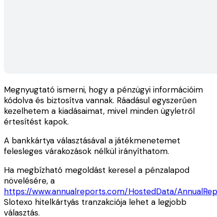
Megnyugtató ismerni, hogy a pénzügyi információim
kódolva és biztosítva vannak. Ráadásul egyszerűen
kezelhetem a kiadásaimat, mivel minden ügyletről
értesítést kapok.
A bankkártya választásával a játékmenetemet
felesleges várakozások nélkül irányíthatom.
Ha megbízható megoldást keresel a pénzalapod
növelésére, a
https://www.annualreports.com/HostedData/AnnualRe
Slotexo hitelkártyás tranzakciója lehet a legjobb
választás.