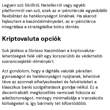
Legyen szó Skrillről, Netellerről vagy egyéb
platformról van szó, ezek az e-pénztárcák egyedülálló
flexibilitást és hatékonyságot kínálnak. Ha akarod
fejleszteni a kaszinóélményedet, az e-pénztárca
integrálása a stratégiádba bölcs döntés.
Kriptovaluta opciók
Sok játékos a Slotexo Kaszinóban a kriptovaluta-
lehetőségek felé vált egy korszerűbb és védettebb
szerencsejáték-élményért.
Azt gondolom, hogy a digitális valuták páratlan
gyorsaságot és hatékonyságot nyújtanak, lehetővé
téve az azonnali elhelyezéseket és felvételeket a
klasszikus banki szolgáltatások gondjai nélkül. Ez a
decentralizált megközelítés nemcsak fokozza az
adatbiztonságot, mintegy minimalizálja a tranzakciós
költségeket is, így bármely tét kifizetődőbb.