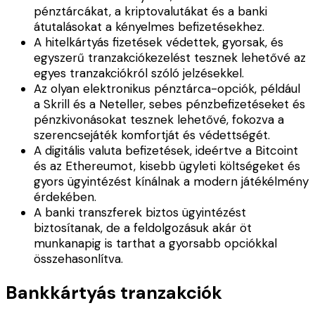
pénztárcákat, a kriptovalutákat és a banki
átutalásokat a kényelmes befizetésekhez.
A hitelkártyás fizetések védettek, gyorsak, és
egyszerű tranzakciókezelést tesznek lehetővé az
egyes tranzakciókról szóló jelzésekkel.
Az olyan elektronikus pénztárca-opciók, például
a Skrill és a Neteller, sebes pénzbefizetéseket és
pénzkivonásokat tesznek lehetővé, fokozva a
szerencsejáték komfortját és védettségét.
A digitális valuta befizetések, ideértve a Bitcoint
és az Ethereumot, kisebb ügyleti költségeket és
gyors ügyintézést kínálnak a modern játékélmény
érdekében.
A banki transzferek biztos ügyintézést
biztosítanak, de a feldolgozásuk akár öt
munkanapig is tarthat a gyorsabb opciókkal
összehasonlítva.
Bankkártyás tranzakciók