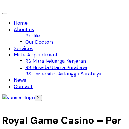
Home
About us
Profile
Our Doctors
Services
Make Appointment
RS Mitra Keluarga Kenjeran
RS Husada Utama Surabaya
RS Universitas Airlangga Surabaya
News
Contact
X
Royal Game Casino – Per