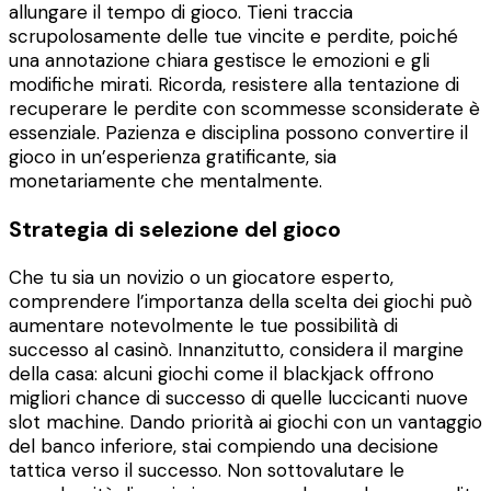
allungare il tempo di gioco. Tieni traccia
scrupolosamente delle tue vincite e perdite, poiché
una annotazione chiara gestisce le emozioni e gli
modifiche mirati. Ricorda, resistere alla tentazione di
recuperare le perdite con scommesse sconsiderate è
essenziale. Pazienza e disciplina possono convertire il
gioco in un’esperienza gratificante, sia
monetariamente che mentalmente.
Strategia di selezione del gioco
Che tu sia un novizio o un giocatore esperto,
comprendere l’importanza della scelta dei giochi può
aumentare notevolmente le tue possibilità di
successo al casinò. Innanzitutto, considera il margine
della casa: alcuni giochi come il blackjack offrono
migliori chance di successo di quelle luccicanti nuove
slot machine. Dando priorità ai giochi con un vantaggio
del banco inferiore, stai compiendo una decisione
tattica verso il successo. Non sottovalutare le