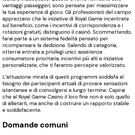
vantaggi passeggeri; sono pensate per massimizzare
la tua esperienza di gioco. Gli professionisti del campo
apprezzano che le iniziative di Royal Game incentrate
sul beneficio, come i incentivi di corrispondenza e i
rotazioni gratuiti, distinguono il casinò. Scommettendo,
farai parte a un sistema fedeltà pensato per
ricompensare la dedizione. Salendo di categoria,
otterrai entrata a privilegi unici: assistenza
consumatore prioritaria, incentivi più alti e iniziative
personalizzate, che ti faranno percepire valorizzato.
L’attuazione mirata di questi programmi soddisfa al
bisogno dei partecipanti attuali di provare sensazioni
istantanee e di coinvolgersi a lungo termine. Capirai
che al Royal Game Casino il loro fine non è solo quello
di allietarti, ma anche di costruire un rapporto stabile
e soddisfacente.
Domande comuni