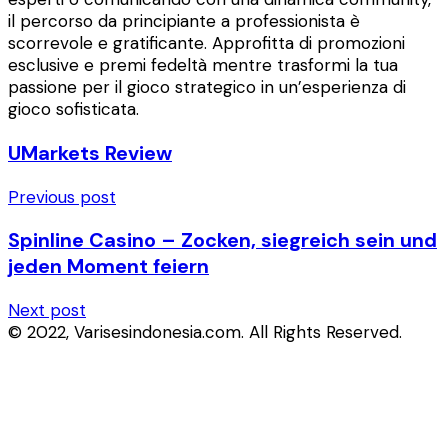
il percorso da principiante a professionista è
scorrevole e gratificante. Approfitta di promozioni
esclusive e premi fedeltà mentre trasformi la tua
passione per il gioco strategico in un’esperienza di
gioco sofisticata.
UMarkets Review
Previous post
Spinline Casino – Zocken, siegreich sein und
jeden Moment feiern
Next post
© 2022, Varisesindonesia.com. All Rights Reserved.