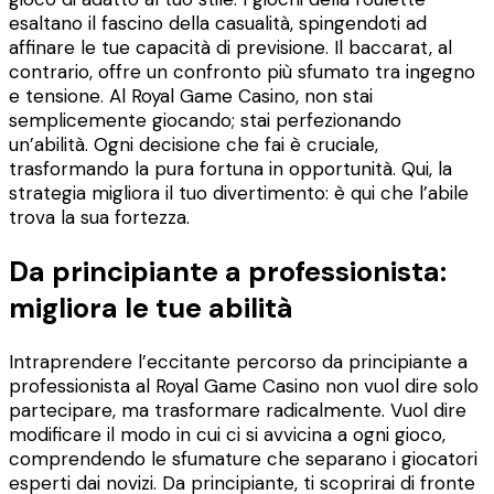
esaltano il fascino della casualità, spingendoti ad
affinare le tue capacità di previsione. Il baccarat, al
contrario, offre un confronto più sfumato tra ingegno
e tensione. Al Royal Game Casino, non stai
semplicemente giocando; stai perfezionando
un’abilità. Ogni decisione che fai è cruciale,
trasformando la pura fortuna in opportunità. Qui, la
strategia migliora il tuo divertimento: è qui che l’abile
trova la sua fortezza.
Da principiante a professionista:
migliora le tue abilità
Intraprendere l’eccitante percorso da principiante a
professionista al Royal Game Casino non vuol dire solo
partecipare, ma trasformare radicalmente. Vuol dire
modificare il modo in cui ci si avvicina a ogni gioco,
comprendendo le sfumature che separano i giocatori
esperti dai novizi. Da principiante, ti scoprirai di fronte