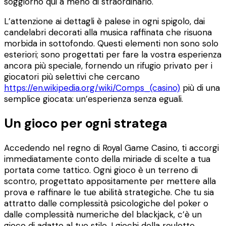
soggiorno qui a meno di straordinario.
L’attenzione ai dettagli è palese in ogni spigolo, dai
candelabri decorati alla musica raffinata che risuona
morbida in sottofondo. Questi elementi non sono solo
esteriori; sono progettati per fare la vostra esperienza
ancora più speciale, fornendo un rifugio privato per i
giocatori più selettivi che cercano
https://en.wikipedia.org/wiki/Comps_(casino)
più di una
semplice giocata: un’esperienza senza eguali.
Un gioco per ogni stratega
Accedendo nel regno di Royal Game Casino, ti accorgi
immediatamente conto della miriade di scelte a tua
portata come tattico. Ogni gioco è un terreno di
scontro, progettato appositamente per mettere alla
prova e raffinare le tue abilità strategiche. Che tu sia
attratto dalle complessità psicologiche del poker o
dalle complessità numeriche del blackjack, c’è un
gioco di adatto al tuo stile. I giochi della roulette