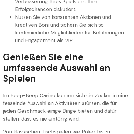
Verbesserung Ihres Spiels und Ihrer
Erfolgschancen diskutiert.
Nutzen Sie von konstanten Aktionen und
kreativen Boni und sichern Sie sich so
kontinuierliche Möglichkeiten für Belohnungen
und Engagement als VIP.
Genießen Sie eine
umfassende Auswahl an
Spielen
Im Beep-Beep Casino können sich die Zocker in eine
fesselnde Auswahl an Aktivitäten stürzen, die für
jeden Geschmack einige Dinge bieten und dafür
stellen, dass es nie eintönig wird.
Von klassischen Tischspielen wie Poker bis zu