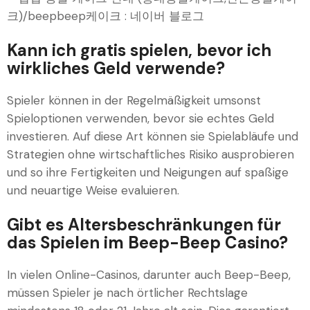
Kann ich gratis spielen, bevor ich
wirkliches Geld verwende?
Spieler können in der Regelmäßigkeit umsonst
Spieloptionen verwenden, bevor sie echtes Geld
investieren. Auf diese Art können sie Spielabläufe und
Strategien ohne wirtschaftliches Risiko ausprobieren
und so ihre Fertigkeiten und Neigungen auf spaßige
und neuartige Weise evaluieren.
Gibt es Altersbeschränkungen für
das Spielen im Beep-Beep Casino?
In vielen Online-Casinos, darunter auch Beep-Beep,
müssen Spieler je nach örtlicher Rechtslage