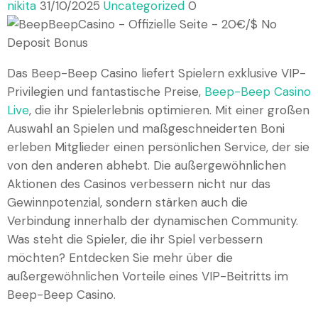
nikita
31/10/2025
Uncategorized
0
Das Beep-Beep Casino liefert Spielern exklusive VIP-
Privilegien und fantastische Preise,
Beep-Beep Casino
Live
, die ihr Spielerlebnis optimieren. Mit einer großen
Auswahl an Spielen und maßgeschneiderten Boni
erleben Mitglieder einen persönlichen Service, der sie
von den anderen abhebt. Die außergewöhnlichen
Aktionen des Casinos verbessern nicht nur das
Gewinnpotenzial, sondern stärken auch die
Verbindung innerhalb der dynamischen Community.
Was steht die Spieler, die ihr Spiel verbessern
möchten? Entdecken Sie mehr über die
außergewöhnlichen Vorteile eines VIP-Beitritts im
Beep-Beep Casino.