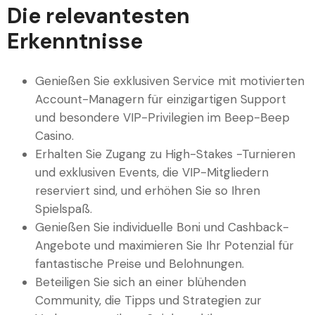
Die relevantesten
Erkenntnisse
Genießen Sie exklusiven Service mit motivierten
Account-Managern für einzigartigen Support
und besondere VIP-Privilegien im Beep-Beep
Casino.
Erhalten Sie Zugang zu High-Stakes -Turnieren
und exklusiven Events, die VIP-Mitgliedern
reserviert sind, und erhöhen Sie so Ihren
Spielspaß.
Genießen Sie individuelle Boni und Cashback-
Angebote und maximieren Sie Ihr Potenzial für
fantastische Preise und Belohnungen.
Beteiligen Sie sich an einer blühenden
Community, die Tipps und Strategien zur