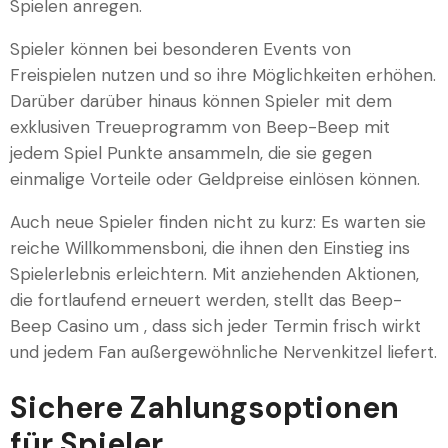
Spielen anregen.
Spieler können bei besonderen Events von
Freispielen nutzen und so ihre Möglichkeiten erhöhen.
Darüber darüber hinaus können Spieler mit dem
exklusiven Treueprogramm von Beep-Beep mit
jedem Spiel Punkte ansammeln, die sie gegen
einmalige Vorteile oder Geldpreise einlösen können.
Auch neue Spieler finden nicht zu kurz: Es warten sie
reiche Willkommensboni, die ihnen den Einstieg ins
Spielerlebnis erleichtern. Mit anziehenden Aktionen,
die fortlaufend erneuert werden, stellt das Beep-
Beep Casino um , dass sich jeder Termin frisch wirkt
und jedem Fan außergewöhnliche Nervenkitzel liefert.
Sichere Zahlungsoptionen
für Spieler