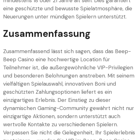
mindestens 18 oder 21 Jahre alt sein. Dies garantiert
eine geschützte und bewusste Spielatmosphäre, die
Neuerungen unter mündigen Spielern unterstützt.
Zusammenfassung
Zusammenfassend lässt sich sagen, dass das Beep-
Beep Casino eine hochwertige Location für
Teilnehmer ist, die außergewöhnliche VIP-Privilegien
und besonderen Belohnungen anstreben. Mit seinem
vielfältigen Spielauswahl, innovativen Boni und
geschützten Zahlungsoptionen liefert es ein
einzigartiges Erlebnis. Der Einstieg zu dieser
dynamischen Gaming-Community gewährt nicht nur
einzigartige Aktionen, sondern unterstützt auch
wertvolle Kontakte zu verschiedenen Spielern.
Verpassen Sie nicht die Gelegenheit, Ihr Spielerlebnis