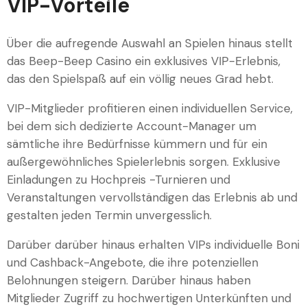
VIP-Vorteile
Über die aufregende Auswahl an Spielen hinaus stellt
das Beep-Beep Casino ein exklusives VIP-Erlebnis,
das den Spielspaß auf ein völlig neues Grad hebt.
VIP-Mitglieder profitieren einen individuellen Service,
bei dem sich dedizierte Account-Manager um
sämtliche ihre Bedürfnisse kümmern und für ein
außergewöhnliches Spielerlebnis sorgen. Exklusive
Einladungen zu Hochpreis -Turnieren und
Veranstaltungen vervollständigen das Erlebnis ab und
gestalten jeden Termin unvergesslich.
Darüber darüber hinaus erhalten VIPs individuelle Boni
und Cashback-Angebote, die ihre potenziellen
Belohnungen steigern. Darüber hinaus haben
Mitglieder Zugriff zu hochwertigen Unterkünften und