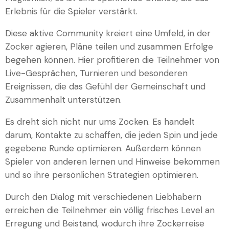
Erlebnis für die Spieler verstärkt.
Diese aktive Community kreiert eine Umfeld, in der
Zocker agieren, Pläne teilen und zusammen Erfolge
begehen können. Hier profitieren die Teilnehmer von
Live-Gesprächen, Turnieren und besonderen
Ereignissen, die das Gefühl der Gemeinschaft und
Zusammenhalt unterstützen.
Es dreht sich nicht nur ums Zocken. Es handelt
darum, Kontakte zu schaffen, die jeden Spin und jede
gegebene Runde optimieren. Außerdem können
Spieler von anderen lernen und Hinweise bekommen
und so ihre persönlichen Strategien optimieren.
Durch den Dialog mit verschiedenen Liebhabern
erreichen die Teilnehmer ein völlig frisches Level an
Erregung und Beistand, wodurch ihre Zockerreise