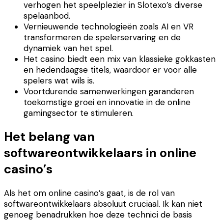
verhogen het speelplezier in Slotexo’s diverse
spelaanbod.
Vernieuwende technologieën zoals AI en VR
transformeren de spelerservaring en de
dynamiek van het spel.
Het casino biedt een mix van klassieke gokkasten
en hedendaagse titels, waardoor er voor alle
spelers wat wils is.
Voortdurende samenwerkingen garanderen
toekomstige groei en innovatie in de online
gamingsector te stimuleren.
Het belang van
softwareontwikkelaars in online
casino’s
Als het om online casino’s gaat, is de rol van
softwareontwikkelaars absoluut cruciaal. Ik kan niet
genoeg benadrukken hoe deze technici de basis