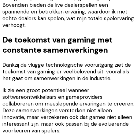
Bovendien bieden de live dealerspellen een
spannende en betrokken ervaring, waardoor ik met
echte dealers kan spelen, wat mijn totale spelervaring
verhoogt.
De toekomst van gaming met
constante samenwerkingen
Dankzij de vlugge technologische vooruitgang ziet de
toekomst van gaming er veelbelovend uit, vooral als
het gaat om samenwerkingen in de industrie.
Ik zie een groot potentieel wanneer
softwareontwikkelaars en gameproviders
collaboreren om meeslepende ervaringen te creëren.
Deze samenwerkingen versterken niet alleen
innovatie, maar verzekeren ook dat games niet alleen
interessant zijn, maar ook passen bij de evoluerende
voorkeuren van spelers.