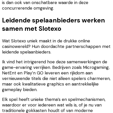
is dan ook van onschatbare waarde in deze
concurrerende omgeving.
Leidende spelaanbieders werken
samen met Slotexo
Wat Slotexo uniek maakt in de drukke online
casinowereld? Hun doordachte partnerschappen met
leidende spelaanbieders.
Ik vind het intrigerend hoe deze samenwerkingen de
game-ervaring verrijken. Bedrijven zoals Microgaming,
NetEnt en Play’n GO leveren een rijkdom aan
vernieuwende titels die niet alleen spelers charmeren,
maar ook kwalitatieve graphics en aantrekkelijke
gameplay bieden.
Elk spel heeft unieke thema’s en spelmechanismen,
waardoor er voor iedereen wat wils is, of je nu van
traditionele gokkasten houdt of van moderne