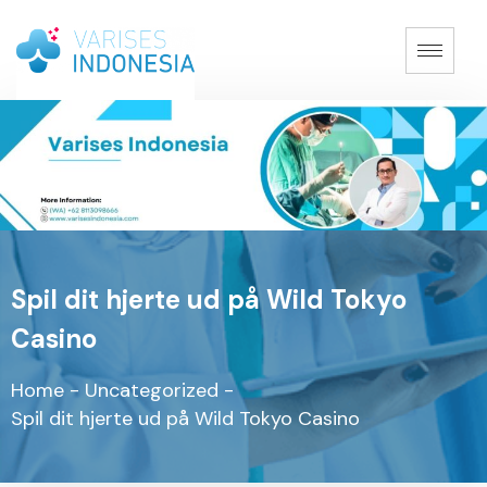
Spil dit hjerte ud på Wild Tokyo
Casino
Home
-
Uncategorized
-
Spil dit hjerte ud på Wild Tokyo Casino