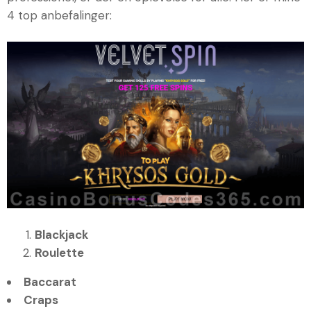
4 top anbefalinger:
Blackjack
Roulette
Baccarat
Craps