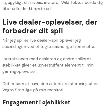
Ligegyldigt dit niveau, inviterer Wild Tokyos borde dig
til at udfolde dit hjerte ud!
Live dealer-oplevelser, der
forbedrer dit spil
Når jeg spiller live dealer-spil, oplever jeg
spændingen ved et ægte casino lige hjemmefra.
Interaktionen med dealeren og andre spillere i
øjeblikket giver et uovertruffent element til min
gamingoplevelse.
Det er som at have den autentiske stemning af en
Vegas Strip lige på min monitor!
Engagement i øjeblikket