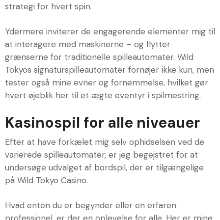
strategi for hvert spin.
Ydermere inviterer de engagerende elementer mig til
at interagere med maskinerne – og flytter
grænserne for traditionelle spilleautomater. Wild
Tokyos signaturspilleautomater fornøjer ikke kun, men
tester også mine evner og fornemmelse, hvilket gør
hvert øjeblik her til et ægte eventyr i spilmestring.
Kasinospil for alle niveauer
Efter at have forkælet mig selv ophidselsen ved de
varierede spilleautomater, er jeg begejstret for at
undersøge udvalget af bordspil, der er tilgængelige
på Wild Tokyo Casino.
Hvad enten du er begynder eller en erfaren
professionel, er der en oplevelse for alle. Her er mine