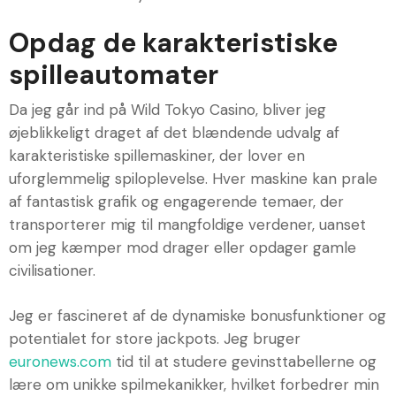
Opdag de karakteristiske
spilleautomater
Da jeg går ind på Wild Tokyo Casino, bliver jeg
øjeblikkeligt draget af det blændende udvalg af
karakteristiske spillemaskiner, der lover en
uforglemmelig spiloplevelse. Hver maskine kan prale
af fantastisk grafik og engagerende temaer, der
transporterer mig til mangfoldige verdener, uanset
om jeg kæmper mod drager eller opdager gamle
civilisationer.
Jeg er fascineret af de dynamiske bonusfunktioner og
potentialet for store jackpots. Jeg bruger
euronews.com
tid til at studere gevinsttabellerne og
lære om unikke spilmekanikker, hvilket forbedrer min