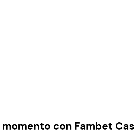
te momento con Fambet Cas