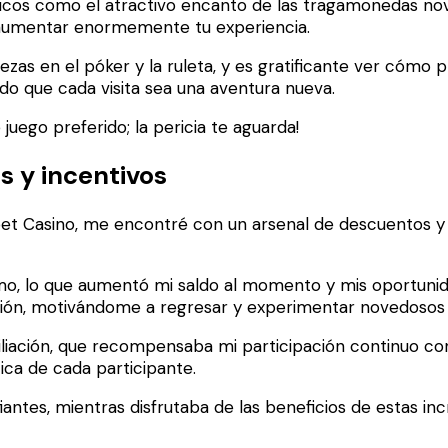
sicos como el atractivo encanto de las tragamonedas nov
 aumentar enormemente tu experiencia.
as en el póker y la ruleta, y es gratificante ver cómo p
ndo que cada visita sea una aventura nueva.
 juego preferido; la pericia te aguarda!
 y incentivos
et Casino, me encontré con un arsenal de descuentos y 
o, lo que aumentó mi saldo al momento y mis oportunida
oción, motivándome a regresar y experimentar novedosos 
iación, que recompensaba mi participación continuo con 
ica de cada participante.
antes, mientras disfrutaba de las beneficios de estas 