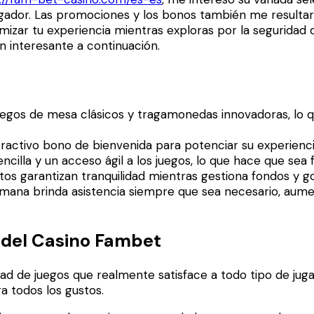
gador. Las promociones y los bonos también me resultar
aximizar tu experiencia mientras exploras por la segurida
n interesante a continuación.
egos de mesa clásicos y tragamonedas innovadoras, lo q
ctivo bono de bienvenida para potenciar su experiencia 
encilla y un acceso ágil a los juegos, lo que hace que sea 
os garantizan tranquilidad mientras gestiona fondos y go
 semana brinda asistencia siempre que sea necesario, aume
 del Casino Fambet
 de juegos que realmente satisface a todo tipo de jugad
a todos los gustos.