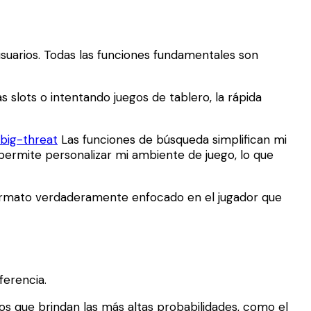
suarios. Todas las funciones fundamentales son
s slots o intentando juegos de tablero, la rápida
big-threat
Las funciones de búsqueda simplifican mi
 permite personalizar mi ambiente de juego, lo que
formato verdaderamente enfocado en el jugador que
ferencia.
gos que brindan las más altas probabilidades, como el