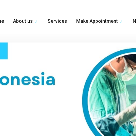
me
About us
Services
Make Appointment
N