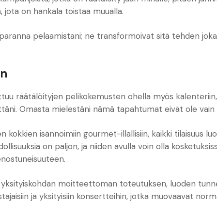
 jota on hankala toistaa muualla.
aranna pelaamistani; ne transformoivat sitä tehden jokai
en
uu räätälöityjen pelikokemusten ohella myös kalenteriin, 
ttäni. Omasta mielestäni nämä tapahtumat eivät ole vain v
jen kokkien isännöimiin gourmet-illallisiin, kaikki tilaisu
suuksia on paljon, ja niiden avulla voin olla kosketuksissa 
enostuneisuuteen.
yksityiskohdan moitteettoman toteutuksen, luoden tunnelm
tajaisiin ja yksityisiin konsertteihin, jotka muovaavat norma