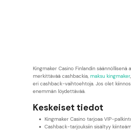
Kingmaker Casino Finlandin säännöllisenä a
merkittävää cashbackia,
maksu kingmaker
eri cashback-vaihtoehtoja. Jos olet kiinnostu
enemmän löydettävää.
Keskeiset tiedot
Kingmaker Casino tarjoaa VIP-palkinto-o
Cashback-tarjouksiin sisältyy kiinteäm