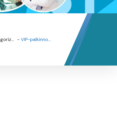
Uncategorized
-
VIP-palkinnot ja cashbackit Kingmaker Casinolla Suomessa