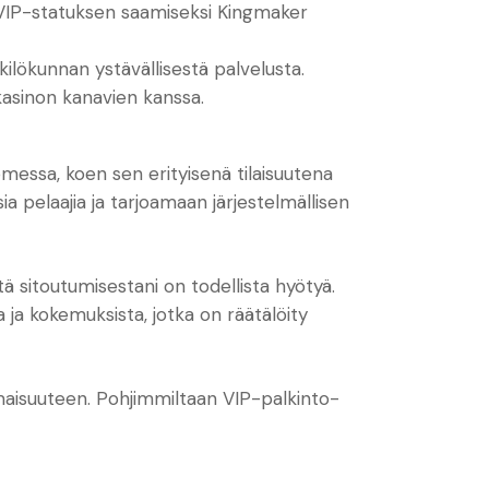
 VIP-statuksen saamiseksi Kingmaker
nkilökunnan ystävällisestä palvelusta.
 kasinon kanavien kanssa.
essa, koen sen erityisenä tilaisuutena
a pelaajia ja tarjoamaan järjestelmällisen
 sitoutumisestani on todellista hyötyä.
 ja kokemuksista, jotka on räätälöity
maisuuteen. Pohjimmiltaan VIP-palkinto-