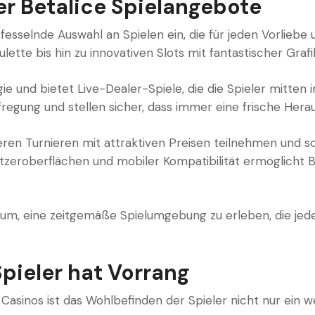
er Betalice Spielangebote
 fesselnde Auswahl an Spielen ein, die für jeden Vorlieb
lette bis hin zu innovativen Slots mit fantastischer Grafik
e und bietet Live-Dealer-Spiele, die die Spieler mitte
ufregung und stellen sicher, dass immer eine frische Her
eren Turnieren mit attraktiven Preisen teilnehmen und
zeroberflächen und mobiler Kompatibilität ermöglicht Be
arum, eine zeitgemäße Spielumgebung zu erleben, die je
pieler hat Vorrang
Casinos ist das Wohlbefinden der Spieler nicht nur ein 