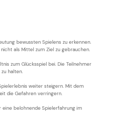
edeutung bewussten Spielens zu erkennen.
icht als Mittel zum Ziel zu gebrauchen.
tnis zum Glücksspiel bei. Die Teilnehmer
zu halten.
ielerlebnis weiter steigern. Mit dem
it die Gefahren verringern.
r eine belohnende Spielerfahrung im