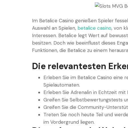
Im Betalice Casino genießen Spieler fesse
Auswahl an Spielen,
betalice casino
, von k
Interessen. Betalice legt Wert auf bewuss
besitzen. Doch wie beeinflusst dieses Eng
Funktionen, die Betalice zu einem herausr
Die relevantesten Erk
Erleben Sie im Betalice Casino eine re
Spielautomaten.
Erleben Sie Adrenalin in Echtzeit mit
Greifen Sie Selbstbewertungstests u
Greifen Sie die Community-Unterstütz
Treten Sie noch heute Teil und werde
im Vordergrund liegen.