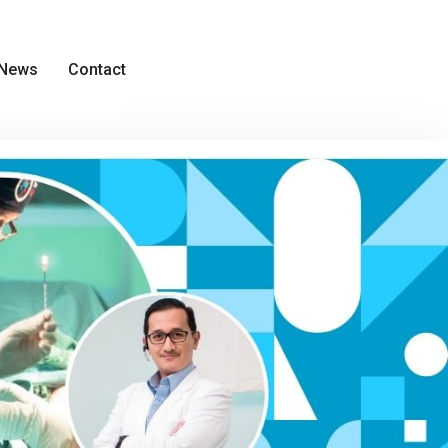
News
Contact