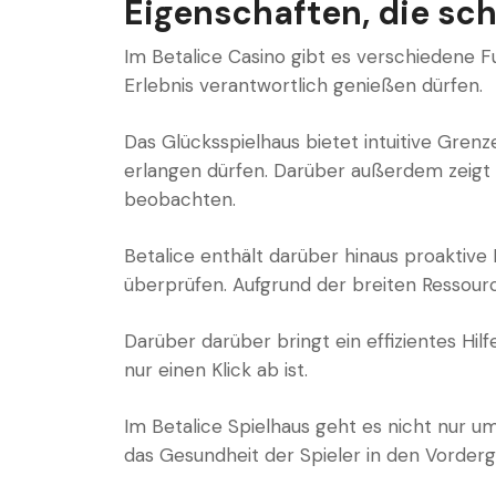
Eigenschaften, die sc
Im Betalice Casino gibt es verschiedene F
Erlebnis verantwortlich genießen dürfen.
Das Glücksspielhaus bietet intuitive Gren
erlangen dürfen. Darüber außerdem zeigt di
beobachten.
Betalice enthält darüber hinaus proaktive
überprüfen. Aufgrund der breiten Ressou
Darüber darüber bringt ein effizientes Hil
nur einen Klick ab ist.
Im Betalice Spielhaus geht es nicht nur um
das Gesundheit der Spieler in den Vordergr