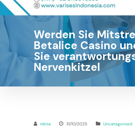
Werden Sie Mitstre
Betalice Casino un
Sie verantwortungs
Nervenkitzel
nikita
31/10/2025
Uncategorized