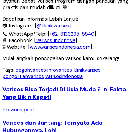
layanan Bebas Varises Program dengan panduan yang
praktis dan mudah diikuti. 💙
Dapatkan Informasi Lebih Lanjut:
📷 Instagram: [
@klinik.varises
]
📞 WhatsApp/Telp: [
+62-8133235-5540
]
📘 Facebook: [
Varises Indonesia
]
🌐 Website: [
www.varisesindonesia.com
]
Mulai langkah pencegahan varises kamu sekarang!
Tags:
cegahvarises
infovarises
klinikvarises
pengertianvarises
varisesindonesia
Varises Bisa Terjadi Di Usia Muda ? Ini Fakta
Yang Bikin Kaget!
Previous post
Varises dan Jantung: Ternyata Ada
Hubungannya, Loh!