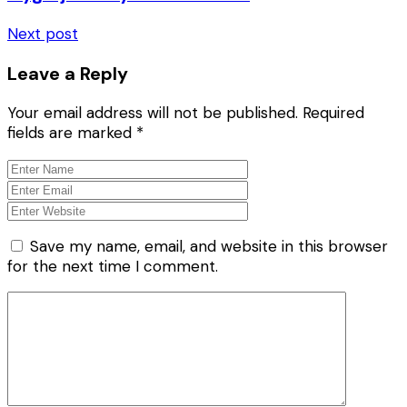
Next post
Leave a Reply
Your email address will not be published.
Required
fields are marked
*
Save my name, email, and website in this browser
for the next time I comment.