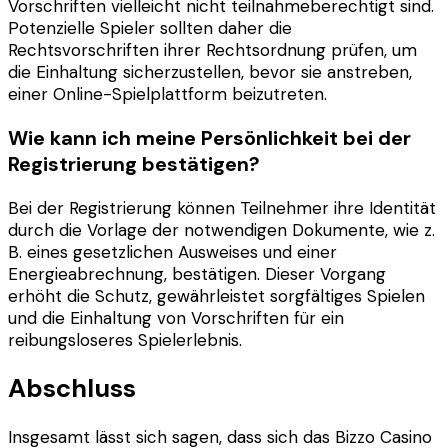
Vorschriften vielleicht nicht teilnahmeberechtigt sind.
Potenzielle Spieler sollten daher die
Rechtsvorschriften ihrer Rechtsordnung prüfen, um
die Einhaltung sicherzustellen, bevor sie anstreben,
einer Online-Spielplattform beizutreten.
Wie kann ich meine Persönlichkeit bei der
Registrierung bestätigen?
Bei der Registrierung können Teilnehmer ihre Identität
durch die Vorlage der notwendigen Dokumente, wie z.
B. eines gesetzlichen Ausweises und einer
Energieabrechnung, bestätigen. Dieser Vorgang
erhöht die Schutz, gewährleistet sorgfältiges Spielen
und die Einhaltung von Vorschriften für ein
reibungsloseres Spielerlebnis.
Abschluss
Insgesamt lässt sich sagen, dass sich das Bizzo Casino