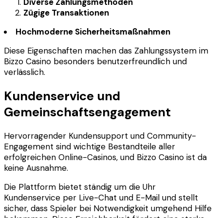
Diverse Zahlungsmethoden
Zügige Transaktionen
Hochmoderne Sicherheitsmaßnahmen
Diese Eigenschaften machen das Zahlungssystem im
Bizzo Casino besonders benutzerfreundlich und
verlässlich.
Kundenservice und
Gemeinschaftsengagement
Hervorragender Kundensupport und Community-
Engagement sind wichtige Bestandteile aller
erfolgreichen Online-Casinos, und Bizzo Casino ist da
keine Ausnahme.
Die Plattform bietet ständig um die Uhr
Kundenservice per Live-Chat und E-Mail und stellt
sicher, dass Spieler bei Notwendigkeit umgehend Hilfe