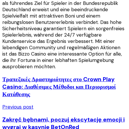
als führendes Ziel für Spieler in der Bundesrepublik
Deutschland erweist und eine beeindruckende
Spielvielfalt mit attraktiven Boni und einem
reibungslosen Benutzererlebnis verbindet. Das hohe
Sicherheitsniveau garantiert Spielern ein sorgenfreies
Spielerlebnis, während der 24/7 verfügbare
Kundenservice das Ergebnis verbessert. Mit einer
lebendigen Community und regelmäßigen Aktionen
ist das Bizzo Casino eine interessante Option für alle,
die ihr Fortuna in einer lebhaften Spielumgebung
ausprobieren möchten.
Τραπεζικές Δραστηριότητες στο Crown Play
Casino: Διαθέσιμες Μέθοδοι και Περιορισμοί
Κατάθεσης
Previous post
Zakręć bębnami, poczuj ekscytację emocji i
wygraj w kasynie BetOnRed