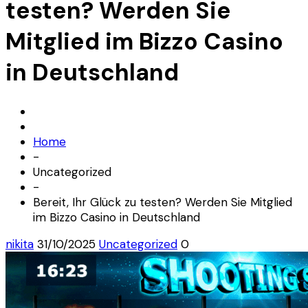
testen? Werden Sie
Mitglied im Bizzo Casino
in Deutschland
Home
-
Uncategorized
-
Bereit, Ihr Glück zu testen? Werden Sie Mitglied
im Bizzo Casino in Deutschland
nikita
31/10/2025
Uncategorized
0