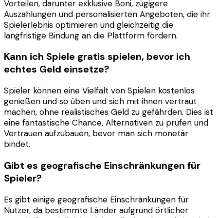
Vorteilen, darunter exklusive Boni, zügigere
Auszahlungen und personalisierten Angeboten, die ihr
Spielerlebnis optimieren und gleichzeitig die
langfristige Bindung an die Plattform fördern.
Kann ich Spiele gratis spielen, bevor ich
echtes Geld einsetze?
Spieler können eine Vielfalt von Spielen kostenlos
genießen und so üben und sich mit ihnen vertraut
machen, ohne realistisches Geld zu gefährden. Dies ist
eine fantastische Chance, Alternativen zu prüfen und
Vertrauen aufzubauen, bevor man sich monetär
bindet.
Gibt es geografische Einschränkungen für
Spieler?
Es gibt einige geografische Einschränkungen für
Nutzer, da bestimmte Länder aufgrund örtlicher