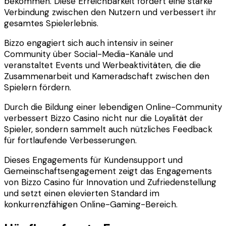
bekommen. Diese Erreichbarkeit fördert eine starke
Verbindung zwischen den Nutzern und verbessert ihr
gesamtes Spielerlebnis.
Bizzo engagiert sich auch intensiv in seiner
Community über Social-Media-Kanäle und
veranstaltet Events und Werbeaktivitäten, die die
Zusammenarbeit und Kameradschaft zwischen den
Spielern fördern.
Durch die Bildung einer lebendigen Online-Community
verbessert Bizzo Casino nicht nur die Loyalität der
Spieler, sondern sammelt auch nützliches Feedback
für fortlaufende Verbesserungen.
Dieses Engagements für Kundensupport und
Gemeinschaftsengagement zeigt das Engagements
von Bizzo Casino für Innovation und Zufriedenstellung
und setzt einen elevierten Standard im
konkurrenzfähigen Online-Gaming-Bereich.