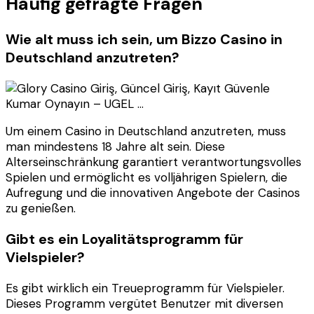
Häufig gefragte Fragen
Wie alt muss ich sein, um Bizzo Casino in
Deutschland anzutreten?
Um einem Casino in Deutschland anzutreten, muss
man mindestens 18 Jahre alt sein. Diese
Alterseinschränkung garantiert verantwortungsvolles
Spielen und ermöglicht es volljährigen Spielern, die
Aufregung und die innovativen Angebote der Casinos
zu genießen.
Gibt es ein Loyalitätsprogramm für
Vielspieler?
Es gibt wirklich ein Treueprogramm für Vielspieler.
Dieses Programm vergütet Benutzer mit diversen