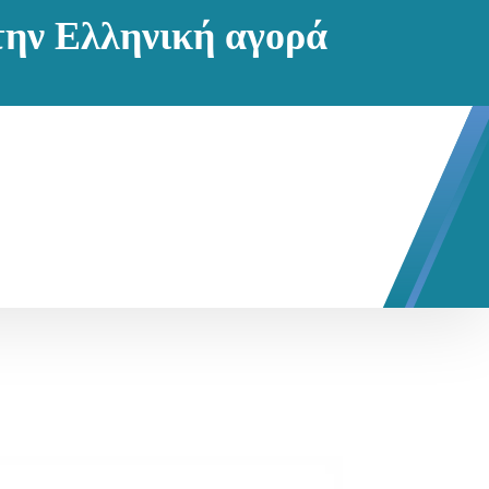
την Ελληνική αγορά