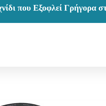
χνίδι που Εξοφλεί Γρήγορα σ