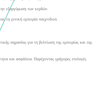
στην εξαργύρωση των κερδών.
ς τη γενική εμπειρία παιχνιδιού.
ικής σημασίας για τη βελτίωση της εμπειρίας και της
τητα και ασφάλεια. Παρέχοντας γρήγορες επιλογές