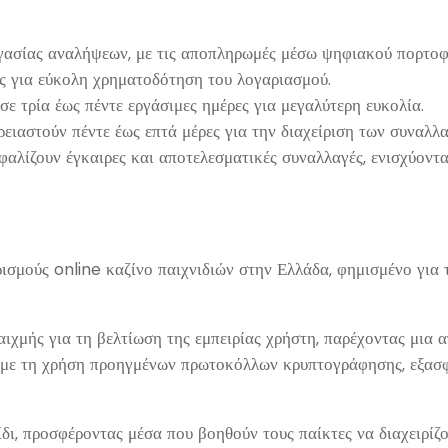
ργασίας αναλήψεων, με τις αποπληρωμές μέσω ψηφιακού πορτοφ
ης για εύκολη χρηματοδότηση του λογαριασμού.
ε τρία έως πέντε εργάσιμες ημέρες για μεγαλύτερη ευκολία.
ρειαστούν πέντε έως επτά μέρες για την διαχείριση των συναλλ
αλίζουν έγκαιρες και αποτελεσματικές συναλλαγές, ενισχύοντα
ισμούς online καζίνο παιχνιδιών στην Ελλάδα, φημισμένο για τ
χμής για τη βελτίωση της εμπειρίας χρήστη, παρέχοντας μια α
 με τη χρήση προηγμένων πρωτοκόλλων κρυπτογράφησης, εξασφα
δι, προσφέροντας μέσα που βοηθούν τους παίκτες να διαχειρίζο