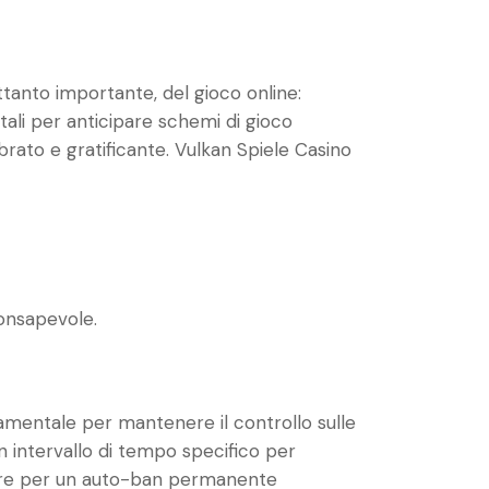
ttanto importante, del gioco online:
tali per anticipare schemi di gioco
brato e gratificante. Vulkan Spiele Casino
consapevole.
amentale per mantenere il controllo sulle
n intervallo di tempo specifico per
idere per un auto-ban permanente