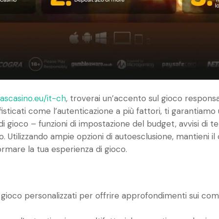
ascasino.eu/it-ch
, troverai un’accento sul gioco responsa
sticati come l’autenticazione a più fattori, ti garantiamo
 gioco – funzioni di impostazione del budget, avvisi di t
 Utilizzando ampie opzioni di autoesclusione, mantieni il c
ormare la tua esperienza di gioco.
di gioco personalizzati per offrire approfondimenti sui 