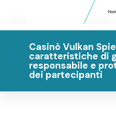
Ho
Casinò Vulkan Spie
caratteristiche di 
responsabile e pro
dei partecipanti