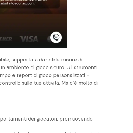
bile, supportata da solide misure di
 un ambiente di gioco sicuro. Gli strumenti
empo e report di gioco personalizzati –
ontrollo sulle tue attività. Ma c’è molto di
comportamenti dei giocatori, promuovendo