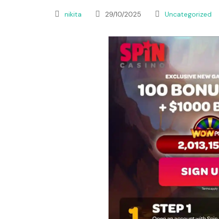
nikita
29/10/2025
Uncategorized