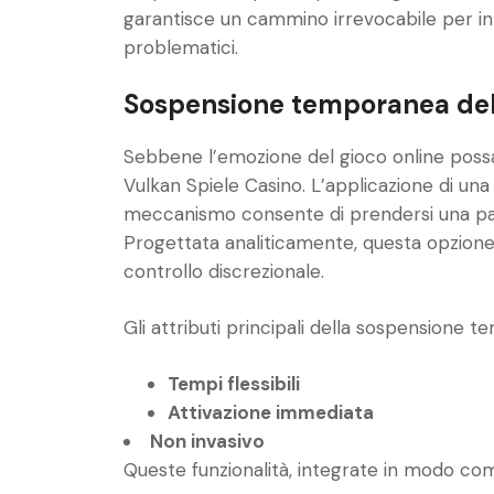
garantisce un cammino irrevocabile per int
problematici.
Sospensione temporanea del
Sebbene l’emozione del gioco online possa 
Vulkan Spiele Casino. L’applicazione di un
meccanismo consente di prendersi una paus
Progettata analiticamente, questa opzione
controllo discrezionale.
Gli attributi principali della sospension
Tempi flessibili
Attivazione immediata
Non invasivo
Queste funzionalità, integrate in modo comp