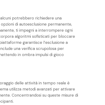
 alcuni potrebbero richiedere una
e opzioni di autoesclusione permanente,
manente, ti impegni a interrompere ogni
rpora algoritmi sofisticati per bloccare
 piattaforme garantisce l’esclusione a
 include una verifica scrupolosa per
 mettendo in ombra impulsi di gioco
oraggio delle attività in tempo reale è
ma utilizza metodi avanzati per attivare
ente. Concentrandosi su queste misure di
cipanti.