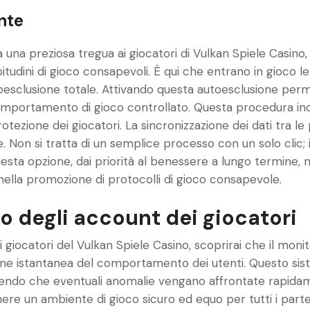
nte
na preziosa tregua ai giocatori di Vulkan Spiele Casino,
tudini di gioco consapevoli. È qui che entrano in gioco l
oesclusione totale. Attivando questa autoesclusione per
omportamento di gioco controllato. Questa procedura inco
tezione dei giocatori. La sincronizzazione dei dati tra le
e. Non si tratta di un semplice processo con un solo clic;
uesta opzione, dai priorità al benessere a lungo termine,
 nella promozione di protocolli di gioco consapevole.
o degli account dei giocatori
iocatori del Vulkan Spiele Casino, scoprirai che il monit
 istantanea del comportamento dei utenti. Questo siste
endo che eventuali anomalie vengano affrontate rapidam
ere un ambiente di gioco sicuro ed equo per tutti i parte