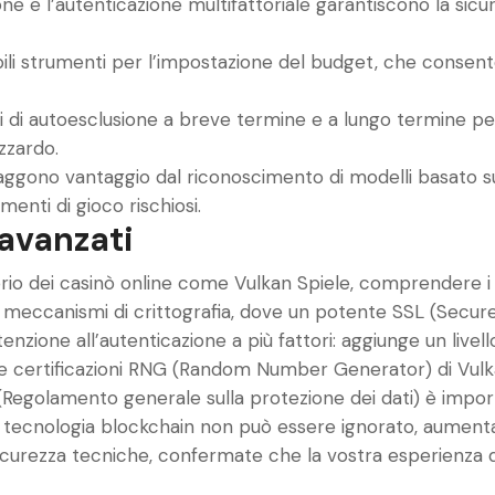
one e l’autenticazione multifattoriale garantiscono la sic
ili strumenti per l’impostazione del budget, che consento
 di autoesclusione a breve termine e a lungo termine per
zzardo.
 traggono vantaggio dal riconoscimento di modelli basato
enti di gioco rischiosi.
 avanzati
rio dei casinò online come Vulkan Spiele, comprendere i p
meccanismi di crittografia, dove un potente SSL (Secure 
tenzione all’autenticazione a più fattori: aggiunge un liv
 certificazioni RNG (Random Number Generator) di Vulkan S
(Regolamento generale sulla protezione dei dati) è impor
a tecnologia blockchain non può essere ignorato, aumentan
sicurezza tecniche, confermate che la vostra esperienza di