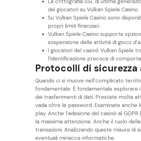
La crittografia SSL di ultima generazi
dei giocatori su Vulkan Spiele Casino.
Su Vulkan Spiele Casino sono disponib
propri limiti finanziari.
Vulkan Spiele Casino supporta opzioni
sospensione delle attività di gioco d’a
I giocatori del casinò Vulkan Spiele
l’identificazione precoce di comportam
Protocolli di sicurezza
Quando ci si muove nell’complicato territo
fondamentale. È fondamentale esplorare i 
dei trasferimenti di dati. Prestate molta at
vada oltre le password. Esaminate anche le
play. Anche l’adesione del casinò al GDPR 
la massima attenzione. Anche il ruolo dell
transazioni. Analizzando queste misure di 
eventuali minacce informatiche.