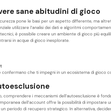
ere sane abitudini di gioco
icurezza pone le basi per un aspetto differente, ma altre
ziale utilizzare l’analisi dei dati e algoritmi comportamen
ecnici, è possibile creare un ambiente di gioco più equili
trarsi in acque di gioco inesplorate.
t
 e confermano che ti impegni in un ecosistema di gioco 
utoesclusione
no, comprendere i meccanismi dell’autoesclusione è fond
emporanea dell’account offre la possibilità di impostare u
un periodo di recupero strategico. In alternativa, dec