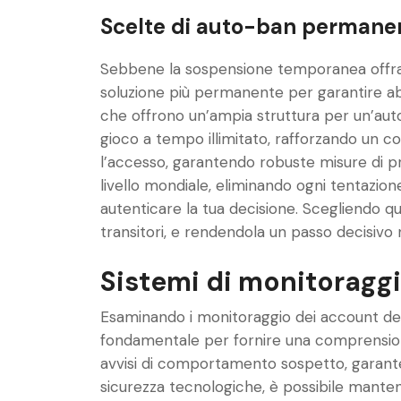
Scelte di auto-ban permane
Sebbene la sospensione temporanea offra u
soluzione più permanente per garantire abi
che offrono un’ampia struttura per un’aut
gioco a tempo illimitato, rafforzando un c
l’accesso, garantendo robuste misure di pro
livello mondiale, eliminando ogni tentazion
autenticare la tua decisione. Scegliendo q
transitori, e rendendola un passo decisivo
Sistemi di monitoraggi
Esaminando i monitoraggio dei account dei g
fondamentale per fornire una comprensione
avvisi di comportamento sospetto, garant
sicurezza tecnologiche, è possibile manten