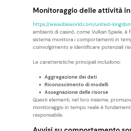
Monitoraggio delle attività i
https://www.ibisworld.com/united-kingdo
ambienti di casinò, come Vulkan Spiele, è f
sistema monitora i comportamenti in tempo r
coinvolgimento e identificare potenziali ris
Le caratteristiche principali includono:
Aggregazione dei dati
Riconoscimento di modelli
Assegnazione delle risorse
Questi elementi, nel loro insieme, promuovo
monitoraggio in tempo reale è fondamentale
responsabile.
Avvisi su comportamento so