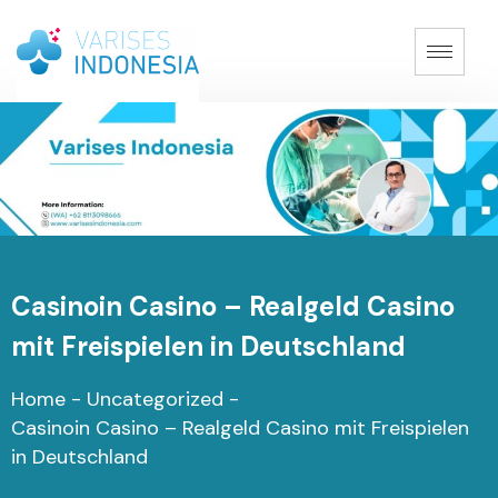
Casinoin Casino – Realgeld Casino
mit Freispielen in Deutschland
Home
-
Uncategorized
-
Casinoin Casino – Realgeld Casino mit Freispielen
in Deutschland