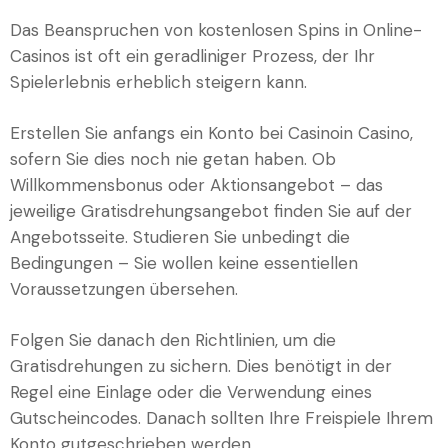
Das Beanspruchen von kostenlosen Spins in Online-
Casinos ist oft ein geradliniger Prozess, der Ihr
Spielerlebnis erheblich steigern kann.
Erstellen Sie anfangs ein Konto bei Casinoin Casino,
sofern Sie dies noch nie getan haben. Ob
Willkommensbonus oder Aktionsangebot – das
jeweilige Gratisdrehungsangebot finden Sie auf der
Angebotsseite. Studieren Sie unbedingt die
Bedingungen – Sie wollen keine essentiellen
Voraussetzungen übersehen.
Folgen Sie danach den Richtlinien, um die
Gratisdrehungen zu sichern. Dies benötigt in der
Regel eine Einlage oder die Verwendung eines
Gutscheincodes. Danach sollten Ihre Freispiele Ihrem
Konto gutgeschrieben werden.