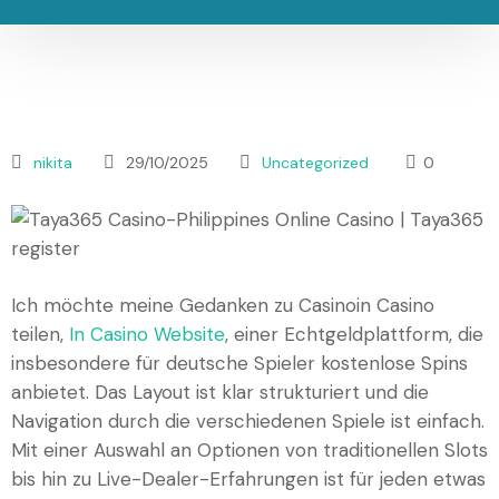
nikita
29/10/2025
Uncategorized
0
Ich möchte meine Gedanken zu Casinoin Casino
teilen,
In Casino Website
, einer Echtgeldplattform, die
insbesondere für deutsche Spieler kostenlose Spins
anbietet. Das Layout ist klar strukturiert und die
Navigation durch die verschiedenen Spiele ist einfach.
Mit einer Auswahl an Optionen von traditionellen Slots
bis hin zu Live-Dealer-Erfahrungen ist für jeden etwas