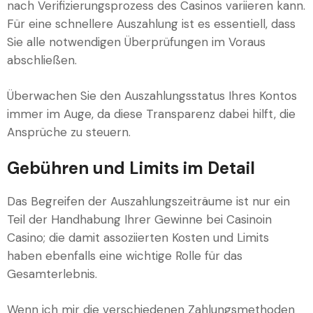
nach Verifizierungsprozess des Casinos variieren kann.
Für eine schnellere Auszahlung ist es essentiell, dass
Sie alle notwendigen Überprüfungen im Voraus
abschließen.
Überwachen Sie den Auszahlungsstatus Ihres Kontos
immer im Auge, da diese Transparenz dabei hilft, die
Ansprüche zu steuern.
Gebühren und Limits im Detail
Das Begreifen der Auszahlungszeiträume ist nur ein
Teil der Handhabung Ihrer Gewinne bei Casinoin
Casino; die damit assoziierten Kosten und Limits
haben ebenfalls eine wichtige Rolle für das
Gesamterlebnis.
Wenn ich mir die verschiedenen Zahlungsmethoden