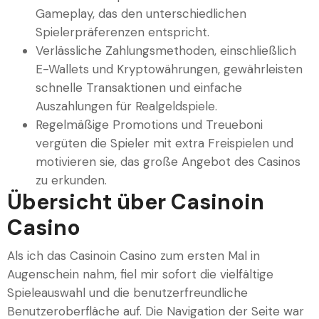
Gameplay, das den unterschiedlichen
Spielerpräferenzen entspricht.
Verlässliche Zahlungsmethoden, einschließlich
E-Wallets und Kryptowährungen, gewährleisten
schnelle Transaktionen und einfache
Auszahlungen für Realgeldspiele.
Regelmäßige Promotions und Treueboni
vergüten die Spieler mit extra Freispielen und
motivieren sie, das große Angebot des Casinos
zu erkunden.
Übersicht über Casinoin
Casino
Als ich das Casinoin Casino zum ersten Mal in
Augenschein nahm, fiel mir sofort die vielfältige
Spieleauswahl und die benutzerfreundliche
Benutzeroberfläche auf. Die Navigation der Seite war