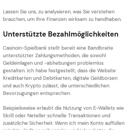
Lassen Sie uns, zu analysieren, was Sie verstehen
brauchen, um Ihre Finanzen wirksam zu handhaben.
Unterstützte Bezahlmöglichkeiten
Casinoin-Spielbank stellt bereit eine Bandbreite
unterstützter Zahlungsmethoden, die sowohl
Geldeinlagen und -abhebungen problemlos
gestalten. Ich habe festgestellt, dass die Website
Kreditkarten und Debitkarten, digitale Geldbörsen
und auch Krypto zulässt, die unterschiedlichen
Bevorzugungen entsprechen.
Beispielsweise erlaubt die Nutzung von E-Wallets wie
Skrill oder Neteller schnelle Transaktionen und
zusätzliche Sicherheit. Wenn ich mein Konto auffüllen