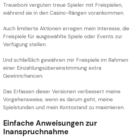
Treueboni vergüten treue Spieler mit Freispielen,
während sie in den Casino-Rängen vorankommen.
Auch limitierte Aktionen erregen mein Interesse, die
Freispiele für ausgewählte Spiele oder Events zur
Verfügung stellen.
Und schließlich gewähren mir Freispiele im Rahmen
einer Einzahlungsübereinstimmung extra
Gewinnchancen.
Das Erfassen dieser Versionen verbessert meine
Vorgehensweise, wenn es darum geht, meine
Spielstunden und mein Kontostand zu maximieren.
Einfache Anweisungen zur
Inanspruchnahme