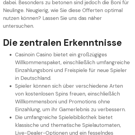
dabei. Besonders zu betonen sind jedoch die Boni für
Neulinge. Neugierig, wie Sie diese Offerten optimal
nutzen können? Lassen Sie uns das näher
untersuchen.
Die zentralen Erkenntnisse
Casinoin Casino bietet ein großzügiges
Willkommenspaket, einschließlich umfangreiche
Einzahlungsboni und Freispiele für neue Spieler
in Deutschland.
Spieler können sich über verschiedene Arten
von kostenlosen Spins freuen, einschließlich
Willkommensboni und Promotions ohne
Einzahlung, um ihr Gamerlebnis zu verbessern.
Die umfangreiche Spielebibliothek bietet
klassische und thematische Spielautomaten,
Live-Dealer-Optionen und ein fesselndes