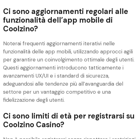
Ci sono aggiornamenti regolari alle
funzionalità dell’app mobile di
Coolzino?
Noterai frequenti aggiornamenti iterativi nelle
funzionalità delle app mobili, utilizzando approcci agili
per garantire un coinvolgimento ottimale degli utenti.
Questi aggiornamenti introducono tatticamente i
avanzamenti UX/UI e i standard di sicurezza,
adeguandosi alle tendenze più all’avanguardia del
settore per un vantaggio competitivo e una
fidelizzazione degli utenti.
Ci sono limiti di età per registrarsi su
Coolzino Casino?