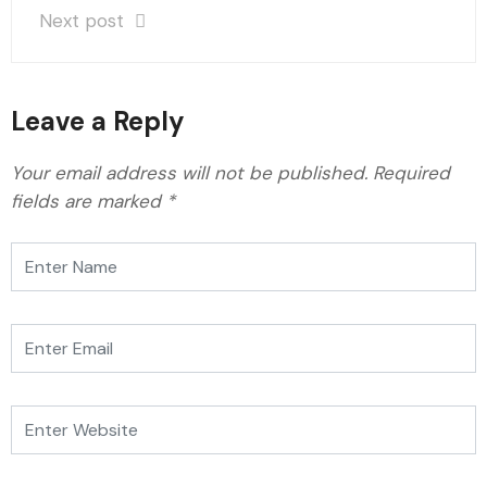
Next post
Leave a Reply
Your email address will not be published.
Required
fields are marked
*