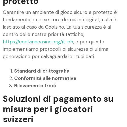
protetto
Garantire un ambiente di gioco sicuro e protetto è
fondamentale nel settore dei casinò digitali; nulla è
lasciato al caso da Coolzino. La tua sicurezza è al
centro delle nostre priorità tattiche,
https://coolzinocasino.org/it-ch
, e per questo
implementiamo protocolli di sicurezza di ultima
generazione per salvaguardare i tuoi dati.
Standard di crittografia
Conformità alle normative
Rilevamento frodi
Soluzioni di pagamento su
misura per i giocatori
svizzeri