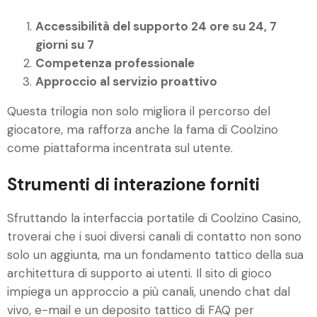
Accessibilità del supporto 24 ore su 24, 7
giorni su 7
Competenza professionale
Approccio al servizio proattivo
Questa trilogia non solo migliora il percorso del
giocatore, ma rafforza anche la fama di Coolzino
come piattaforma incentrata sul utente.
Strumenti di interazione forniti
Sfruttando la interfaccia portatile di Coolzino Casino,
troverai che i suoi diversi canali di contatto non sono
solo un aggiunta, ma un fondamento tattico della sua
architettura di supporto ai utenti. Il sito di gioco
impiega un approccio a più canali, unendo chat dal
vivo, e-mail e un deposito tattico di FAQ per