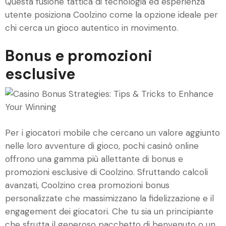
Questa fusione tattica di tecnologia ed esperienza
utente posiziona Coolzino come la opzione ideale per
chi cerca un gioco autentico in movimento.
Bonus e promozioni
esclusive
Per i giocatori mobile che cercano un valore aggiunto
nelle loro avventure di gioco, pochi casinò online
offrono una gamma più allettante di bonus e
promozioni esclusive di Coolzino. Sfruttando calcoli
avanzati, Coolzino crea promozioni bonus
personalizzate che massimizzano la fidelizzazione e il
engagement dei giocatori. Che tu sia un principiante
che sfrutta il generoso pacchetto di benvenuto o un