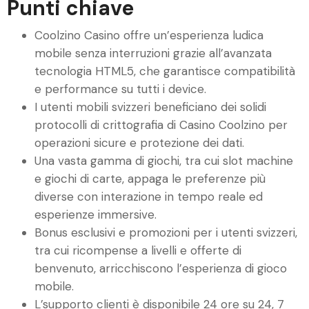
Punti chiave
Coolzino Casino offre un’esperienza ludica
mobile senza interruzioni grazie all’avanzata
tecnologia HTML5, che garantisce compatibilità
e performance su tutti i device.
I utenti mobili svizzeri beneficiano dei solidi
protocolli di crittografia di Casino Coolzino per
operazioni sicure e protezione dei dati.
Una vasta gamma di giochi, tra cui slot machine
e giochi di carte, appaga le preferenze più
diverse con interazione in tempo reale ed
esperienze immersive.
Bonus esclusivi e promozioni per i utenti svizzeri,
tra cui ricompense a livelli e offerte di
benvenuto, arricchiscono l’esperienza di gioco
mobile.
L’supporto clienti è disponibile 24 ore su 24, 7