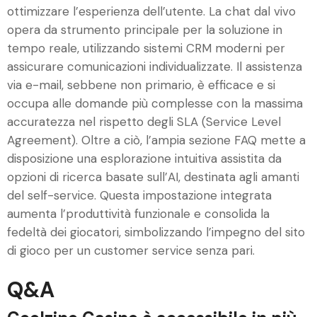
ottimizzare l’esperienza dell’utente. La chat dal vivo
opera da strumento principale per la soluzione in
tempo reale, utilizzando sistemi CRM moderni per
assicurare comunicazioni individualizzate. Il assistenza
via e-mail, sebbene non primario, è efficace e si
occupa alle domande più complesse con la massima
accuratezza nel rispetto degli SLA (Service Level
Agreement). Oltre a ciò, l’ampia sezione FAQ mette a
disposizione una esplorazione intuitiva assistita da
opzioni di ricerca basate sull’AI, destinata agli amanti
del self-service. Questa impostazione integrata
aumenta l’produttività funzionale e consolida la
fedeltà dei giocatori, simbolizzando l’impegno del sito
di gioco per un customer service senza pari.
Q&A