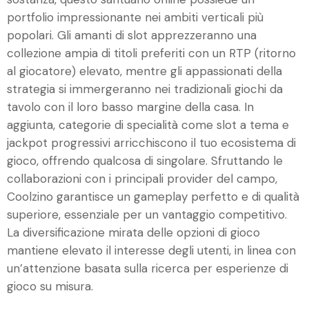
portfolio impressionante nei ambiti verticali più
popolari. Gli amanti di slot apprezzeranno una
collezione ampia di titoli preferiti con un RTP (ritorno
al giocatore) elevato, mentre gli appassionati della
strategia si immergeranno nei tradizionali giochi da
tavolo con il loro basso margine della casa. In
aggiunta, categorie di specialità come slot a tema e
jackpot progressivi arricchiscono il tuo ecosistema di
gioco, offrendo qualcosa di singolare. Sfruttando le
collaborazioni con i principali provider del campo,
Coolzino garantisce un gameplay perfetto e di qualità
superiore, essenziale per un vantaggio competitivo.
La diversificazione mirata delle opzioni di gioco
mantiene elevato il interesse degli utenti, in linea con
un’attenzione basata sulla ricerca per esperienze di
gioco su misura.