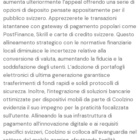
aumenta ulteriormente l’appeal offrendo una serie di
opzioni di deposito pensate appositamente per il
pubblico svizzero. Apprezzerete le transazioni
istantanee con gateway di pagamento popolari come
PostFinance, Skrill e carte di credito svizzere. Questo
allineamento strategico con le normative finanziarie
locali diminuisce le incertezze relative alla
conversione di valuta, aumentando la fiducia e la
soddisfazione degli utenti. L’adozione di portafogli
elettronici di ultima generazione garantisce
trasferimenti di fondi rapidi e solidi protocolli di
sicurezza. Inoltre, l’integrazione di soluzioni bancarie
ottimizzate per dispositivi mobili da parte di Coolzino
evidenzia il suo impegno per la praticità focalizzata
sull’utente. Allineando la sua infrastruttura di
pagamento all’innovazione digitale e ai requisiti
specifici svizzeri, Coolzino si colloca all’avanguardia nel