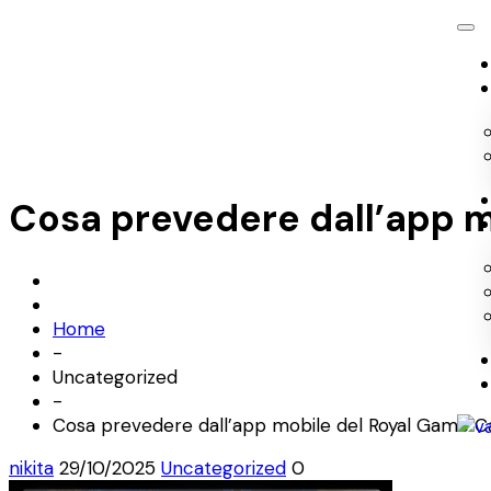
Cosa prevedere dall’app 
Home
-
Uncategorized
-
Cosa prevedere dall’app mobile del Royal Game C
nikita
29/10/2025
Uncategorized
0