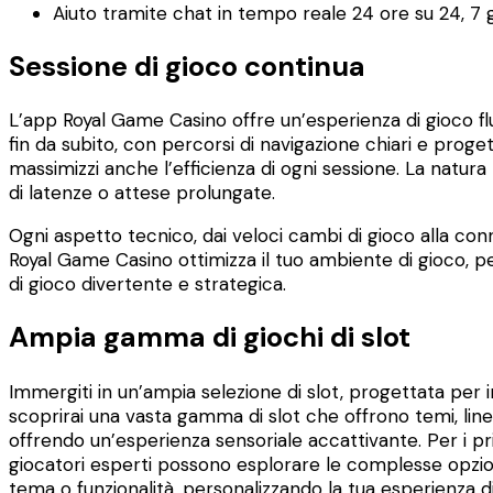
Aiuto tramite chat in tempo reale 24 ore su 24, 7 
Sessione di gioco continua
L’app Royal Game Casino offre un’esperienza di gioco flui
fin da subito, con percorsi di navigazione chiari e proge
massimizzi anche l’efficienza di ogni sessione. La natura
di latenze o attese prolungate.
Ogni aspetto tecnico, dai veloci cambi di gioco alla conn
Royal Game Casino ottimizza il tuo ambiente di gioco, pe
di gioco divertente e strategica.
Ampia gamma di giochi di slot
Immergiti in un’ampia selezione di slot, progettata per i
scoprirai una vasta gamma di slot che offrono temi, line
offrendo un’esperienza sensoriale accattivante. Per i prin
giocatori esperti possono esplorare le complesse opzioni a
tema o funzionalità, personalizzando la tua esperienza di g