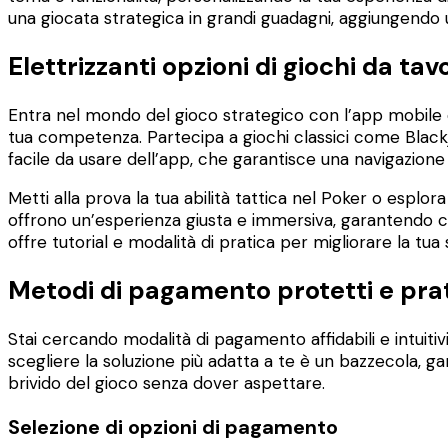
una giocata strategica in grandi guadagni, aggiungendo 
Elettrizzanti opzioni di giochi da tav
Entra nel mondo del gioco strategico con l’app mobile d
tua competenza. Partecipa a giochi classici come Blackj
facile da usare dell’app, che garantisce una navigazione 
Metti alla prova la tua abilità tattica nel Poker o esplora
offrono un’esperienza giusta e immersiva, garantendo ch
offre tutorial e modalità di pratica per migliorare la tua
Metodi di pagamento protetti e prat
Stai cercando modalità di pagamento affidabili e intuiti
scegliere la soluzione più adatta a te è un bazzecola, gar
brivido del gioco senza dover aspettare.
Selezione di opzioni di pagamento