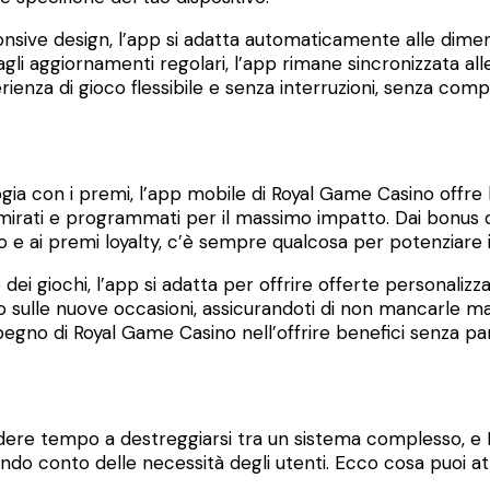
nsive design, l’app si adatta automaticamente alle dimens
 agli aggiornamenti regolari, l’app rimane sincronizzata al
ienza di gioco flessibile e senza interruzioni, senza c
a con i premi, l’app mobile di Royal Game Casino offre b
mi mirati e programmati per il massimo impatto. Dai bonus
o e ai premi loyalty, c’è sempre qualcosa per potenziare i
o dei giochi, l’app si adatta per offrire offerte personaliz
o sulle nuove occasioni, assicurandoti di non mancarle ma
egno di Royal Game Casino nell’offrire benefici senza pari e
re tempo a destreggiarsi tra un sistema complesso, e R
endo conto delle necessità degli utenti. Ecco cosa puoi a