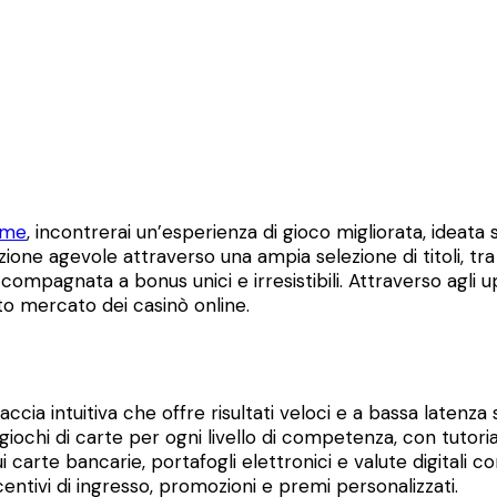
ame
, incontrerai un’esperienza di gioco migliorata, ideata s
ione agevole attraverso una ampia selezione di titoli, tra 
ccompagnata a bonus unici e irresistibili. Attraverso agli up
o mercato dei casinò online.
cia intuitiva che offre risultati veloci e a bassa latenza s
 giochi di carte per ogni livello di competenza, con tutoria
i carte bancarie, portafogli elettronici e valute digitali 
ncentivi di ingresso, promozioni e premi personalizzati.