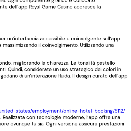
zione. Ogni componente grafico è collocato
raente dell’app Royal Game Casino accresce la
 un’interfaccia accessibile e coinvolgente sull’app
e massimizzando il coinvolgimento. Utilizzando una
ondo, migliorando la chiarezza. Le tonalità pastello
ti. Quindi, considerate un uso strategico dei colori in
godano di un’interazione fluida. Il design curato dell’app
/united-states/employment/online-hotel-booking/5112/
vi. Realizzata con tecnologie moderne, l’app offre una
ore ovunque tu sia. Ogni versione assicura prestazioni