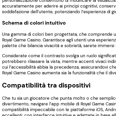
personalizzazione consentono di modificare la visualizz
accuratamente per aderire ai principi cognitivi, conserv
soddisfazione dell’utente, potenziando l’esperienza di g
Schema di colori intuitivo
Una gamma di colori ben progettata, che comprende una 
Royal Game Casino. Garantisce agli utenti una esperienza
palette che bilancia vivacità e sobrietà, sarete immersi n
Considerate come il contrasto svolga un ruolo significati
potrebbero rilassare la vista, mentre accenti vivaci indir
cui l’accessibilità abbia la precedenza, assicurandovi che
Royal Game Casino aumenta sia la funzionalità che il div
Compatibilità tra dispositivi
Che tu sia un giocatore che punta molto o che semplicem
divertimento, navigare l’app mobile di Royal Game Casino
compatibilità impeccabile con le piattaforme iOS, Andro
eccellenti, con interfacce intuitive e adattate in base all