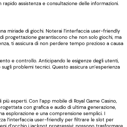
 rapido assistenza e consultazione delle informazioni.
a miriade di giochi. Noterai l’interfaccia user-friendly
he di progettazione garantiscono che non solo giochi, ma
atenza, ti assicura di non perdere tempo prezioso a causa
ento e controllo. Anticipando le esigenze degli utenti,
 sugli problemi tecnici. Questo assicura un’esperienza
li più esperti. Con l’app mobile di Royal Game Casino,
progettata con grafica e audio di ultima generazione,
r una esplorazione e una comprensione semplici. I
a l’interfaccia user-friendly per filtrare le slot per
. Tieni d’occhio i jackpot progressivi: possono trasformare