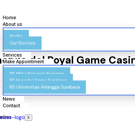
Home
About us
Profile
Our Doctors
Services
mobile del Royal Game Casi
Make Appointment
RS Mitra Keluarga Kenjeran
RS Husada Utama Surabaya
RS Universitas Airlangga Surabaya
News
Contact
asino
X