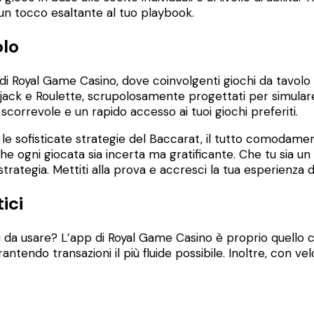
un tocco esaltante al tuo playbook.
olo
i Royal Game Casino, dove coinvolgenti giochi da tavolo t
ack e Roulette, scrupolosamente progettati per simulare 
scorrevole e un rapido accesso ai tuoi giochi preferiti.
 le sofisticate strategie del Baccarat, il tutto comodamente
e ogni giocata sia incerta ma gratificante. Che tu sia u
 strategia. Mettiti alla prova e accresci la tua esperienza d
ici
vi da usare? L’app di Royal Game Casino è proprio quello 
antendo transazioni il più fluide possibile. Inoltre, con ve