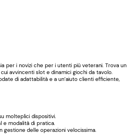
ia per i novizi che per i utenti più veterani. Trova un
cui avvincenti slot e dinamici giochi da tavolo.
date di adattabilità e a un’aiuto clienti efficiente,
u molteplici dispositivi.
l e modalità di pratica.
con gestione delle operazioni velocissima.