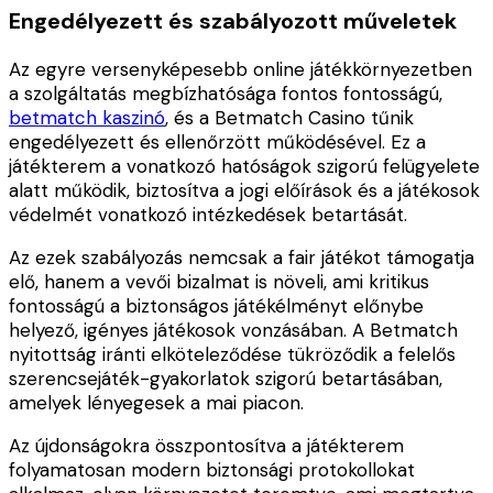
Engedélyezett és szabályozott műveletek
Az egyre versenyképesebb online játékkörnyezetben
a szolgáltatás megbízhatósága fontos fontosságú,
betmatch kaszinó
, és a Betmatch Casino tűnik
engedélyezett és ellenőrzött működésével. Ez a
játékterem a vonatkozó hatóságok szigorú felügyelete
alatt működik, biztosítva a jogi előírások és a játékosok
védelmét vonatkozó intézkedések betartását.
Az ezek szabályozás nemcsak a fair játékot támogatja
elő, hanem a vevői bizalmat is növeli, ami kritikus
fontosságú a biztonságos játékélményt előnybe
helyező, igényes játékosok vonzásában. A Betmatch
nyitottság iránti elköteleződése tükröződik a felelős
szerencsejáték-gyakorlatok szigorú betartásában,
amelyek lényegesek a mai piacon.
Az újdonságokra összpontosítva a játékterem
folyamatosan modern biztonsági protokollokat