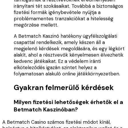
irányítani tét szokásaikat. Továbbá a biztonságos
fizetési formák igénybevétele nyújtja a
problémamentes tranzakciókat a hitelesség
megőrzése mellett.
A Betmatch Kaszinó hatékony ügyfélszolgálati
csapattal rendelkezik, amely készen áll a
megjelenő kérdések megoldására, és egy légkört
alakít, ahol a résztvevők kényelmesen élvezhetik
kedvenc játékaikat. Ez a védelem iránti
elköteleződés igazán szintet helyez a
folyamatosan alakuló online játékkörnyezetben.
Gyakran felmerülő kérdések
Milyen fizetési lehetőségek érhetők el a
Betmatch Kaszinóban?
A Betmatch Casino számos fizetési módot kínál,