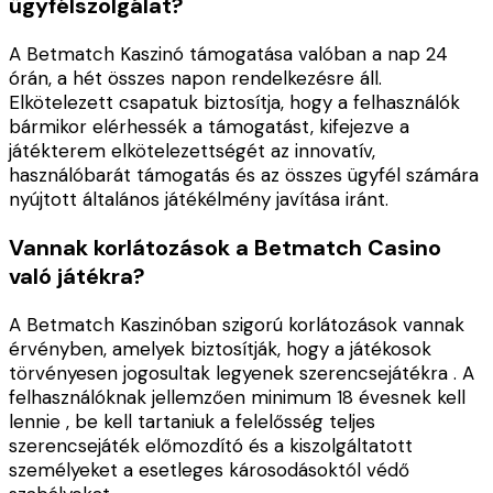
ügyfélszolgálat?
A Betmatch Kaszinó támogatása valóban a nap 24
órán, a hét összes napon rendelkezésre áll.
Elkötelezett csapatuk biztosítja, hogy a felhasználók
bármikor elérhessék a támogatást, kifejezve a
játékterem elkötelezettségét az innovatív,
használóbarát támogatás és az összes ügyfél számára
nyújtott általános játékélmény javítása iránt.
Vannak korlátozások a Betmatch Casino
való játékra?
A Betmatch Kaszinóban szigorú korlátozások vannak
érvényben, amelyek biztosítják, hogy a játékosok
törvényesen jogosultak legyenek szerencsejátékra . A
felhasználóknak jellemzően minimum 18 évesnek kell
lennie , be kell tartaniuk a felelősség teljes
szerencsejáték előmozdító és a kiszolgáltatott
személyeket a esetleges károsodásoktól védő