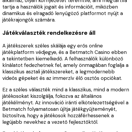
alkalmaz, olyan környezetet teremtve, ami megtartva
tartja a használók jogait és információit, miközben
dinamikus és elragadó lenyűgöző platformot nyújt a
játékrajongók számára.
Játékválaszték rendelkezésre áll
A játékszerek széles skálája egy erős online
játékplatform védjegye, és a Betmatch Casino ebben
a tekintetben kiemelkedő. A felhasználók különböző
kínálatot fedezhetnek fel, amely önmagában foglalja a
klasszikus asztali játékszereket, a legmodernebb
videós gépeket és az immerzív élő osztós opciókat.
Ez a széles választék mind a klasszikus, mind a modern
játékosokat kiszolgálja, fokozva az általános
játékélményt. Az innováció iránti elkötelezettségével a
Betmatch folyamatosan újítja játékgyűjteményét,
biztosítva, hogy a játékosok hozzáférhessenek a
legújabb nevekhez a vezető fejlesztőktől.