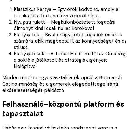
Klasszikus kártya – Egy örök kedvenc, amely a
taktika és a fortuna ötvözéséről híres.
Nyugati rulett – Megkülönböztetett fogadási
élményt kínál csak nullás kerekével.
Kártyajáték – Kiváló nagy tétet fogadók és azok
számára, akik megbecsülik az könnyedséget és az
stílust.
Kártyajátékok – A Texasi Hold’em-től az Omaháig,
a sokféle játékosok és stratégiák igényeit
kielégítve.
Minden minden egyes asztali játék opció a Betmatch
Casino minőség és a gamerek elégedettsége iránti
elkötelezettségét példázza.
Felhasználó-központú platform és
tapasztalat
Habár egy kaszinó választéka rendszerint vonzza a