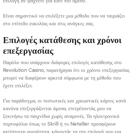
επιλογή αν ψάχνετε για κάτι πιο άμεσο.
Είναι σημαντικό να επιλέξετε μια μέθοδο που να ταιριάζει
στο επίπεδο ευκολίας και στις ανάγκες σας.
Επιλογές κατάθεσης και χρόνοι
επεξεργασίας
Παρόλο που υπάρχουν διάφορες επιλογές κατάθεσης στο
Revolution Casino, παρατήρησα ότι οι χρόνοι επεξεργασίας
μπορεί να διαφέρουν αρκετά σύμφωνα με τη μέθοδο που
έχετε επιλέξει.
Για παράδειγμα, οι πιστωτικές και χρεωστικές κάρτες κατά
κανόνα επεξεργάζονται άμεσα, επιτρέποντάς μου να
ξεκινήσω τα παιχνίδια χωρίς αναμονές. Τα ηλεκτρονικά
πορτοφόλια όπως το Skrill ή το Neteller προσφέρουν
αντίστοιχη αμεσότητα, κάνοντάς τα την επιλογή μου για