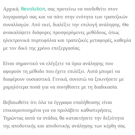
Αρχικά,
Revolution
, σας προτείνω να συνδεθείτε στον
λογαριασμό σας και να πάτε στην ενότητα των τραπεζικών
συναλλαγών. Από εκεί, διαλέξτε την επιλογή ανάληψης. Θα
ανακαλύψετε διάφορες προσφερόμενες μεθόδους, όπως
ηλεκτρονικά πορτοφόλια και τραπεζικές μεταφορές, καθεμία
με τον δικό της χρόνο επεξεργασίας.
Είναι σημαντικό να ελέγξετε τα όρια ανάληψης που
αφορούν τη μέθοδο που έχετε επιλέξει. Αυτά μπορεί να
διαφέρουν ουσιαστικά. Γενικά, συνιστώ να ξεκινήσετε με
χαμηλότερα ποσά για να συνηθίσετε με τη διαδικασία.
Βεβαιωθείτε ότι όλα τα έγγραφα επαλήθευσης είναι
επικαιροποιημένα για να προλάβετε καθυστερήσεις.
Τηρώντας αυτά τα στάδια, θα κατακτήσετε την δεξιότητα
της αποδοτικής και αποδοτικής ανάληψης των κέρδη σας.