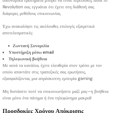
οικονομικά ερωτήματα μπορεί να είναι περίπλοκη, αλλά το
Revolution σας εγγυάται ότι έχετε στη διάθεσή σας
διάφορες μεθόδους επικοινωνίας.
Έχω ανακαλύψει τις ακόλουθες επιλογές εξαιρετικά
αποτελεσματικές:
Ζωντανή Συνομιλία
Υποστήριξη μέσω email
Τηλεφωνική βοήθεια
Με αυτά τα κανάλια, έχετε ελευθερία στον τρόπο με τον
οποίο απαντάτε στις τραπεζικές σας ερωτήσεις,
εξασφαλίζοντας μια απρόσκοπτη εμπειρία gaming.
Μη διστάσετε ποτέ να επικοινωνήσετε μαζί μας—η βοήθεια
είναι μόνο ένα πάτημα ή ένα τηλεφώνημα μακριά!
Προσδοκίες Χρόνου Απόκρισης