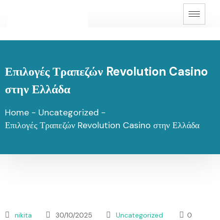
Επιλογές Τραπεζών Revolution Casino
στην Ελλάδα
Home
-
Uncategorized
-
Επιλογές Τραπεζών Revolution Casino στην Ελλάδα
nikita
30/10/2025
Uncategorized
0