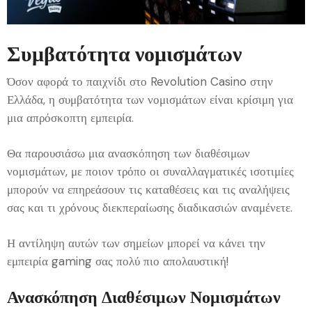
Συμβατότητα νομισμάτων
Όσον αφορά το παιχνίδι στο Revolution Casino στην
Ελλάδα, η συμβατότητα των νομισμάτων είναι κρίσιμη για
μια απρόσκοπτη εμπειρία.
Θα παρουσιάσω μια ανασκόπηση των διαθέσιμων
νομισμάτων, με ποιον τρόπο οι συναλλαγματικές ισοτιμίες
μπορούν να επηρεάσουν τις καταθέσεις και τις αναλήψεις
σας και τι χρόνους διεκπεραίωσης διαδικασιών αναμένετε.
Η αντίληψη αυτών των σημείων μπορεί να κάνει την
εμπειρία gaming σας πολύ πιο απολαυστική!
Ανασκόπηση Διαθέσιμων Νομισμάτων