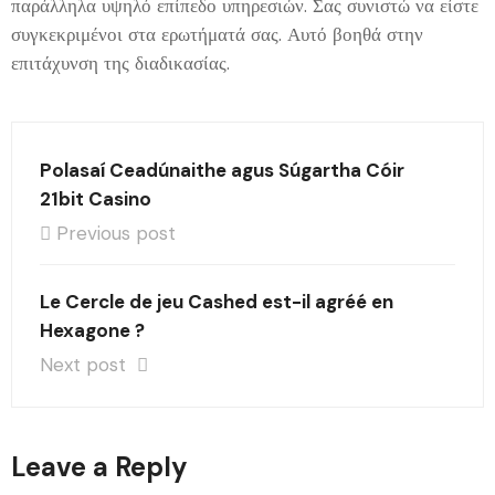
παράλληλα υψηλό επίπεδο υπηρεσιών. Σας συνιστώ να είστε
συγκεκριμένοι στα ερωτήματά σας. Αυτό βοηθά στην
επιτάχυνση της διαδικασίας.
Polasaí Ceadúnaithe agus Súgartha Cóir
21bit Casino
Previous post
Le Cercle de jeu Cashed est-il agréé en
Hexagone ?
Next post
Leave a Reply