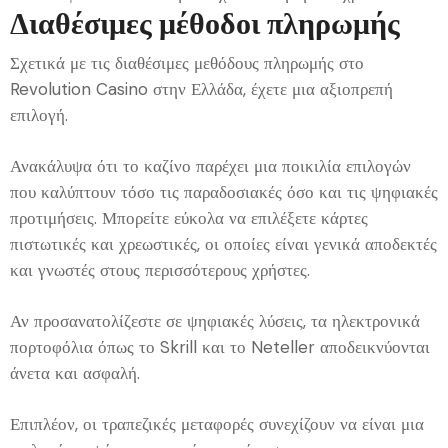
Διαθέσιμες μέθοδοι πληρωμής
Σχετικά με τις διαθέσιμες μεθόδους πληρωμής στο
Revolution Casino στην Ελλάδα, έχετε μια αξιοπρεπή
επιλογή.
Ανακάλυψα ότι το καζίνο παρέχει μια ποικιλία επιλογών
που καλύπτουν τόσο τις παραδοσιακές όσο και τις ψηφιακές
προτιμήσεις. Μπορείτε εύκολα να επιλέξετε κάρτες
πιστωτικές και χρεωστικές, οι οποίες είναι γενικά αποδεκτές
και γνωστές στους περισσότερους χρήστες.
Αν προσανατολίζεστε σε ψηφιακές λύσεις, τα ηλεκτρονικά
πορτοφόλια όπως το Skrill και το Neteller αποδεικνύονται
άνετα και ασφαλή.
Επιπλέον, οι τραπεζικές μεταφορές συνεχίζουν να είναι μια