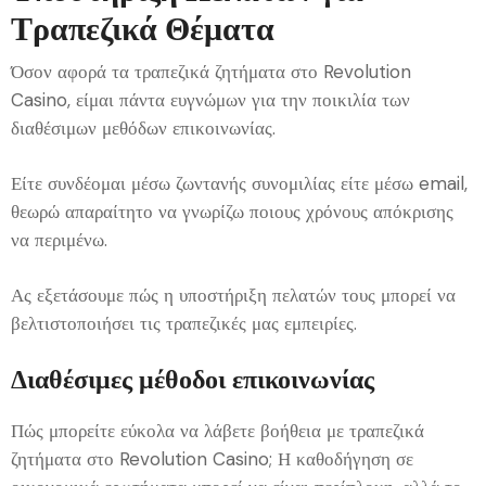
Τραπεζικά Θέματα
Όσον αφορά τα τραπεζικά ζητήματα στο Revolution
Casino, είμαι πάντα ευγνώμων για την ποικιλία των
διαθέσιμων μεθόδων επικοινωνίας.
Είτε συνδέομαι μέσω ζωντανής συνομιλίας είτε μέσω email,
θεωρώ απαραίτητο να γνωρίζω ποιους χρόνους απόκρισης
να περιμένω.
Ας εξετάσουμε πώς η υποστήριξη πελατών τους μπορεί να
βελτιστοποιήσει τις τραπεζικές μας εμπειρίες.
Διαθέσιμες μέθοδοι επικοινωνίας
Πώς μπορείτε εύκολα να λάβετε βοήθεια με τραπεζικά
ζητήματα στο Revolution Casino; Η καθοδήγηση σε