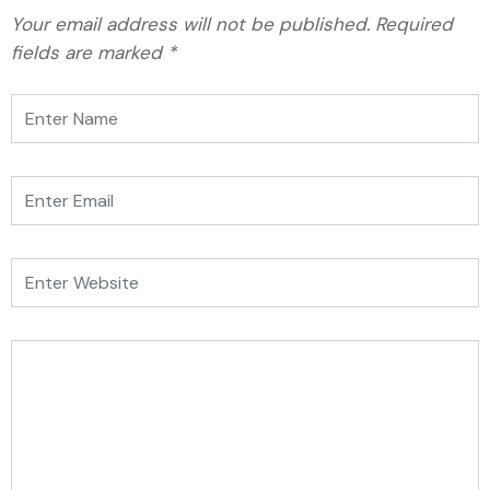
Your email address will not be published.
Required
fields are marked
*