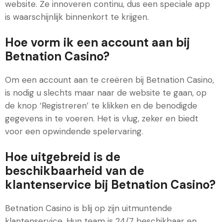
website. Ze innoveren continu, dus een speciale app
is waarschijnlijk binnenkort te krijgen.
Hoe vorm ik een account aan bij
Betnation Casino?
Om een account aan te creëren bij Betnation Casino,
is nodig u slechts maar naar de website te gaan, op
de knop ‘Registreren’ te klikken en de benodigde
gegevens in te voeren. Het is vlug, zeker en biedt
voor een opwindende spelervaring.
Hoe uitgebreid is de
beschikbaarheid van de
klantenservice bij Betnation Casino?
Betnation Casino is blij op zijn uitmuntende
klantenservice. Hun team is 24/7 beschikbaar en