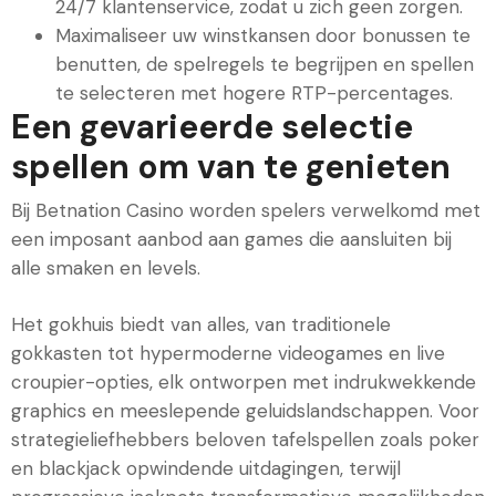
24/7 klantenservice, zodat u zich geen zorgen.
Maximaliseer uw winstkansen door bonussen te
benutten, de spelregels te begrijpen en spellen
te selecteren met hogere RTP-percentages.
Een gevarieerde selectie
spellen om van te genieten
Bij Betnation Casino worden spelers verwelkomd met
een imposant aanbod aan games die aansluiten bij
alle smaken en levels.
Het gokhuis biedt van alles, van traditionele
gokkasten tot hypermoderne videogames en live
croupier-opties, elk ontworpen met indrukwekkende
graphics en meeslepende geluidslandschappen. Voor
strategieliefhebbers beloven tafelspellen zoals poker
en blackjack opwindende uitdagingen, terwijl