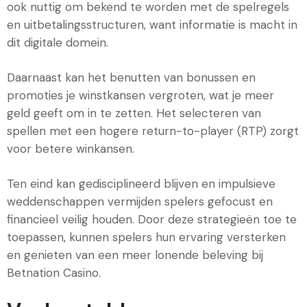
ook nuttig om bekend te worden met de spelregels
en uitbetalingsstructuren, want informatie is macht in
dit digitale domein.
Daarnaast kan het benutten van bonussen en
promoties je winstkansen vergroten, wat je meer
geld geeft om in te zetten. Het selecteren van
spellen met een hogere return-to-player (RTP) zorgt
voor betere winkansen.
Ten eind kan gedisciplineerd blijven en impulsieve
weddenschappen vermijden spelers gefocust en
financieel veilig houden. Door deze strategieën toe te
toepassen, kunnen spelers hun ervaring versterken
en genieten van een meer lonende beleving bij
Betnation Casino.