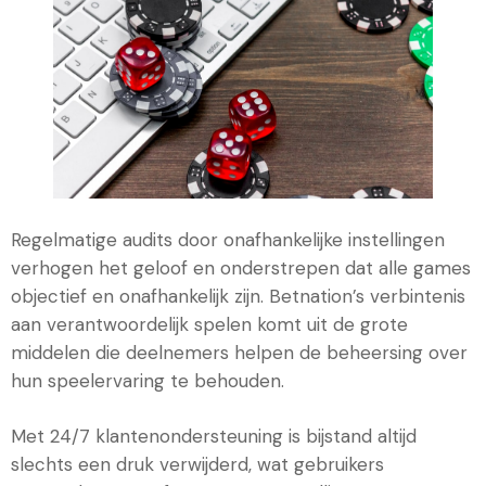
Regelmatige audits door onafhankelijke instellingen
verhogen het geloof en onderstrepen dat alle games
objectief en onafhankelijk zijn. Betnation’s verbintenis
aan verantwoordelijk spelen komt uit de grote
middelen die deelnemers helpen de beheersing over
hun speelervaring te behouden.
Met 24/7 klantenondersteuning is bijstand altijd
slechts een druk verwijderd, wat gebruikers