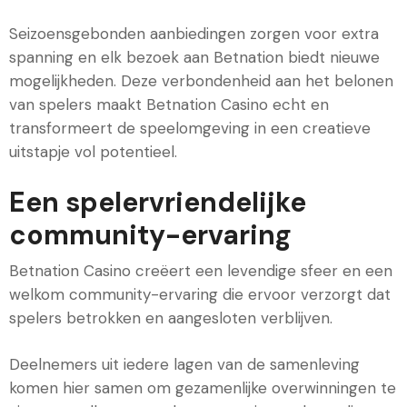
Seizoensgebonden aanbiedingen zorgen voor extra
spanning en elk bezoek aan Betnation biedt nieuwe
mogelijkheden. Deze verbondenheid aan het belonen
van spelers maakt Betnation Casino echt en
transformeert de speelomgeving in een creatieve
uitstapje vol potentieel.
Een spelervriendelijke
community-ervaring
Betnation Casino creëert een levendige sfeer en een
welkom community-ervaring die ervoor verzorgt dat
spelers betrokken en aangesloten verblijven.
Deelnemers uit iedere lagen van de samenleving
komen hier samen om gezamenlijke overwinningen te