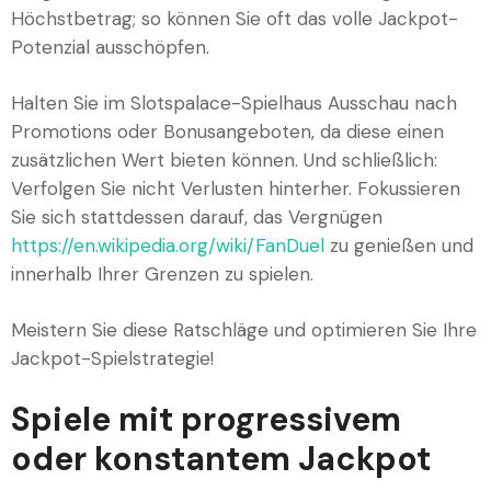
Höchstbetrag; so können Sie oft das volle Jackpot-
Potenzial ausschöpfen.
Halten Sie im Slotspalace-Spielhaus Ausschau nach
Promotions oder Bonusangeboten, da diese einen
zusätzlichen Wert bieten können. Und schließlich:
Verfolgen Sie nicht Verlusten hinterher. Fokussieren
Sie sich stattdessen darauf, das Vergnügen
https://en.wikipedia.org/wiki/FanDuel
zu genießen und
innerhalb Ihrer Grenzen zu spielen.
Meistern Sie diese Ratschläge und optimieren Sie Ihre
Jackpot-Spielstrategie!
Spiele mit progressivem
oder konstantem Jackpot