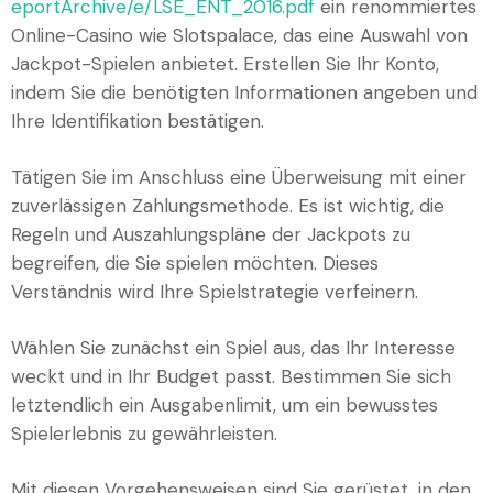
eportArchive/e/LSE_ENT_2016.pdf
ein renommiertes
Online-Casino wie Slotspalace, das eine Auswahl von
Jackpot-Spielen anbietet. Erstellen Sie Ihr Konto,
indem Sie die benötigten Informationen angeben und
Ihre Identifikation bestätigen.
Tätigen Sie im Anschluss eine Überweisung mit einer
zuverlässigen Zahlungsmethode. Es ist wichtig, die
Regeln und Auszahlungspläne der Jackpots zu
begreifen, die Sie spielen möchten. Dieses
Verständnis wird Ihre Spielstrategie verfeinern.
Wählen Sie zunächst ein Spiel aus, das Ihr Interesse
weckt und in Ihr Budget passt. Bestimmen Sie sich
letztendlich ein Ausgabenlimit, um ein bewusstes
Spielerlebnis zu gewährleisten.
Mit diesen Vorgehensweisen sind Sie gerüstet, in den