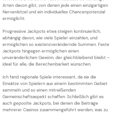
Arten davon gibt, von denen jede einen einzigartigen
Nervenkitzel und ein individuelles Chancenpotenzial
ermöglicht.
Progressive Jackpots etwa steigen kontinuierlich,
abhängig davon, wie viele Spieler einzahlen, und
ermöglichen so existenzverändernde Summen. Feste
Jackpots hingegen ermöglichen einen
unveränderlichen Gewinn, der gleichbleibend bleibt –
ideal für alle, die Berechenbarkeit wünschen.
Ich fand regionale Spiele interessant, da sie die
Einsätze von Spielern aus einem bestimmten Gebiet
sammeln und so einen mitreißenden
Gemeinschaftsaspekt schaffen. Schließlich gibt es
auch gepoolte Jackpots, bei denen die Beiträge
mehrerer Casinos zusammengeführt werden, was zu