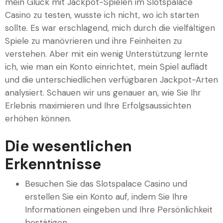
mein Glück mit Jackpot-Spielen im Slotspalace
Casino zu testen, wusste ich nicht, wo ich starten
sollte. Es war erschlagend, mich durch die vielfältigen
Spiele zu manövrieren und ihre Feinheiten zu
verstehen. Aber mit ein wenig Unterstützung lernte
ich, wie man ein Konto einrichtet, mein Spiel auflädt
und die unterschiedlichen verfügbaren Jackpot-Arten
analysiert. Schauen wir uns genauer an, wie Sie Ihr
Erlebnis maximieren und Ihre Erfolgsaussichten
erhöhen können.
Die wesentlichen
Erkenntnisse
Besuchen Sie das Slotspalace Casino und
erstellen Sie ein Konto auf, indem Sie Ihre
Informationen eingeben und Ihre Persönlichkeit
bestätigen.