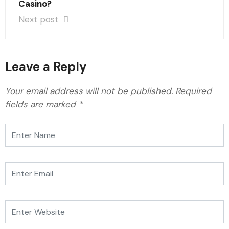
Casino?
Next post
Leave a Reply
Your email address will not be published.
Required
fields are marked
*