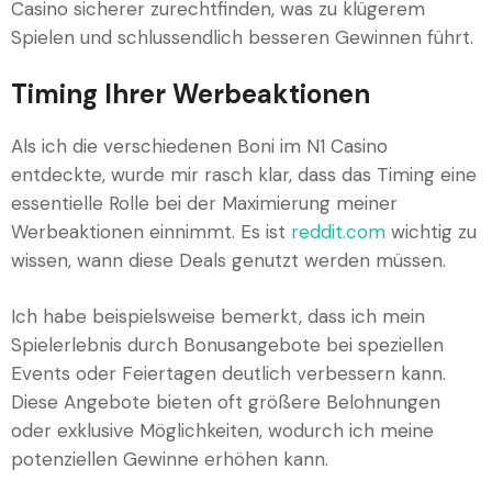
Casino sicherer zurechtfinden, was zu klügerem
Spielen und schlussendlich besseren Gewinnen führt.
Timing Ihrer Werbeaktionen
Als ich die verschiedenen Boni im N1 Casino
entdeckte, wurde mir rasch klar, dass das Timing eine
essentielle Rolle bei der Maximierung meiner
Werbeaktionen einnimmt. Es ist
reddit.com
wichtig zu
wissen, wann diese Deals genutzt werden müssen.
Ich habe beispielsweise bemerkt, dass ich mein
Spielerlebnis durch Bonusangebote bei speziellen
Events oder Feiertagen deutlich verbessern kann.
Diese Angebote bieten oft größere Belohnungen
oder exklusive Möglichkeiten, wodurch ich meine
potenziellen Gewinne erhöhen kann.