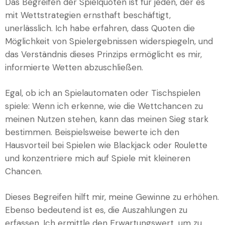
Das Begreifen der Spielquoten ist für jeden, der es
mit Wettstrategien ernsthaft beschäftigt,
unerlässlich. Ich habe erfahren, dass Quoten die
Möglichkeit von Spielergebnissen widerspiegeln, und
das Verständnis dieses Prinzips ermöglicht es mir,
informierte Wetten abzuschließen.
Egal, ob ich an Spielautomaten oder Tischspielen
spiele: Wenn ich erkenne, wie die Wettchancen zu
meinen Nutzen stehen, kann das meinen Sieg stark
bestimmen. Beispielsweise bewerte ich den
Hausvorteil bei Spielen wie Blackjack oder Roulette
und konzentriere mich auf Spiele mit kleineren
Chancen.
Dieses Begreifen hilft mir, meine Gewinne zu erhöhen.
Ebenso bedeutend ist es, die Auszahlungen zu
erfassen. Ich ermittle den Erwartungswert, um zu