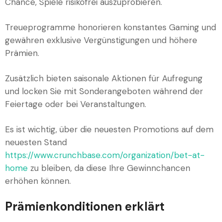
Chance, Spiele risikofrei auszuprobieren.
Treueprogramme honorieren konstantes Gaming und
gewähren exklusive Vergünstigungen und höhere
Prämien.
Zusätzlich bieten saisonale Aktionen für Aufregung
und locken Sie mit Sonderangeboten während der
Feiertage oder bei Veranstaltungen.
Es ist wichtig, über die neuesten Promotions auf dem
neuesten Stand
https://www.crunchbase.com/organization/bet-at-
home
zu bleiben, da diese Ihre Gewinnchancen
erhöhen können.
Prämienkonditionen erklärt