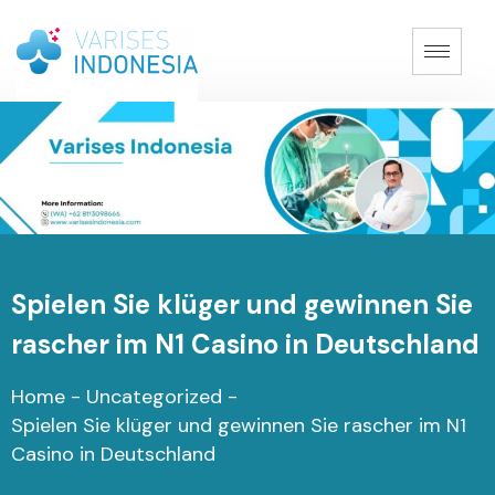
Spielen Sie klüger und gewinnen Sie
rascher im N1 Casino in Deutschland
Home
-
Uncategorized
-
Spielen Sie klüger und gewinnen Sie rascher im N1
Casino in Deutschland