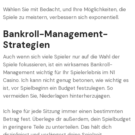
Wählen Sie mit Bedacht, und Ihre Möglichkeiten, die
Spiele zu meistern, verbessern sich exponentiell.
Bankroll-Management-
Strategien
Auch wenn sich viele Spieler nur auf die Wahl der
Spiele fokussieren, ist ein wirksames Bankroll-
Management wichtig für Ihr Spielerlebnis im N1
Casino. Ich kann nicht genug betonen, wie wichtig es
ist, vor Spielbeginn ein Budget festzulegen. So
vermeiden Sie, Niederlagen hinterherzujagen.
Ich lege für jede Sitzung immer einen bestimmten
Betrag fest. Überlege dir außerdem, dein Spielbudget
in geringere Teile zu unterteilen. Das hält dich
diszipliniert und verlängert deine Spielzeit.