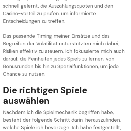
schnell gelernt, die Auszahlungsquoten und den
Casino-Vorteil zu prüfen, um informierte
Entscheidungen zu treffen.
Das passende Timing meiner Einsätze und das
Begreifen der Volatilität unterstützten mich dabei,
Risiken effektiv zu steuern. Ich fokussierte mich auch
darauf, die Feinheiten jedes Spiels zu lernen, von
Bonusrunden bis hin zu Spezialfunktionen, um jede
Chance zu nutzen.
Die richtigen Spiele
auswählen
Nachdem ich die Spielmechanik begriffen habe,
besteht der folgende Schritt darin, herauszufinden,
welche Spiele ich bevorzuge. Ich habe festgestellt,