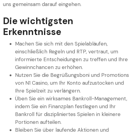
uns gemeinsam darauf eingehen.
Die wichtigsten
Erkenntnisse
Machen Sie sich mit den Spielabläufen,
einschließlich Regeln und RTP, vertraut, um
informierte Entscheidungen zu treffen und Ihre
Gewinnchancen zu erhöhen.
Nutzen Sie die Begrüßungsboni und Promotions
von N1 Casino, um Ihr Konto aufzustocken und
Ihre Spielzeit zu verlängern.
Üben Sie ein wirksames Bankroll-Management,
indem Sie ein Finanzplan festlegen und Ihr
Bankroll für diszipliniertes Spielen in kleinere
Portionen aufteilen.
Bleiben Sie über laufende Aktionen und