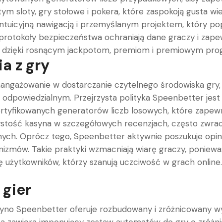
ym sloty, gry stołowe i pokera, które zaspokoją gusta wie
ę intuicyjną nawigacją i przemyślanym projektem, który p
rotokoły bezpieczeństwa ochraniają dane graczy i zape
 dzięki rosnącym jackpotom, premiom i premiowym prog
a z gry
angażowanie w dostarczanie czytelnego środowiska gry
i odpowiedzialnym. Przejrzysta polityka Speenbetter jes
certyfikowanych generatorów liczb losowych, które zapewn
ystość kasyna w szczegółowych recenzjach, często zwrac
ych. Oprócz tego, Speenbetter aktywnie poszukuje opini
mów. Takie praktyki wzmacniają wiarę graczy, ponieważ o
azę użytkowników, którzy szanują uczciwość w grach online.
 gier
yno Speenbetter oferuje rozbudowany i zróżnicowany wyb
sta zawiera imponujący zestaw automatów do gry o zróżn