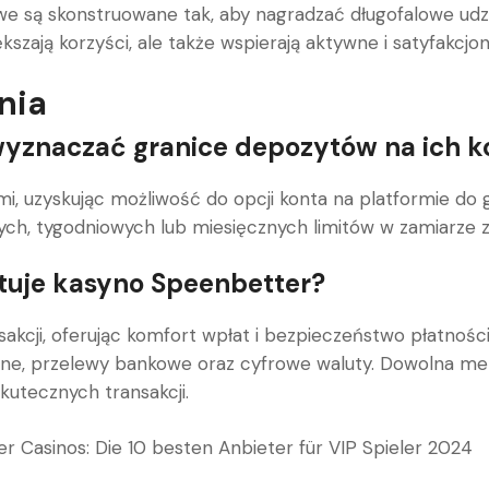
owe są skonstruowane tak, aby nagradzać długofalowe udzi
szają korzyści, ale także wspierają aktywne i satyfakcjo
nia
wyznaczać granice depozytów na ich 
 uzyskując możliwość do opcji konta na platformie do gi
ch, tygodniowych lub miesięcznych limitów w zamiarze z
tuje kasyno Speenbetter?
kcji, oferując komfort wpłat i bezpieczeństwo płatności
iczne, przelewy bankowe oraz cyfrowe waluty. Dowolna m
kutecznych transakcji.