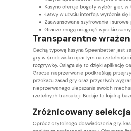
Kasyno oferuje bogaty wybór gier, w t
Łatwy w użyciu interfejs wyróżnia si
Zaawansowane szyfrowanie i surowe p
Gracze mogą osiągnąć wysokie sumy
Transparentne wrażeni
Cechą typową kasyna Speenbetter jest za
gry w środowisku opartym na rzetelności 
rozgrywkę. Osiąga się to dzięki aplikację 
Gracze nieprzerwanie podkreślają przejrz
przekazu zasad gry oraz przyszłych wygran
nieprzerwanego ulepszania swoich mechaniz
rzetelnych transakcji. Buduje to lojalną b
Zróżnicowany selekcja
Oprócz czytelnego doświadczenia gry, kas
spektrum preferencji graczy. Obszerna li