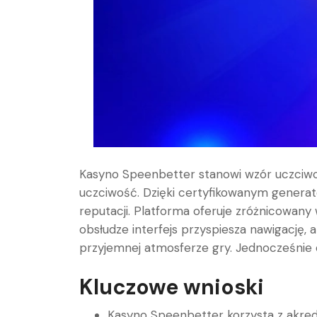
Kasyno Speenbetter stanowi wzór uczciwo
uczciwość. Dzięki certyfikowanym generat
reputacji. Platforma oferuje zróżnicowan
obsłudze interfejs przyspiesza nawigację, 
przyjemnej atmosferze gry. Jednocześnie 
Kluczowe wnioski
Kasyno Speenbetter korzysta z akred