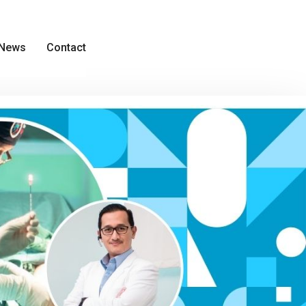
News
Contact