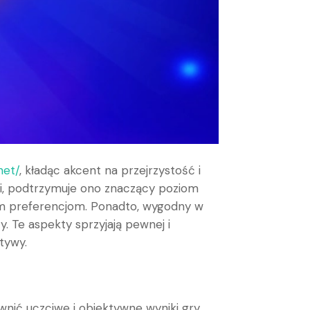
net/
, kładąc akcent na przejrzystość i
ki, podtrzymuje ono znaczący poziom
nym preferencjom. Ponadto, wygodny w
. Te aspekty sprzyjają pewnej i
tywy.
ić uczciwe i obiektywne wyniki gry.