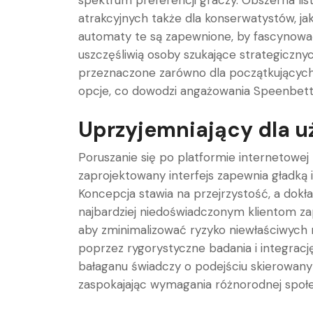
atrakcyjnych także dla konserwatystów, ja
automaty te są zapewnione, by fascynować.
uszczęśliwią osoby szukające strategicznyc
przeznaczone zarówno dla początkujących, 
opcje, co dowodzi angażowania Speenbett
Uprzyjemniający dla u
Poruszanie się po platformie internetowe
zaprojektowany interfejs zapewnia gładką 
Koncepcja stawia na przejrzystość, a dok
najbardziej niedoświadczonym klientom zap
aby zminimalizować ryzyko niewłaściwych 
poprzez rygorystyczne badania i integrację
bałaganu świadczy o podejściu skierowanym
zaspokajając wymagania różnorodnej społec