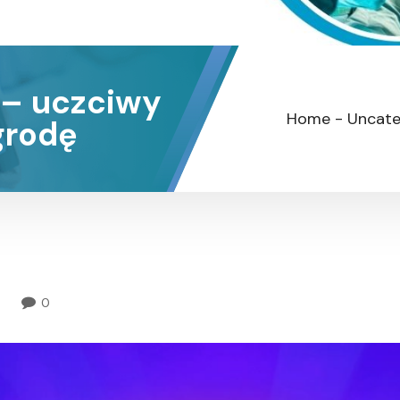
 – uczciwy
Home
-
grodę
0