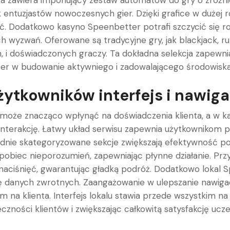
k entuzjastów nowoczesnych gier. Dzięki grafice w dużej
 Dodatkowo kasyno Speenbetter potrafi szczycić się rozl
h wyzwań. Oferowane są tradycyjne gry, jak blackjack, ru
i doświadczonych graczy. Ta dokładna selekcja zapewnia,
er w budowanie aktywniego i zadowalającego środowiska
żytkowników interfejs i nawiga
j może znacząco wpłynąć na doświadczenia klienta, a w k
interakcję. Łatwy układ serwisu zapewnia użytkownikom pr
ładnie skategoryzowane sekcje zwiększają efektywność po
obiec nieporozumień, zapewniając płynne działanie. Przy
naciśnięć, gwarantując gładką podróż. Dodatkowo lokal 
 danych zwrotnych. Zaangażowanie w ulepszanie nawigacji 
 na klienta. Interfejs lokalu stawia przede wszystkim na
zności klientów i zwiększając całkowitą satysfakcję ucze