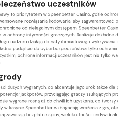
ieczeństwo uczestników
awy to priorytetem w Speenbetter Casino, gdzie ochrona
aawansowane rozwiązania kodowania, aby zagwarantować p
ochronione od nielegalnym dostępem. Speenbetter Casin
w ochronę intymności graczących. Realizuje dokładne dzi
ego nadzoru działają do natychmiastowego wykrywania i
adne podejście do cyberbezpieczeństwa tylko ochrania 
ystkim, ochrona informacji uczestników jest nie tylko 
.
agrody
ści dużych wygranych, co akcentuje jego urok także dla 
ży potencjał jackpotów, przyciągając graczy szukających
zie wygrane rosną aż do chwili ich uzyskania, co tworzy
y w kasynie Speenbetter wzbogacają wrażenia z gry, of
aj zawierają bezpłatne spiny, wielokrotności i indywidual