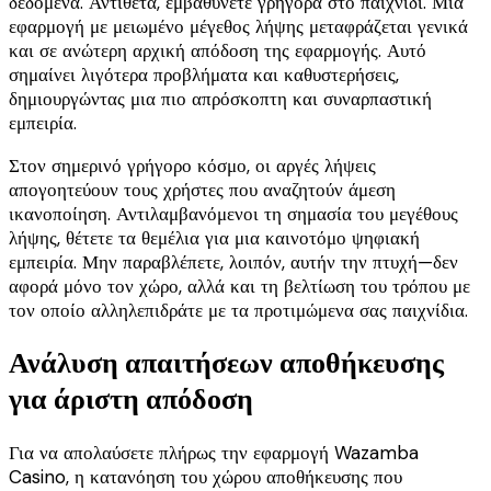
δεδομένα. Αντίθετα, εμβαθύνετε γρήγορα στο παιχνίδι. Μια
εφαρμογή με μειωμένο μέγεθος λήψης μεταφράζεται γενικά
και σε ανώτερη αρχική απόδοση της εφαρμογής. Αυτό
σημαίνει λιγότερα προβλήματα και καθυστερήσεις,
δημιουργώντας μια πιο απρόσκοπτη και συναρπαστική
εμπειρία.
Στον σημερινό γρήγορο κόσμο, οι αργές λήψεις
απογοητεύουν τους χρήστες που αναζητούν άμεση
ικανοποίηση. Αντιλαμβανόμενοι τη σημασία του μεγέθους
λήψης, θέτετε τα θεμέλια για μια καινοτόμο ψηφιακή
εμπειρία. Μην παραβλέπετε, λοιπόν, αυτήν την πτυχή—δεν
αφορά μόνο τον χώρο, αλλά και τη βελτίωση του τρόπου με
τον οποίο αλληλεπιδράτε με τα προτιμώμενα σας παιχνίδια.
Ανάλυση απαιτήσεων αποθήκευσης
για άριστη απόδοση
Για να απολαύσετε πλήρως την εφαρμογή Wazamba
Casino, η κατανόηση του χώρου αποθήκευσης που