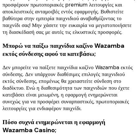
προσφέρουν πρωτοποριακές premium λειτουργίες και
αποκλειστικές ανταμοιβές εντός εφαρμογής. Βυθιστείτε
βαθύτερα στην εμπειρία παιχνιδιού αναβαθμίζοντας το
παιχνίδι σας! Μην χάσετε την ευκαιρία να μεγιστοποιήσετε
τη διασκέδασή σας με αυτές τις ελκυστικές προσφορές.
Μπορώ να παίξω παιχνίδια καζίνο Wazamba
εκτός σύνδεσης αφού τα κατεβάσω;
Δεν μπορείτε να παίξετε παιχνίδια καζίνο Wazamba εκτός
σύνδεσης. Δεν υπάρχουν διαθέσιμες επιλογές παιχνιδιού
εκτός σύνδεσης, επομένως θα χρειαστείτε σύνδεση στο
διαδίκτυο. Ενώ η διαθεσιμότητα των παιχνιδιών που έχετε
κατεβάσει είναι μειωμένη, η εφαρμογή ενημερώνεται
συνεχώς για να προσφέρει συναρπαστικές, πρωτοποριακές
λειτουργίες για ενδιαφέρον παιχνίδι.
Πόσο συχνά ενημερώνεται η εφαρμογή
Wazamba Casino;