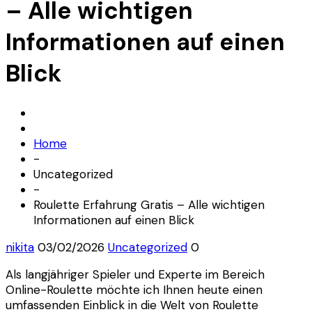
– Alle wichtigen
Informationen auf einen
Blick
Home
-
Uncategorized
-
Roulette Erfahrung Gratis – Alle wichtigen
Informationen auf einen Blick
nikita
03/02/2026
Uncategorized
0
Als langjähriger Spieler und Experte im Bereich
Online-Roulette möchte ich Ihnen heute einen
umfassenden Einblick in die Welt von Roulette