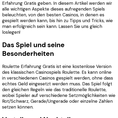
Erfahrung Gratis geben. In diesem Artikel werden wir
alle wichtigen Aspekte dieses aufregenden Spiels
beleuchten, von den besten Casinos, in denen es
gespielt werden kann, bis hin zu Tipps und Tricks, wie
man
erfolgreich sein kann. Lassen Sie uns gleich
loslegen!
Das Spiel und seine
Besonderheiten
Roulette Erfahrung Gratis ist eine kostenlose Version
des klassischen Casinospiels Roulette. Es kann online
in verschiedenen Casinos gespielt werden, ohne dass
echtes Geld eingesetzt werden muss. Das Spiel folgt
den gleichen Regeln wie das traditionelle Roulette,
wobei Spieler auf verschiedene Setzmöglichkeiten wie
Rot/Schwarz, Gerade/Ungerade oder einzelne Zahlen
setzen können.