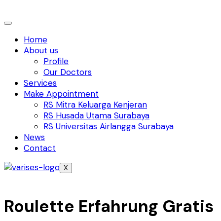
Home
About us
Profile
Our Doctors
Services
Make Appointment
RS Mitra Keluarga Kenjeran
RS Husada Utama Surabaya
RS Universitas Airlangga Surabaya
News
Contact
X
Roulette Erfahrung Gratis