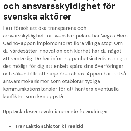
och ansvarsskyldighet för
svenska aktörer
I ett försök att öka transparens och
ansvarsskyldighet för svenska spelare har Vegas Hero
Casino-appen implementerat flera viktiga steg. Om
du värdesätter innovation och klarhet har du något
att vänta dig. De har infört öppenhetsinitiativ som gör
det möjligt för dig att enkelt spåra dina överföringar
och säkerställa att varje öre räknas. Appen har också
ansvarsmekanismer som etablerar tydliga
kommunikationskanaler för att hantera eventuella
konflikter som kan uppstå.
Upptäck dessa revolutionerande förändringar:
Transaktionshistorik i realtid