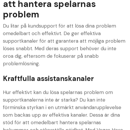
att hantera spelarnas
problem
Du litar på kundsupport för att lösa dina problem
omedelbart och effektivt. De ger effektiva
supportkanaler för att garantera att möjliga problem
löses snabbt. Med deras support behöver du inte
oroa dig, eftersom de fokuserar på snabb
problemlösning.
Kraftfulla assistanskanaler
Hur effektivt kan du lösa spelarnas problem om
supportkanalerna inte är starka? Du kan inte
förminska styrkan i en utmärkt användarupplevelse
som backas upp av effektiva kanaler. Dessa är dina
stöd för att omedelbart hantera spelarnas