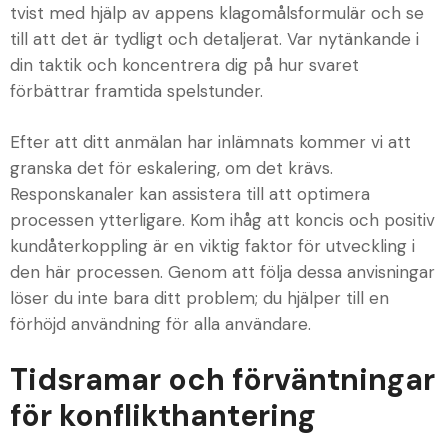
tvist med hjälp av appens klagomålsformulär och se
till att det är tydligt och detaljerat. Var nytänkande i
din taktik och koncentrera dig på hur svaret
förbättrar framtida spelstunder.
Efter att ditt anmälan har inlämnats kommer vi att
granska det för eskalering, om det krävs.
Responskanaler kan assistera till att optimera
processen ytterligare. Kom ihåg att koncis och positiv
kundåterkoppling är en viktig faktor för utveckling i
den här processen. Genom att följa dessa anvisningar
löser du inte bara ditt problem; du hjälper till en
förhöjd användning för alla användare.
Tidsramar och förväntningar
för konflikthantering