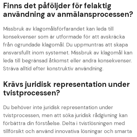
Finns det påföljder för felaktig
användning av anmälansprocessen?
Missbruk av klagomålsförfarandet kan leda till
konsekvenser som är utformade för att avskräcka
från ogrundade klagomål. Du uppmuntras att skapa
ansvarsfullt inom systemet. Missbruk av klagomål kan
leda till begränsad åtkomst eller andra konsekvenser.
Sträva alltid efter konstruktiv användning.
Krävs juridisk representation under
tvistprocessen?
Du behöver inte juridisk representation under
tvistprocessen, men att söka juridisk rådgivning kan
förbättra din förståelse. Delta i tvistlösningen med
tillförsikt och använd innovativa lösningar och smarta