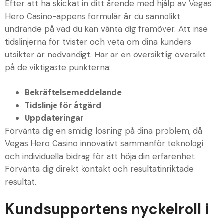
Efter att ha skickat in ditt ärende med hjälp av Vegas
Hero Casino-appens formulär är du sannolikt
undrande på vad du kan vänta dig framöver. Att inse
tidslinjerna för tvister och veta om dina kunders
utsikter är nödvändigt. Här är en översiktlig översikt
på de viktigaste punkterna:
Bekräftelsemeddelande
Tidslinje för åtgärd
Uppdateringar
Förvänta dig en smidig lösning på dina problem, då
Vegas Hero Casino innovativt sammanför teknologi
och individuella bidrag för att höja din erfarenhet.
Förvänta dig direkt kontakt och resultatinriktade
resultat.
Kundsupportens nyckelroll i