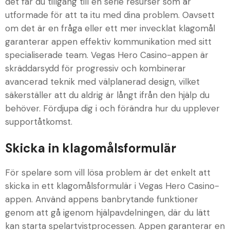
det får du tillgång till en serie resurser som är
utformade för att ta itu med dina problem. Oavsett
om det är en fråga eller ett mer invecklat klagomål
garanterar appen effektiv kommunikation med sitt
specialiserade team. Vegas Hero Casino-appen är
skräddarsydd för progressiv och kombinerar
avancerad teknik med välplanerad design, vilket
säkerställer att du aldrig är långt ifrån den hjälp du
behöver. Fördjupa dig i och förändra hur du upplever
supportåtkomst.
Skicka in klagomålsformulär
För spelare som vill lösa problem är det enkelt att
skicka in ett klagomålsformulär i Vegas Hero Casino-
appen. Använd appens banbrytande funktioner
genom att gå igenom hjälpavdelningen, där du lätt
kan starta spelartvistprocessen. Appen garanterar en