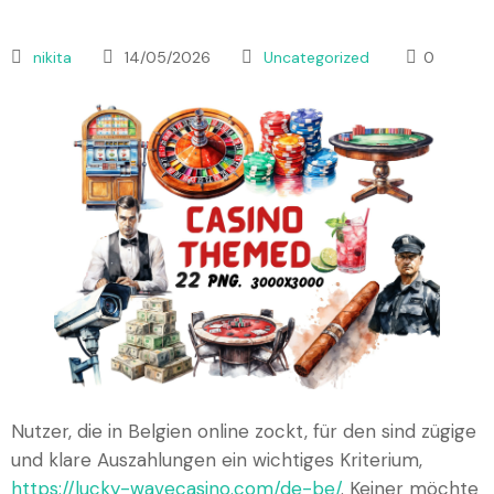
nikita
14/05/2026
Uncategorized
0
Nutzer, die in Belgien online zockt, für den sind zügige
und klare Auszahlungen ein wichtiges Kriterium,
https://lucky-wavecasino.com/de-be/
. Keiner möchte