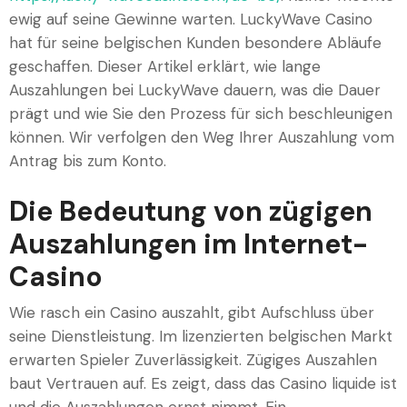
ewig auf seine Gewinne warten. LuckyWave Casino
hat für seine belgischen Kunden besondere Abläufe
geschaffen. Dieser Artikel erklärt, wie lange
Auszahlungen bei LuckyWave dauern, was die Dauer
prägt und wie Sie den Prozess für sich beschleunigen
können. Wir verfolgen den Weg Ihrer Auszahlung vom
Antrag bis zum Konto.
Die Bedeutung von zügigen
Auszahlungen im Internet-
Casino
Wie rasch ein Casino auszahlt, gibt Aufschluss über
seine Dienstleistung. Im lizenzierten belgischen Markt
erwarten Spieler Zuverlässigkeit. Zügiges Auszahlen
baut Vertrauen auf. Es zeigt, dass das Casino liquide ist
und die Auszahlungen ernst nimmt. Ein