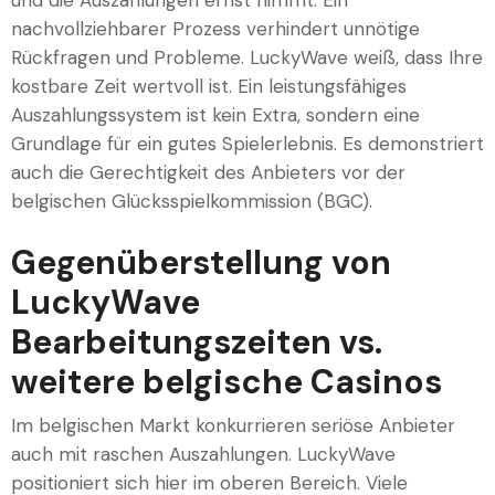
nachvollziehbarer Prozess verhindert unnötige
Rückfragen und Probleme. LuckyWave weiß, dass Ihre
kostbare Zeit wertvoll ist. Ein leistungsfähiges
Auszahlungssystem ist kein Extra, sondern eine
Grundlage für ein gutes Spielerlebnis. Es demonstriert
auch die Gerechtigkeit des Anbieters vor der
belgischen Glücksspielkommission (BGC).
Gegenüberstellung von
LuckyWave
Bearbeitungszeiten vs.
weitere belgische Casinos
Im belgischen Markt konkurrieren seriöse Anbieter
auch mit raschen Auszahlungen. LuckyWave
positioniert sich hier im oberen Bereich. Viele