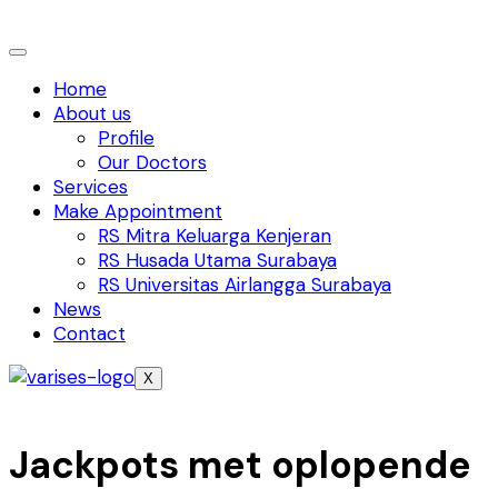
Home
About us
Profile
Our Doctors
Services
Make Appointment
RS Mitra Keluarga Kenjeran
RS Husada Utama Surabaya
RS Universitas Airlangga Surabaya
News
Contact
X
Jackpots met oplopende