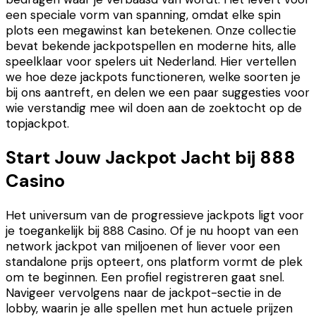
een speciale vorm van spanning, omdat elke spin
plots een megawinst kan betekenen. Onze collectie
bevat bekende jackpotspellen en moderne hits, alle
speelklaar voor spelers uit Nederland. Hier vertellen
we hoe deze jackpots functioneren, welke soorten je
bij ons aantreft, en delen we een paar suggesties voor
wie verstandig mee wil doen aan de zoektocht op de
topjackpot.
Start Jouw Jackpot Jacht bij 888
Casino
Het universum van de progressieve jackpots ligt voor
je toegankelijk bij 888 Casino. Of je nu hoopt van een
network jackpot van miljoenen of liever voor een
standalone prijs opteert, ons platform vormt de plek
om te beginnen. Een profiel registreren gaat snel.
Navigeer vervolgens naar de jackpot-sectie in de
lobby, waarin je alle spellen met hun actuele prijzen