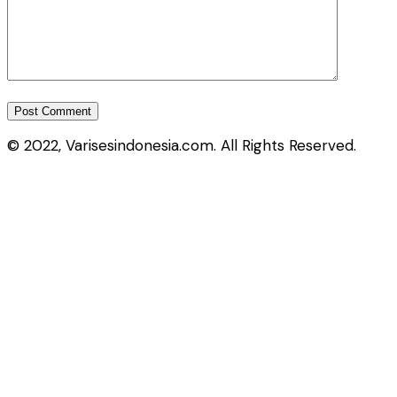
© 2022, Varisesindonesia.com. All Rights Reserved.