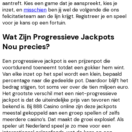
aantreft. Kies een game dat je aanspreekt, kies je
inzet, en
misschien
ben jij wel de volgende die ons
felicitatieteam aan de lijn krijgt. Registreer je en speel
voor je kans op een fortuin.
Wat Zijn Progressieve Jackpots
Nou precies?
Een progressieve jackpot is een prijzenpot die
voortdurend toeneemt totdat een gokker hem wint.
Van elke inzet op het spel wordt een klein, bepaald
percentage naar die gedeelde pot. Daardoor blijft het
bedrag stijgen, tot soms ver over de tien miljoen euro.
Het grootste verschil met een niet-progressieve
jackpot is dat de uiteindelijke prijs van tevoren niet
bekend is. Bij 888 Casino online zijn deze jackpots
meestal gekoppeld aan een groep spellen of zelfs
meerdere casino’s. Dat maakt de groei explosief. Als
speler uit Nederland speel je zo mee voor een