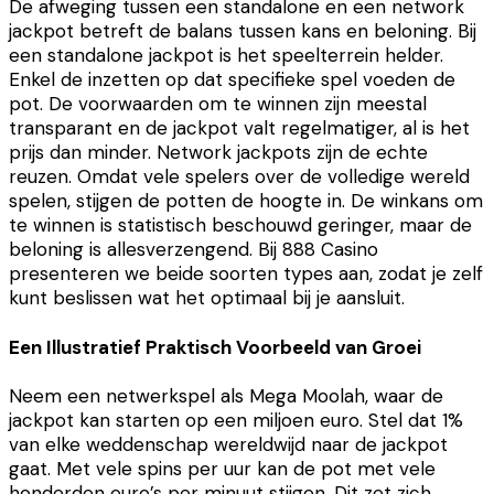
De afweging tussen een standalone en een network
jackpot betreft de balans tussen kans en beloning. Bij
een standalone jackpot is het speelterrein helder.
Enkel de inzetten op dat specifieke spel voeden de
pot. De voorwaarden om te winnen zijn meestal
transparant en de jackpot valt regelmatiger, al is het
prijs dan minder. Network jackpots zijn de echte
reuzen. Omdat vele spelers over de volledige wereld
spelen, stijgen de potten de hoogte in. De winkans om
te winnen is statistisch beschouwd geringer, maar de
beloning is allesverzengend. Bij 888 Casino
presenteren we beide soorten types aan, zodat je zelf
kunt beslissen wat het optimaal bij je aansluit.
Een Illustratief Praktisch Voorbeeld van Groei
Neem een netwerkspel als Mega Moolah, waar de
jackpot kan starten op een miljoen euro. Stel dat 1%
van elke weddenschap wereldwijd naar de jackpot
gaat. Met vele spins per uur kan de pot met vele
honderden euro’s per minuut stijgen. Dit zet zich