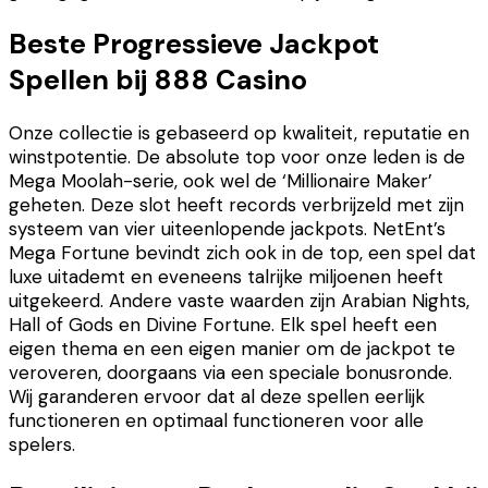
Beste Progressieve Jackpot
Spellen bij 888 Casino
Onze collectie is gebaseerd op kwaliteit, reputatie en
winstpotentie. De absolute top voor onze leden is de
Mega Moolah-serie, ook wel de ‘Millionaire Maker’
geheten. Deze slot heeft records verbrijzeld met zijn
systeem van vier uiteenlopende jackpots. NetEnt’s
Mega Fortune bevindt zich ook in de top, een spel dat
luxe uitademt en eveneens talrijke miljoenen heeft
uitgekeerd. Andere vaste waarden zijn Arabian Nights,
Hall of Gods en Divine Fortune. Elk spel heeft een
eigen thema en een eigen manier om de jackpot te
veroveren, doorgaans via een speciale bonusronde.
Wij garanderen ervoor dat al deze spellen eerlijk
functioneren en optimaal functioneren voor alle
spelers.