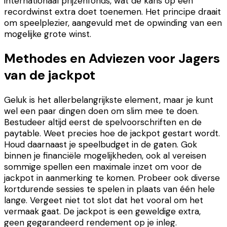
internationaal prijzenfonds, wat de kans op een
recordwinst extra doet toenemen. Het principe draait
om speelplezier, aangevuld met de opwinding van een
mogelijke grote winst.
Methodes en Adviezen voor Jagers
van de jackpot
Geluk is het allerbelangrijkste element, maar je kunt
wel een paar dingen doen om slim mee te doen.
Bestudeer altijd eerst de spelvoorschriften en de
paytable. Weet precies hoe de jackpot gestart wordt.
Houd daarnaast je speelbudget in de gaten. Gok
binnen je financiële mogelijkheden, ook al vereisen
sommige spellen een maximale inzet om voor de
jackpot in aanmerking te komen. Probeer ook diverse
kortdurende sessies te spelen in plaats van één hele
lange. Vergeet niet tot slot dat het vooral om het
vermaak gaat. De jackpot is een geweldige extra,
geen gegarandeerd rendement op je inleg.