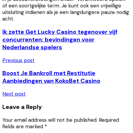
of een soortgelijke term. Je kunt ook een vrijwillige
uitsluiting indienen als je een langdurigere pauze nodig
acht.
Ik zette Get Lucky Casino tegenover vijf
concurrenten: bevindingen voor
Nederlandse spelers
Previous post
Boost Je Bankroll met Restitutie
Aanbiedingen van KokoBet Casino
Next post
Leave a Reply
Your email address will not be published.
Required
fields are marked
*