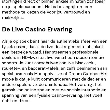
stortingen direct of binnen enkele minuten zichtbaar
op je spelersaccount. Het is belangrijk om een
methode te kiezen die voor jou vertrouwd en
makkelijk is.
De Live Casino Ervaring
Als je op zoek bent naar de authentieke sfeer van een
fysiek casino, dan is de live dealer gedeelte absoluut
een bezoekje waard. Hier streamen professionele
dealers in HD-kwaliteit live vanuit een studio naar uw
scherm. Je kunt aanschuiven aan live blackjack-,
roulette-, en baccarat-tafels, en zelfs deelnemen aan
spelshows zoals Monopoly Live of Dream Catcher. Het
mooie is dat je kunt communiceren met de dealer en
andere spelers via de chatfunctie. Het verenigt het
gemak van online spelen met de sociale interactie en
spanning van een fysieke casino-ervaring. Het voelt
écht en direct.