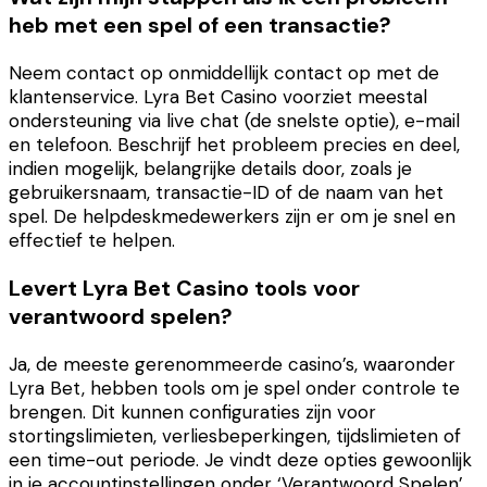
heb met een spel of een transactie?
Neem contact op onmiddellijk contact op met de
klantenservice. Lyra Bet Casino voorziet meestal
ondersteuning via live chat (de snelste optie), e-mail
en telefoon. Beschrijf het probleem precies en deel,
indien mogelijk, belangrijke details door, zoals je
gebruikersnaam, transactie-ID of de naam van het
spel. De helpdeskmedewerkers zijn er om je snel en
effectief te helpen.
Levert Lyra Bet Casino tools voor
verantwoord spelen?
Ja, de meeste gerenommeerde casino’s, waaronder
Lyra Bet, hebben tools om je spel onder controle te
brengen. Dit kunnen configuraties zijn voor
stortingslimieten, verliesbeperkingen, tijdslimieten of
een time-out periode. Je vindt deze opties gewoonlijk
in je accountinstellingen onder ‘Verantwoord Spelen’