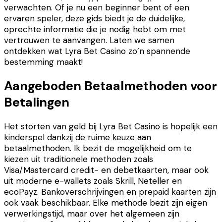
verwachten. Of je nu een beginner bent of een
ervaren speler, deze gids biedt je de duidelijke,
oprechte informatie die je nodig hebt om met
vertrouwen te aanvangen. Laten we samen
ontdekken wat Lyra Bet Casino zo’n spannende
bestemming maakt!
Aangeboden Betaalmethoden voor
Betalingen
Het storten van geld bij Lyra Bet Casino is hopelijk een
kinderspel dankzij de ruime keuze aan
betaalmethoden. Ik bezit de mogelijkheid om te
kiezen uit traditionele methoden zoals
Visa/Mastercard credit- en debetkaarten, maar ook
uit moderne e-wallets zoals Skrill, Neteller en
ecoPayz. Bankoverschrijvingen en prepaid kaarten zijn
ook vaak beschikbaar. Elke methode bezit zijn eigen
verwerkingstijd, maar over het algemeen zijn