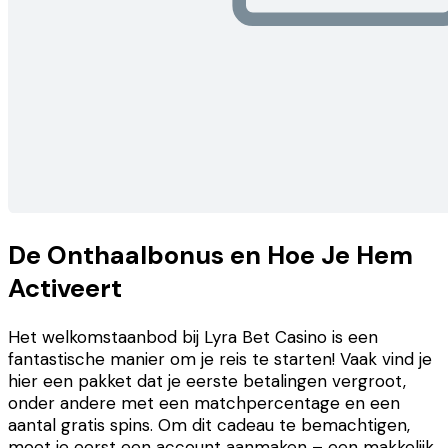
De Onthaalbonus en Hoe Je Hem
Activeert
Het welkomstaanbod bij Lyra Bet Casino is een
fantastische manier om je reis te starten! Vaak vind je
hier een pakket dat je eerste betalingen vergroot,
onder andere met een matchpercentage en een
aantal gratis spins. Om dit cadeau te bemachtigen,
moet je eerst een account aanmaken – een makkelijk