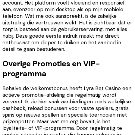
account. Het platform voelt vloeiend en responsief
aan, evenzeer op mijn desktop als op mijn mobiele
telefoon. Wat me ook aanspreekt, is de zakelijke
uitstraling die vertrouwen wekt. Het is zichtbaar dat er
zorg is besteed aan de gebruikerservaring, met alles
nabij. Deze goede eerste indruk maakt me direct
enthousiast om dieper te duiken en het aanbod in
detail te gaan bestuderen.
Overige Promoties en VIP-
programma
Behalve de welkomstbonus heeft Lyra Bet Casino een
actieve promotie-afdeling die regelmatig wordt
ververst. Ik zie hier vaak aanbiedingen zoals wekelijkse
cashback, reload bonussen voor vaste spelers, gratis
spins op nieuwe spellen en speciale toernooien met
prijzenpotten. Maar wat me erg bevalt, is het
loyaliteits- of VIP-programma. Door regelmatig te
spelen, vergader je punten die kunnen oplopen in