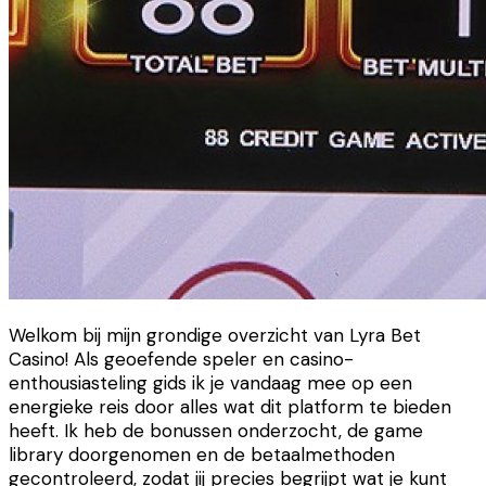
Welkom bij mijn grondige overzicht van Lyra Bet
Casino! Als geoefende speler en casino-
enthousiasteling gids ik je vandaag mee op een
energieke reis door alles wat dit platform te bieden
heeft. Ik heb de bonussen onderzocht, de game
library doorgenomen en de betaalmethoden
gecontroleerd, zodat jij precies begrijpt wat je kunt