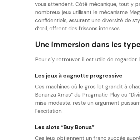
vous attendent. Côté mécanique, tout y pa
nombreux jeux utilisant le mécanisme Me
confidentiels, assurant une diversité de sty
d’œil, offrent des frissons intenses.
Une immersion dans les types
Pour s’y retrouver, il est utile de regarder
Les jeux à cagnotte progressive
Ces machines où le gros lot grandit à cha
Bonanza Xmas” de Pragmatic Play ou “Divi
mise modeste, reste un argument puissant.
l’excitation.
Les slots “Buy Bonus”
Ces jeux obtiennent un franc succès auprè