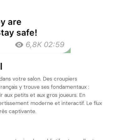
l
dans votre salon. Des croupiers
 français y trouve ses fondamentaux :
r aux petits et aux gros joueurs. En
rtissement moderne et interactif. Le flux
très captivante.