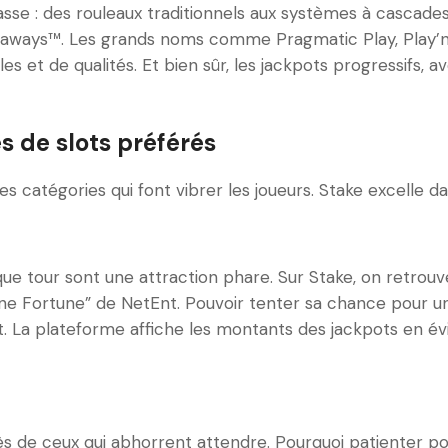
sse : des rouleaux traditionnels aux systèmes à cascade
gaways™. Les grands noms comme Pragmatic Play, Play’n 
les et de qualités. Et bien sûr, les jackpots progressifs, 
 de slots préférés
 les catégories qui font vibrer les joueurs. Stake excelle d
que tour sont une attraction phare. Sur Stake, on retro
ne Fortune” de NetEnt. Pouvoir tenter sa chance pour un
 La plateforme affiche les montants des jackpots en év
s de ceux qui abhorrent attendre. Pourquoi patienter p