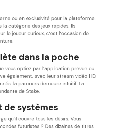
terne ou en exclusivité pour la plateforme.
la catégorie des jeux rapides. Ils
r le joueur curieux, c’est l’occasion de
nture.
lète dans la poche
ue vous optiez par l’application prévue ou
n live également, avec leur stream vidéo HD,
nés, la parcours demeure intuitif. La
bondante de Stake.
et de systèmes
ge qu’il couvre tous les désirs. Vous
mondes futuristes ? Des dizaines de titres