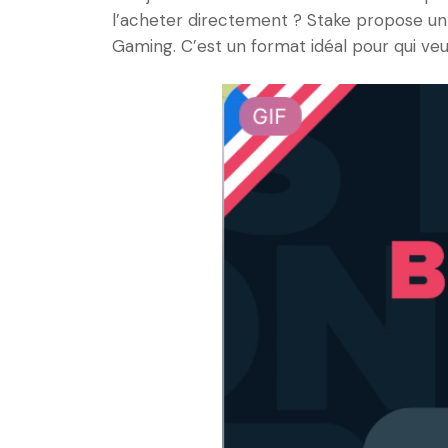
l’acheter directement ? Stake propose un
Gaming. C’est un format idéal pour qui veu