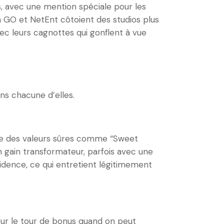
s, avec une mention spéciale pour les
GO et NetEnt côtoient des studios plus
avec leurs cagnottes qui gonflent à vue
ans chacune d’elles.
uve des valeurs sûres comme “Sweet
 gain transformateur, parfois avec une
idence, ce qui entretient légitimement
our le tour de bonus quand on peut