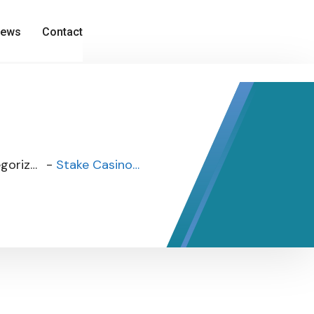
ews
Contact
Uncategorized
-
Stake Casino en ligne : Le retour d’un passionné français sur la diversité des jeux