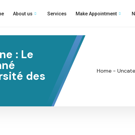
me
About us
Services
Make Appointment
N
ne : Le
nné
Home
-
rsité des