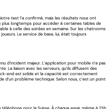
otre test l’a confirmé, mais les résultats nous ont
 peu plus longtemps pour accéder à certaines tables de
rable à celle des soirées en semaine. Sur les chatrooms
oueurs. Le service de base, lui, était toujours
nnu d’incident majeur. L’application pour mobile n’a pas
 La liaison avec les serveurs, qu’ils diffusent des
back-end est solide et la capacité est correctement
tude d’un problème technique. Selon nous, c’est un point
un téléphone pour la Suisse. À chaque essai, même à 23h