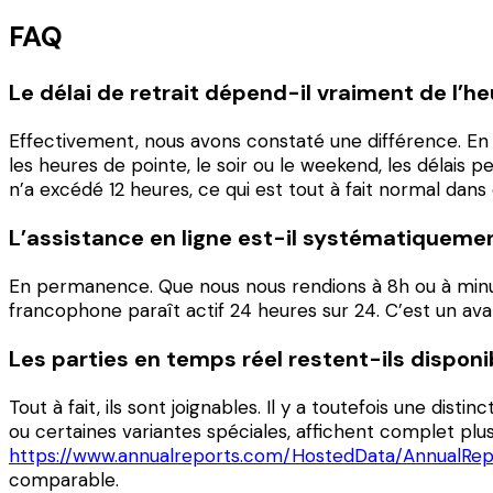
FAQ
Le délai de retrait dépend-il vraiment de l’he
Effectivement, nous avons constaté une différence. En p
les heures de pointe, le soir ou le weekend, les délais
n’a excédé 12 heures, ce qui est tout à fait normal dans
L’assistance en ligne est-il systématiquemen
En permanence. Que nous nous rendions à 8h ou à minuit,
francophone paraît actif 24 heures sur 24. C’est un avan
Les parties en temps réel restent-ils dispon
Tout à fait, ils sont joignables. Il y a toutefois une dist
ou certaines variantes spéciales, affichent complet plus 
https://www.annualreports.com/HostedData/AnnualRep
comparable.