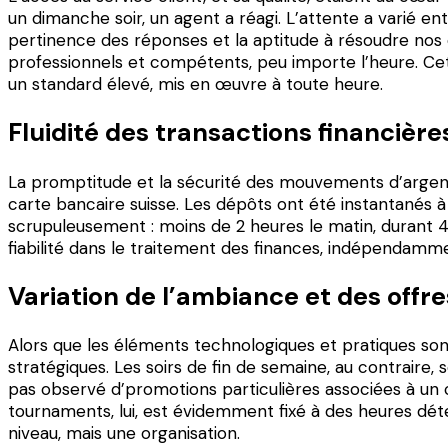
un dimanche soir, un agent a réagi. L’attente a varié en
pertinence des réponses et la aptitude à résoudre nos q
professionnels et compétents, peu importe l’heure. Cet
un standard élevé, mis en œuvre à toute heure.
Fluidité des transactions financière
La promptitude et la sécurité des mouvements d’argent
carte bancaire suisse. Les dépôts ont été instantanés à c
scrupuleusement : moins de 2 heures le matin, durant 4 
fiabilité dans le traitement des finances, indépendamm
Variation de l’ambiance et des offre
Alors que les éléments technologiques et pratiques sont 
stratégiques. Les soirs de fin de semaine, au contraire
pas observé d’promotions particulières associées à un
tournaments, lui, est évidemment fixé à des heures dét
niveau, mais une organisation.