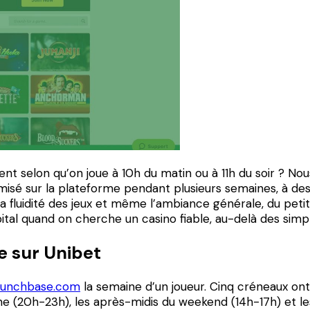
nt selon qu’on joue à 10h du matin ou à 11h du soir ? Nou
misé sur la plateforme pendant plusieurs semaines, à des
, la fluidité des jeux et même l’ambiance générale, du peti
capital quand on cherche un casino fiable, au-delà des simp
e sur Unibet
runchbase.com
la semaine d’un joueur. Cinq créneaux ont 
ne (20h-23h), les après-midis du weekend (14h-17h) et le