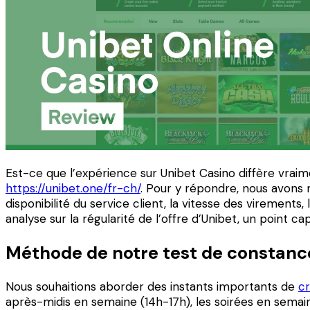
Est-ce que l’expérience sur Unibet Casino diffère vraime
https://unibet.one/fr-ch/
. Pour y répondre, nous avons 
disponibilité du service client, la vitesse des virements
analyse sur la régularité de l’offre d’Unibet, un point 
Méthode de notre test de constanc
Nous souhaitions aborder des instants importants de
c
après-midis en semaine (14h-17h), les soirées en semai