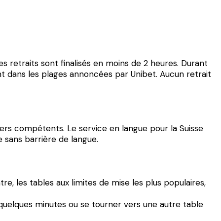
s retraits sont finalisés en moins de 2 heures. Durant
nt dans les plages annoncées par Unibet. Aucun retrait
llers compétents. Le service en langue pour la Suisse
e sans barrière de langue.
ntre, les tables aux limites de mise les plus populaires,
uelques minutes ou se tourner vers une autre table